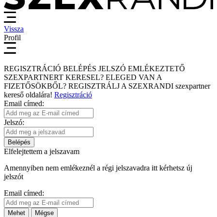
Vissza
Profil
REGISZTRÁCIÓ
BELÉPÉS
JELSZÓ EMLÉKEZTETŐ
SZEXPARTNERT KERESEL?
ELEGED VAN A
FIZETŐSÖKBŐL?
REGISZTRÁLJ A SZEXRANDI
szexpartner
kereső
oldalára!
Regisztráció
Email címed:
Jelszó:
Belépés
Elfelejtettem a jelszavam
Amennyiben nem emlékeznél a régi jelszavadra itt kérhetsz új
jelszót
Email címed:
Mehet
Mégse