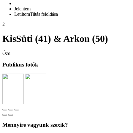
Jelentem
Letiltom
Tiltás feloldása
2
KisSüti (41) & Arkon (50)
Ózd
Publikus fotók
Mennyire vagyunk szexik?