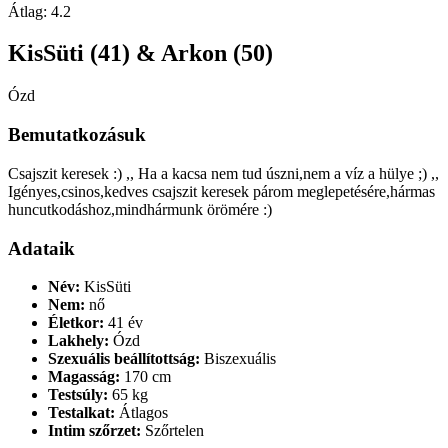
Átlag:
4.2
KisSüti (41) & Arkon (50)
Ózd
Bemutatkozásuk
Csajszit keresek :) ,, Ha a kacsa nem tud úszni,nem a víz a hülye ;) ,,
Igényes,csinos,kedves csajszit keresek párom meglepetésére,hármas
huncutkodáshoz,mindhármunk örömére :)
Adataik
Név:
KisSüti
Nem:
nő
Életkor:
41 év
Lakhely:
Ózd
Szexuális beállítottság:
Biszexuális
Magasság:
170 cm
Testsúly:
65 kg
Testalkat:
Átlagos
Intim szőrzet:
Szőrtelen