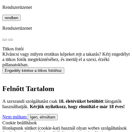
Rendszerüzenet
rendben
Rendszerüzenet
Titkos fotói
Kíváncsi vagy milyen erotikus képeket rejt a takarás? Kérj engedélyt
a titkos fotók megtekintéséhez, és merülj el a szexi, érzéki
pillanatokban.
Engedély kérése a titkos fotóihoz
Felnőtt Tartalom
A szexrandi szolgáltatást csak
18. életévüket betöltött
látogatók
használhatják.
Kérjük nyilatkozz, hogy elmúltál-e már 18 éves!
Nem múltam
Igen, elmúltam
Cookie beállítások
Honlapunk sütiket (cookie-kat) használ olyan webes szolgáltatások