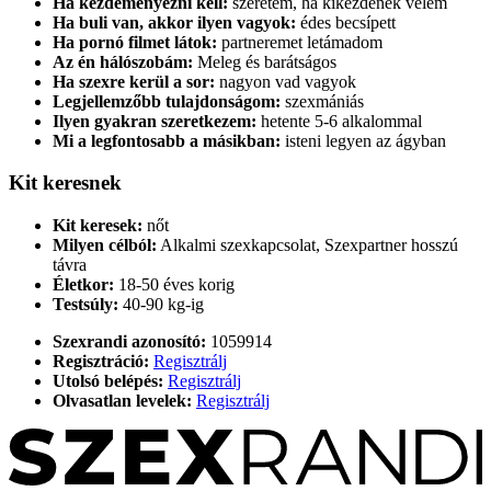
Ha kezdeményezni kell:
szeretem, ha kikezdenek velem
Ha buli van, akkor ilyen vagyok:
édes becsípett
Ha pornó filmet látok:
partneremet letámadom
Az én hálószobám:
Meleg és barátságos
Ha szexre kerül a sor:
nagyon vad vagyok
Legjellemzőbb tulajdonságom:
szexmániás
Ilyen gyakran szeretkezem:
hetente 5-6 alkalommal
Mi a legfontosabb a másikban:
isteni legyen az ágyban
Kit keresnek
Kit keresek:
nőt
Milyen célból:
Alkalmi szexkapcsolat, Szexpartner hosszú
távra
Életkor:
18-50 éves korig
Testsúly:
40-90 kg-ig
Szexrandi azonosító:
1059914
Regisztráció:
Regisztrálj
Utolsó belépés:
Regisztrálj
Olvasatlan levelek:
Regisztrálj