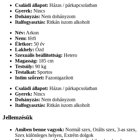
Családi állapot:
Házas / párkapcsolatban
Gyerek:
Nincs
Dohányzás:
Nem dohányzom
Italfogyasztás:
Ritkán iszom alkoholt
Név:
Arkon
Nem:
férfi
Életkor:
50 év
Lakhely:
Ózd
Szexuális beállítottság:
Hetero
Magasság:
185 cm
Testsúly:
90 kg
Testalkat:
Sportos
Intim szőrzet:
Fazonigazított
Családi állapot:
Házas / párkapcsolatban
Gyerek:
Nincs
Dohányzás:
Nem dohányzom
Italfogyasztás:
Ritkán iszom alkoholt
Jellemzésük
Amiben benne vagyok:
Normál szex, Orális szex, 3-as szex,
Szex különleges helyen, Extrém dolgok