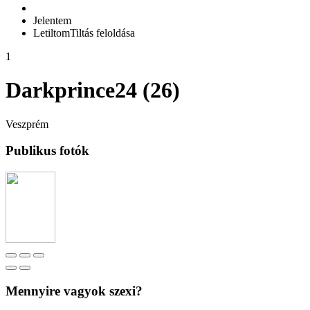
Jelentem
Letiltom
Tiltás feloldása
1
Darkprince24 (26)
Veszprém
Publikus fotók
Mennyire vagyok szexi?