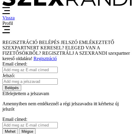
Vissza
Profil
REGISZTRÁCIÓ
BELÉPÉS
JELSZÓ EMLÉKEZTETŐ
SZEXPARTNERT KERESEL?
ELEGED VAN A
FIZETŐSÖKBŐL?
REGISZTRÁLJ A SZEXRANDI
szexpartner
kereső
oldalára!
Regisztráció
Email címed:
Jelszó:
Belépés
Elfelejtettem a jelszavam
Amennyiben nem emlékeznél a régi jelszavadra itt kérhetsz új
jelszót
Email címed:
Mehet
Mégse