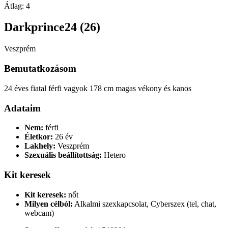
Átlag:
4
Darkprince24 (26)
Veszprém
Bemutatkozásom
24 éves fiatal férfi vagyok 178 cm magas vékony és kanos
Adataim
Nem:
férfi
Életkor:
26 év
Lakhely:
Veszprém
Szexuális beállítottság:
Hetero
Kit keresek
Kit keresek:
nőt
Milyen célból:
Alkalmi szexkapcsolat, Cyberszex (tel, chat,
webcam)