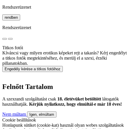
Rendszerüzenet
rendben
Rendszerüzenet
Titkos fotói
Kíváncsi vagy milyen erotikus képeket rejt a takarás? Kérj engedélyt
a titkos fotók megtekintéséhez, és merülj el a szexi, érzéki
pillanatokban.
Engedély kérése a titkos fotóihoz
Felnőtt Tartalom
A szexrandi szolgáltatást csak
18. életévüket betöltött
látogatók
használhatják.
Kérjük nyilatkozz, hogy elmúltál-e már 18 éves!
Nem múltam
Igen, elmúltam
Cookie beállítások
Honlapunk sütiket (cookie-kat) használ olyan webes szolgáltatások