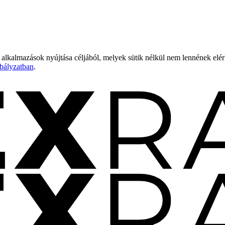
 alkalmazások nyújtása céljából, melyek sütik nélkül nem lennének elé
bályzatban
.