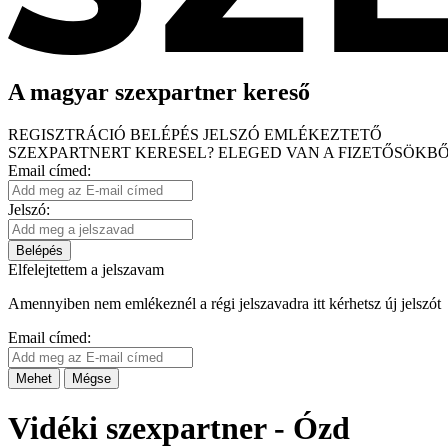
A magyar szexpartner kereső
REGISZTRÁCIÓ
BELÉPÉS
JELSZÓ EMLÉKEZTETŐ
SZEXPARTNERT KERESEL?
ELEGED VAN A FIZETŐSÖKBŐ
Email címed:
Jelszó:
Belépés
Elfelejtettem a jelszavam
Amennyiben nem emlékeznél a régi jelszavadra itt kérhetsz új jelszót
Email címed:
Mehet
Mégse
Vidéki szexpartner - Ózd