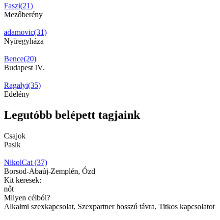
Faszi(21)
Mezőberény
adamovic(31)
Nyíregyháza
Bence(20)
Budapest IV.
Ragalyi(35)
Edelény
Legutóbb belépett tagjaink
Csajok
Pasik
NikolCat (37)
Borsod-Abaúj-Zemplén, Ózd
Kit keresek:
nőt
Milyen célból?
Alkalmi szexkapcsolat, Szexpartner hosszú távra, Titkos kapcsolatot