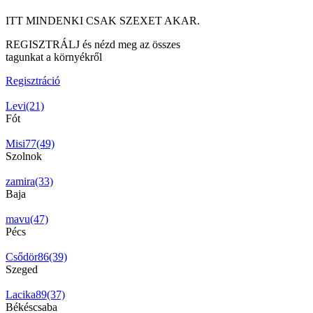
ITT MINDENKI CSAK SZEXET AKAR.
REGISZTRÁLJ és nézd meg az összes
tagunkat a környékről
Regisztráció
Levi(21)
Fót
Misi77(49)
Szolnok
zamira(33)
Baja
mavu(47)
Pécs
Csődör86(39)
Szeged
Lacika89(37)
Békéscsaba