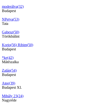
moderálva(32)
Budapest
NPetya(53)
Tata
Gabesz(50)
Törökbálint
Korio(56)
Ribim(50)
Budapest
*ke(42)
Mátészalka
Zalán(54)
Budapest
Atee(39)
Budapest XI.
Mihály 23(24)
Nagyréde