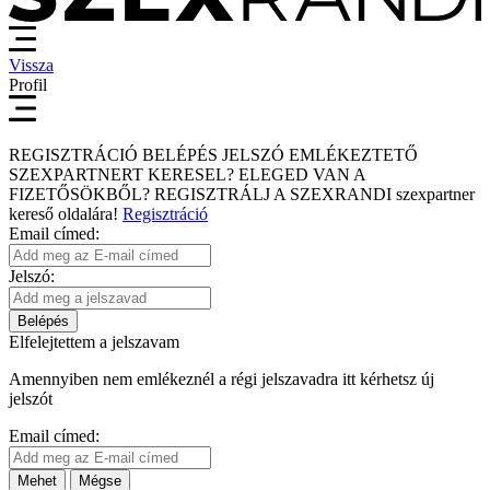
Vissza
Profil
REGISZTRÁCIÓ
BELÉPÉS
JELSZÓ EMLÉKEZTETŐ
SZEXPARTNERT KERESEL?
ELEGED VAN A
FIZETŐSÖKBŐL?
REGISZTRÁLJ A SZEXRANDI
szexpartner
kereső
oldalára!
Regisztráció
Email címed:
Jelszó:
Belépés
Elfelejtettem a jelszavam
Amennyiben nem emlékeznél a régi jelszavadra itt kérhetsz új
jelszót
Email címed:
Mehet
Mégse