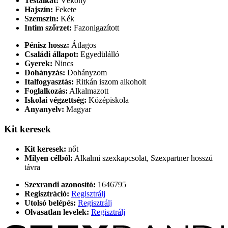
Testalkat:
Vékony
Hajszín:
Fekete
Szemszín:
Kék
Intim szőrzet:
Fazonigazított
Pénisz hossz:
Átlagos
Családi állapot:
Egyedülálló
Gyerek:
Nincs
Dohányzás:
Dohányzom
Italfogyasztás:
Ritkán iszom alkoholt
Foglalkozás:
Alkalmazott
Iskolai végzettség:
Középiskola
Anyanyelv:
Magyar
Kit keresek
Kit keresek:
nőt
Milyen célból:
Alkalmi szexkapcsolat, Szexpartner hosszú
távra
Szexrandi azonosító:
1646795
Regisztráció:
Regisztrálj
Utolsó belépés:
Regisztrálj
Olvasatlan levelek:
Regisztrálj