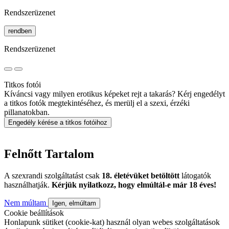
Rendszerüzenet
rendben
Rendszerüzenet
Titkos fotói
Kíváncsi vagy milyen erotikus képeket rejt a takarás? Kérj engedélyt
a titkos fotók megtekintéséhez, és merülj el a szexi, érzéki
pillanatokban.
Engedély kérése a titkos fotóihoz
Felnőtt Tartalom
A szexrandi szolgáltatást csak
18. életévüket betöltött
látogatók
használhatják.
Kérjük nyilatkozz, hogy elmúltál-e már 18 éves!
Nem múltam
Igen, elmúltam
Cookie beállítások
Honlapunk sütiket (cookie-kat) használ olyan webes szolgáltatások