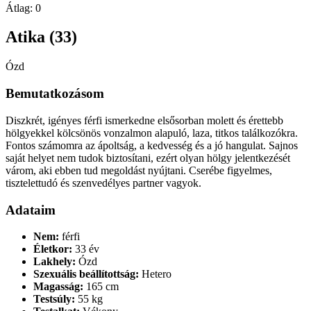
Átlag:
0
Atika (33)
Ózd
Bemutatkozásom
Diszkrét, igényes férfi ismerkedne elsősorban molett és érettebb
hölgyekkel kölcsönös vonzalmon alapuló, laza, titkos találkozókra.
Fontos számomra az ápoltság, a kedvesség és a jó hangulat. Sajnos
saját helyet nem tudok biztosítani, ezért olyan hölgy jelentkezését
várom, aki ebben tud megoldást nyújtani. Cserébe figyelmes,
tisztelettudó és szenvedélyes partner vagyok.
Adataim
Nem:
férfi
Életkor:
33 év
Lakhely:
Ózd
Szexuális beállítottság:
Hetero
Magasság:
165 cm
Testsúly:
55 kg