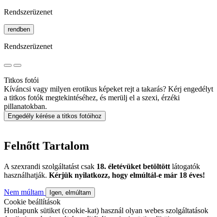
Rendszerüzenet
rendben
Rendszerüzenet
Titkos fotói
Kíváncsi vagy milyen erotikus képeket rejt a takarás? Kérj engedélyt
a titkos fotók megtekintéséhez, és merülj el a szexi, érzéki
pillanatokban.
Engedély kérése a titkos fotóihoz
Felnőtt Tartalom
A szexrandi szolgáltatást csak
18. életévüket betöltött
látogatók
használhatják.
Kérjük nyilatkozz, hogy elmúltál-e már 18 éves!
Nem múltam
Igen, elmúltam
Cookie beállítások
Honlapunk sütiket (cookie-kat) használ olyan webes szolgáltatások