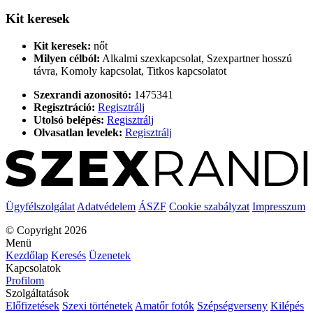
Kit keresek
Kit keresek:
nőt
Milyen célból:
Alkalmi szexkapcsolat, Szexpartner hosszú
távra, Komoly kapcsolat, Titkos kapcsolatot
Szexrandi azonosító:
1475341
Regisztráció:
Regisztrálj
Utolsó belépés:
Regisztrálj
Olvasatlan levelek:
Regisztrálj
Ügyfélszolgálat
Adatvédelem
ÁSZF
Cookie szabályzat
Impresszum
© Copyright 2026
Menü
Kezdőlap
Keresés
Üzenetek
Kapcsolatok
Profilom
Szolgáltatások
Előfizetések
Szexi történetek
Amatőr fotók
Szépségverseny
Kilépés