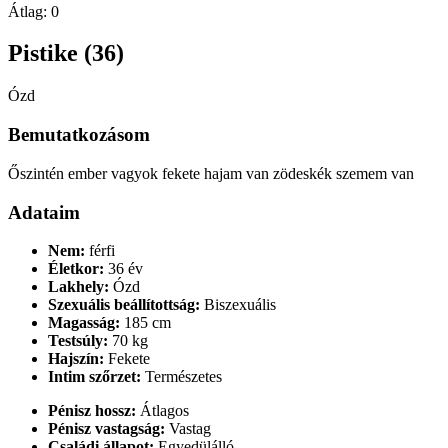
Átlag:
0
Pistike (36)
Ózd
Bemutatkozásom
Őszintén ember vagyok fekete hajam van zödeskék szemem van
Adataim
Nem:
férfi
Életkor:
36 év
Lakhely:
Ózd
Szexuális beállítottság:
Biszexuális
Magasság:
185 cm
Testsúly:
70 kg
Hajszín:
Fekete
Intim szőrzet:
Természetes
Pénisz hossz:
Átlagos
Pénisz vastagság:
Vastag
Családi állapot:
Egyedülálló