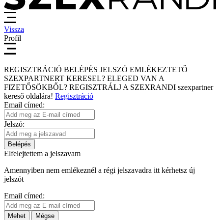
Vissza
Profil
REGISZTRÁCIÓ
BELÉPÉS
JELSZÓ EMLÉKEZTETŐ
SZEXPARTNERT KERESEL?
ELEGED VAN A
FIZETŐSÖKBŐL?
REGISZTRÁLJ A SZEXRANDI
szexpartner
kereső
oldalára!
Regisztráció
Email címed:
Jelszó:
Belépés
Elfelejtettem a jelszavam
Amennyiben nem emlékeznél a régi jelszavadra itt kérhetsz új
jelszót
Email címed:
Mehet
Mégse