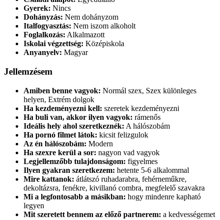
Gyerek:
Nincs
Dohányzás:
Nem dohányzom
Italfogyasztás:
Nem iszom alkoholt
Foglalkozás:
Alkalmazott
Iskolai végzettség:
Középiskola
Anyanyelv:
Magyar
Jellemzésem
Amiben benne vagyok:
Normál szex, Szex különleges
helyen, Extrém dolgok
Ha kezdeményezni kell:
szeretek kezdeményezni
Ha buli van, akkor ilyen vagyok:
rámenős
Ideális hely ahol szeretkeznék:
A hálószobám
Ha pornó filmet látok:
kicsit felizgulok
Az én hálószobám:
Modern
Ha szexre kerül a sor:
nagyon vad vagyok
Legjellemzőbb tulajdonságom:
figyelmes
Ilyen gyakran szeretkezem:
hetente 5-6 alkalommal
Mire kattanok:
átlátszó ruhadarabra, fehérneműkre,
dekoltázsra, fenékre, kivillanó combra, megfelelő szavakra
Mi a legfontosabb a másikban:
hogy mindenre kapható
legyen
Mit szeretett bennem az előző partnerem:
a kedvességemet