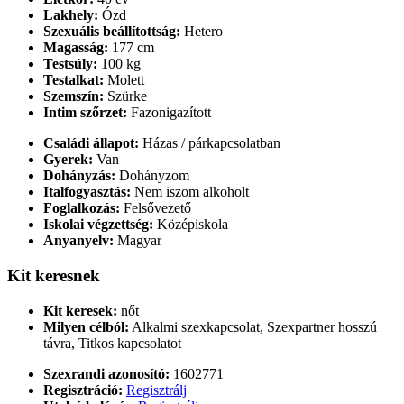
Lakhely:
Ózd
Szexuális beállítottság:
Hetero
Magasság:
177 cm
Testsúly:
100 kg
Testalkat:
Molett
Szemszín:
Szürke
Intim szőrzet:
Fazonigazított
Családi állapot:
Házas / párkapcsolatban
Gyerek:
Van
Dohányzás:
Dohányzom
Italfogyasztás:
Nem iszom alkoholt
Foglalkozás:
Felsővezető
Iskolai végzettség:
Középiskola
Anyanyelv:
Magyar
Kit keresnek
Kit keresek:
nőt
Milyen célból:
Alkalmi szexkapcsolat, Szexpartner hosszú
távra, Titkos kapcsolatot
Szexrandi azonosító:
1602771
Regisztráció:
Regisztrálj