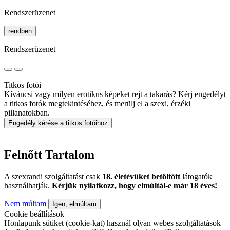
Rendszerüzenet
rendben
Rendszerüzenet
Titkos fotói
Kíváncsi vagy milyen erotikus képeket rejt a takarás? Kérj engedélyt
a titkos fotók megtekintéséhez, és merülj el a szexi, érzéki
pillanatokban.
Engedély kérése a titkos fotóihoz
Felnőtt Tartalom
A szexrandi szolgáltatást csak
18. életévüket betöltött
látogatók
használhatják.
Kérjük nyilatkozz, hogy elmúltál-e már 18 éves!
Nem múltam
Igen, elmúltam
Cookie beállítások
Honlapunk sütiket (cookie-kat) használ olyan webes szolgáltatások