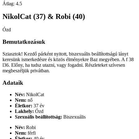
Átlag:
4.5
NikolCat (37) & Robi (40)
Ózd
Bemutatkozásuk
Sziasztok! Kezdő párként nyitott, biszexuális beállítottságú lányt
keresünk ismerkedésre és közös élményekre Baz megyében. A f 38
l36. Előny, ha tudsz utazni, vagy fogadni. Részleteket szívesen
megbeszéljük privátban.
Adataik
Név:
NikolCat
Nem:
nő
Életkor:
37 év
Lakhely:
Ózd
Szexuális beállítottság:
Biszexuális
Név:
Robi
Nem:
férfi
Életkor:
40 év