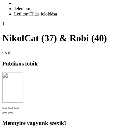
Jelentem
Letiltom
Tiltás feloldása
1
NikolCat (37) & Robi (40)
Ózd
Publikus fotók
Mennyire vagyunk szexik?