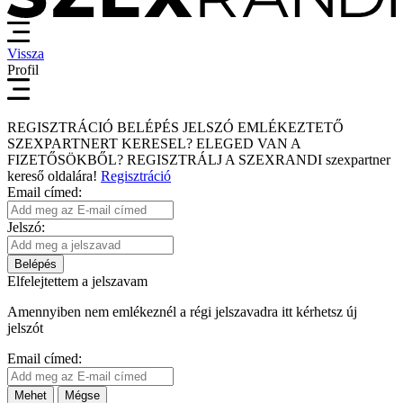
Vissza
Profil
REGISZTRÁCIÓ
BELÉPÉS
JELSZÓ EMLÉKEZTETŐ
SZEXPARTNERT KERESEL?
ELEGED VAN A
FIZETŐSÖKBŐL?
REGISZTRÁLJ A SZEXRANDI
szexpartner
kereső
oldalára!
Regisztráció
Email címed:
Jelszó:
Belépés
Elfelejtettem a jelszavam
Amennyiben nem emlékeznél a régi jelszavadra itt kérhetsz új
jelszót
Email címed:
Mehet
Mégse