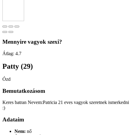
Mennyire vagyok szexi?
Átlag:
4.7
Patty (29)
Ózd
Bemutatkozásom
Keres batran Nevem:Patricia 21 eves vagyok szeretnek ismerkedni
:)
Adataim
Nem:
nő