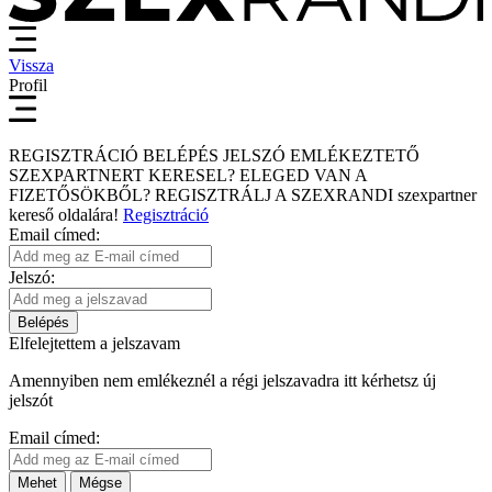
Vissza
Profil
REGISZTRÁCIÓ
BELÉPÉS
JELSZÓ EMLÉKEZTETŐ
SZEXPARTNERT KERESEL?
ELEGED VAN A
FIZETŐSÖKBŐL?
REGISZTRÁLJ A SZEXRANDI
szexpartner
kereső
oldalára!
Regisztráció
Email címed:
Jelszó:
Belépés
Elfelejtettem a jelszavam
Amennyiben nem emlékeznél a régi jelszavadra itt kérhetsz új
jelszót
Email címed:
Mehet
Mégse