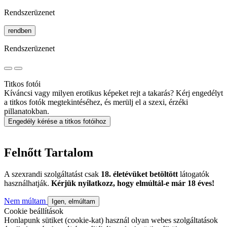
Rendszerüzenet
rendben
Rendszerüzenet
Titkos fotói
Kíváncsi vagy milyen erotikus képeket rejt a takarás? Kérj engedélyt
a titkos fotók megtekintéséhez, és merülj el a szexi, érzéki
pillanatokban.
Engedély kérése a titkos fotóihoz
Felnőtt Tartalom
A szexrandi szolgáltatást csak
18. életévüket betöltött
látogatók
használhatják.
Kérjük nyilatkozz, hogy elmúltál-e már 18 éves!
Nem múltam
Igen, elmúltam
Cookie beállítások
Honlapunk sütiket (cookie-kat) használ olyan webes szolgáltatások