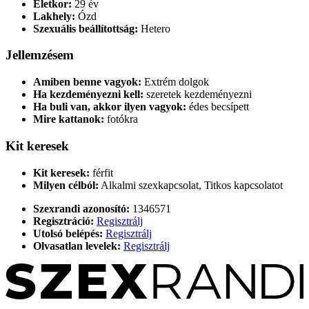
Életkor:
29 év
Lakhely:
Ózd
Szexuális beállítottság:
Hetero
Jellemzésem
Amiben benne vagyok:
Extrém dolgok
Ha kezdeményezni kell:
szeretek kezdeményezni
Ha buli van, akkor ilyen vagyok:
édes becsípett
Mire kattanok:
fotókra
Kit keresek
Kit keresek:
férfit
Milyen célból:
Alkalmi szexkapcsolat, Titkos kapcsolatot
Szexrandi azonosító:
1346571
Regisztráció:
Regisztrálj
Utolsó belépés:
Regisztrálj
Olvasatlan levelek:
Regisztrálj