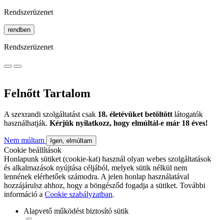
Rendszerüzenet
rendben
Rendszerüzenet
Felnőtt Tartalom
A szexrandi szolgáltatást csak
18. életévüket betöltött
látogatók
használhatják.
Kérjük nyilatkozz, hogy elmúltál-e már 18 éves!
Nem múltam
Igen, elmúltam
Cookie beállítások
Honlapunk sütiket (cookie-kat) használ olyan webes szolgáltatások
és alkalmazások nyújtása céljából, melyek sütik nélkül nem
lennének elérhetőek számodra. A jelen honlap használatával
hozzájárulsz ahhoz, hogy a böngésződ fogadja a sütiket. További
információ a
Cookie szabályzatban
.
Alapvető működést biztosító sütik