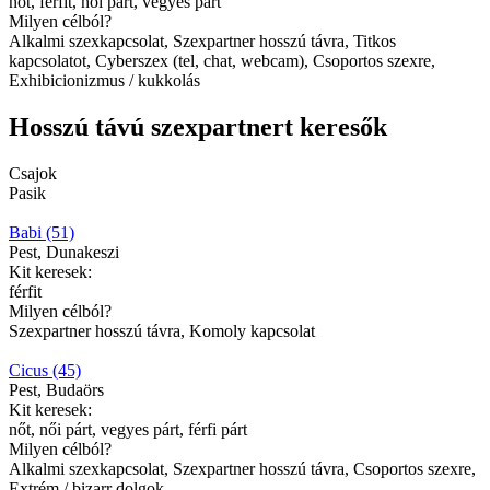
nőt, férfit, női párt, vegyes párt
Milyen célból?
Alkalmi szexkapcsolat, Szexpartner hosszú távra, Titkos
kapcsolatot, Cyberszex (tel, chat, webcam), Csoportos szexre,
Exhibicionizmus / kukkolás
Hosszú távú szexpartnert keresők
Csajok
Pasik
Babi (51)
Pest, Dunakeszi
Kit keresek:
férfit
Milyen célból?
Szexpartner hosszú távra, Komoly kapcsolat
Cicus (45)
Pest, Budaörs
Kit keresek:
nőt, női párt, vegyes párt, férfi párt
Milyen célból?
Alkalmi szexkapcsolat, Szexpartner hosszú távra, Csoportos szexre,
Extrém / bizarr dolgok