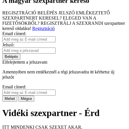
A magyar szexpartner kereső
REGISZTRÁCIÓ
BELÉPÉS
JELSZÓ EMLÉKEZTETŐ
SZEXPARTNERT KERESEL?
ELEGED VAN A
FIZETŐSÖKBŐL?
REGISZTRÁLJ A SZEXRANDI
szexpartner
kereső
oldalára!
Regisztráció
Email címed:
Jelszó:
Belépés
Elfelejtettem a jelszavam
Amennyiben nem emlékeznél a régi jelszavadra itt kérhetsz új
jelszót
Email címed:
Mehet
Mégse
Vidéki szexpartner - Érd
ITT MINDENKI CSAK SZEXET AKAR.