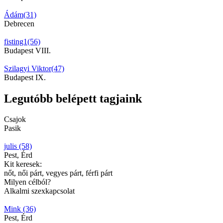
Ádám(31)
Debrecen
fisting1(56)
Budapest VIII.
Szilagyi Viktor(47)
Budapest IX.
Legutóbb belépett tagjaink
Csajok
Pasik
julis (58)
Pest, Érd
Kit keresek:
nőt, női párt, vegyes párt, férfi párt
Milyen célból?
Alkalmi szexkapcsolat
Mink (36)
Pest, Érd