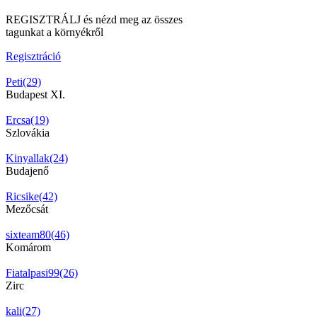
REGISZTRÁLJ és nézd meg az összes
tagunkat a környékről
Regisztráció
Peti(29)
Budapest XI.
Ercsa(19)
Szlovákia
Kinyallak(24)
Budajenő
Ricsike(42)
Mezőcsát
sixteam80(46)
Komárom
Fiatalpasi99(26)
Zirc
kali(27)