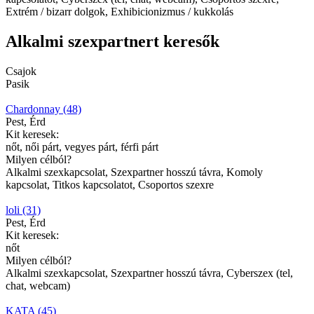
Extrém / bizarr dolgok, Exhibicionizmus / kukkolás
Alkalmi szexpartnert keresők
Csajok
Pasik
Chardonnay (48)
Pest, Érd
Kit keresek:
nőt, női párt, vegyes párt, férfi párt
Milyen célból?
Alkalmi szexkapcsolat, Szexpartner hosszú távra, Komoly
kapcsolat, Titkos kapcsolatot, Csoportos szexre
loli (31)
Pest, Érd
Kit keresek:
nőt
Milyen célból?
Alkalmi szexkapcsolat, Szexpartner hosszú távra, Cyberszex (tel,
chat, webcam)
KATA (45)