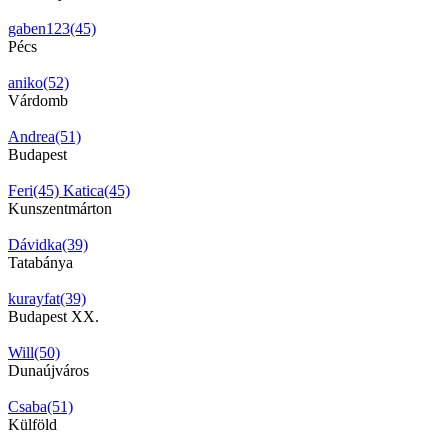
gaben123(45)
Pécs
aniko(52)
Várdomb
Andrea(51)
Budapest
Feri(45)
Katica(45)
Kunszentmárton
Dávidka(39)
Tatabánya
kurayfat(39)
Budapest XX.
Will(50)
Dunaújváros
Csaba(51)
Külföld