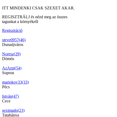
ITT MINDENKI CSAK SZEXET AKAR.
REGISZTRÁLJ és nézd meg az összes
tagunkat a környékről
Regisztráció
steve0957(46)
Dunaújváros
Noresz(29)
Dömös
AzArpi(54)
Sopron
mariokov33(33)
Pécs
István(47)
Cece
seximado(23)
Tatabánya