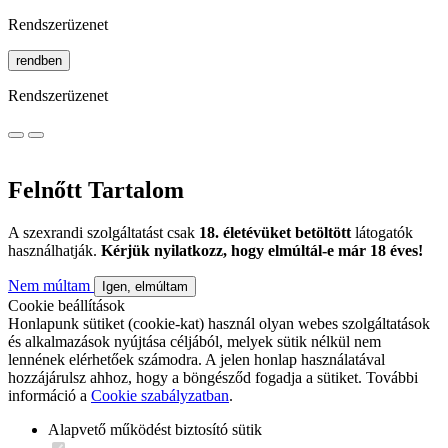
Rendszerüzenet
rendben
Rendszerüzenet
Felnőtt Tartalom
A szexrandi szolgáltatást csak
18. életévüket betöltött
látogatók
használhatják.
Kérjük nyilatkozz, hogy elmúltál-e már 18 éves!
Nem múltam
Igen, elmúltam
Cookie beállítások
Honlapunk sütiket (cookie-kat) használ olyan webes szolgáltatások
és alkalmazások nyújtása céljából, melyek sütik nélkül nem
lennének elérhetőek számodra. A jelen honlap használatával
hozzájárulsz ahhoz, hogy a böngésződ fogadja a sütiket. További
információ a
Cookie szabályzatban
.
Alapvető működést biztosító sütik