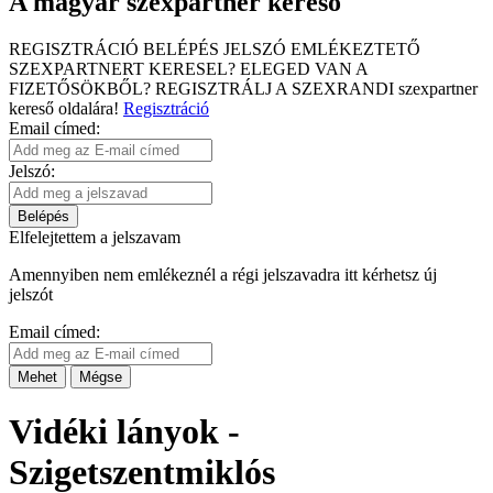
A magyar szexpartner kereső
REGISZTRÁCIÓ
BELÉPÉS
JELSZÓ EMLÉKEZTETŐ
SZEXPARTNERT KERESEL?
ELEGED VAN A
FIZETŐSÖKBŐL?
REGISZTRÁLJ A SZEXRANDI
szexpartner
kereső
oldalára!
Regisztráció
Email címed:
Jelszó:
Belépés
Elfelejtettem a jelszavam
Amennyiben nem emlékeznél a régi jelszavadra itt kérhetsz új
jelszót
Email címed:
Mehet
Mégse
Vidéki lányok -
Szigetszentmiklós