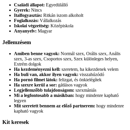
Családi állapot:
Egyedülálló
Gyerek:
Nincs
Italfogyasztás:
Ritkán iszom alkoholt
Foglalkozás:
Vállalkozás
Iskolai végzettség:
Középiskola
Anyanyelv:
Magyar
Jellemzésem
Amiben benne vagyok:
Normál szex, Orális szex, Anális
szex, 3-as szex, Csoportos szex, Szex különleges helyen,
Extrém dolgok
Ha kezdeményezni kell:
szeretem, ha kikezdenek velem
Ha buli van, akkor ilyen vagyok:
visszahúzódó
Ha pornó filmet látok:
felizgat, és önkielégítek
Ha szexre kerül a sor:
gátlásos vagyok
Legjellemzőbb tulajdonságom:
szexmániás
Mi a legfontosabb a másikban:
hogy mindenre kapható
legyen
Mit szeretett bennem az előző partnerem:
hogy mindenre
kapható vagyok
Kit keresek