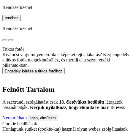
Rendszerüzenet
rendben
Rendszerüzenet
Titkos fotói
Kíváncsi vagy milyen erotikus képeket rejt a takarás? Kérj engedélyt
a titkos fotók megtekintéséhez, és merülj el a szexi, érzéki
pillanatokban.
Engedély kérése a titkos fotóihoz
Felnőtt Tartalom
A szexrandi szolgáltatást csak
18. életévüket betöltött
látogatók
használhatják.
Kérjük nyilatkozz, hogy elmúltál-e már 18 éves!
Nem múltam
Igen, elmúltam
Cookie beállítások
Honlapunk sütiket (cookie-kat) használ olyan webes szolgáltatások