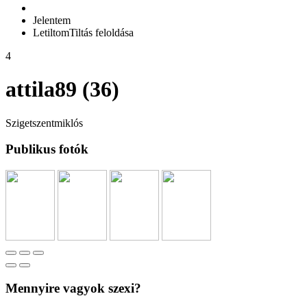
Jelentem
Letiltom
Tiltás feloldása
4
attila89 (36)
Szigetszentmiklós
Publikus fotók
Mennyire vagyok szexi?