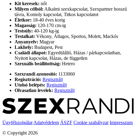
Kit keresek:
nőt
Milyen célból:
Alkalmi szexkapcsolat, Szexpartner hosszú
távra, Komoly kapcsolat, Titkos kapcsolatot
Életkor:
18-40 éves korig
Magasság:
120-170 cm-ig
Testsúly:
40-120 kg-ig
Testalkat:
Vékony, Átlagos, Sportos, Molett, Mackós
Anyanyelv:
Magyar
Lakhely:
Budapest, Pest
Családi állapot:
Egyedülálló, Házas / párkapcsolatban,
Nyitott kapcsolat, Házas, de független
Szexuális beállítottság:
Hetero
Szexrandi azonosító:
1133060
Regisztráció:
Regisztrálj
Utolsó belépés:
Regisztrálj
Olvasatlan levelek:
Regisztrálj
Ügyfélszolgálat
Adatvédelem
ÁSZF
Cookie szabályzat
Impresszum
© Copyright 2026