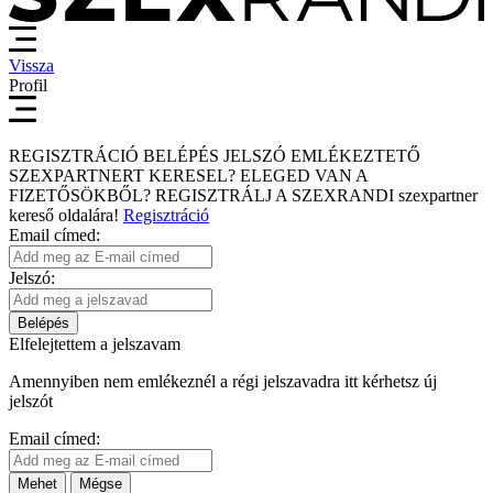
Vissza
Profil
REGISZTRÁCIÓ
BELÉPÉS
JELSZÓ EMLÉKEZTETŐ
SZEXPARTNERT KERESEL?
ELEGED VAN A
FIZETŐSÖKBŐL?
REGISZTRÁLJ A SZEXRANDI
szexpartner
kereső
oldalára!
Regisztráció
Email címed:
Jelszó:
Belépés
Elfelejtettem a jelszavam
Amennyiben nem emlékeznél a régi jelszavadra itt kérhetsz új
jelszót
Email címed:
Mehet
Mégse