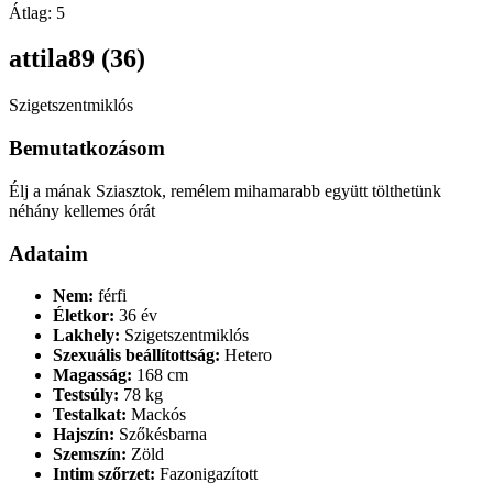
Átlag:
5
attila89 (36)
Szigetszentmiklós
Bemutatkozásom
Élj a mának Sziasztok, remélem mihamarabb együtt tölthetünk
néhány kellemes órát
Adataim
Nem:
férfi
Életkor:
36 év
Lakhely:
Szigetszentmiklós
Szexuális beállítottság:
Hetero
Magasság:
168 cm
Testsúly:
78 kg
Testalkat:
Mackós
Hajszín:
Szőkésbarna
Szemszín:
Zöld
Intim szőrzet:
Fazonigazított