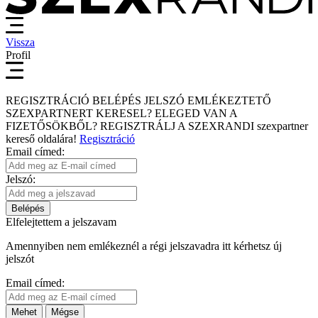
Vissza
Profil
REGISZTRÁCIÓ
BELÉPÉS
JELSZÓ EMLÉKEZTETŐ
SZEXPARTNERT KERESEL?
ELEGED VAN A
FIZETŐSÖKBŐL?
REGISZTRÁLJ A SZEXRANDI
szexpartner
kereső
oldalára!
Regisztráció
Email címed:
Jelszó:
Belépés
Elfelejtettem a jelszavam
Amennyiben nem emlékeznél a régi jelszavadra itt kérhetsz új
jelszót
Email címed:
Mehet
Mégse