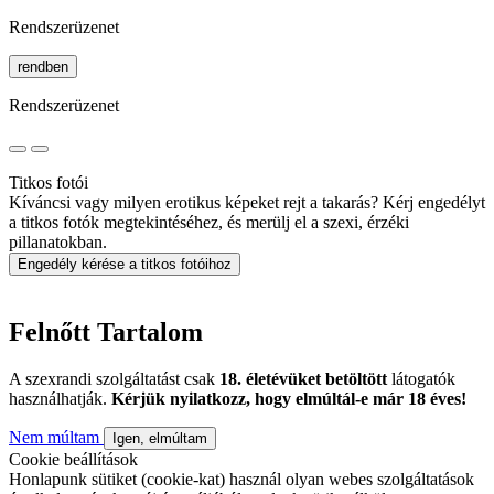
Rendszerüzenet
rendben
Rendszerüzenet
Titkos fotói
Kíváncsi vagy milyen erotikus képeket rejt a takarás? Kérj engedélyt
a titkos fotók megtekintéséhez, és merülj el a szexi, érzéki
pillanatokban.
Engedély kérése a titkos fotóihoz
Felnőtt Tartalom
A szexrandi szolgáltatást csak
18. életévüket betöltött
látogatók
használhatják.
Kérjük nyilatkozz, hogy elmúltál-e már 18 éves!
Nem múltam
Igen, elmúltam
Cookie beállítások
Honlapunk sütiket (cookie-kat) használ olyan webes szolgáltatások