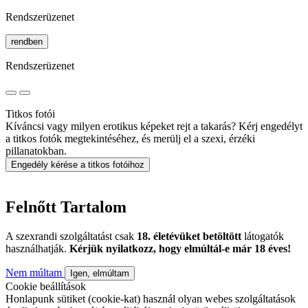
Rendszerüzenet
rendben
Rendszerüzenet
Titkos fotói
Kíváncsi vagy milyen erotikus képeket rejt a takarás? Kérj engedélyt
a titkos fotók megtekintéséhez, és merülj el a szexi, érzéki
pillanatokban.
Engedély kérése a titkos fotóihoz
Felnőtt Tartalom
A szexrandi szolgáltatást csak
18. életévüket betöltött
látogatók
használhatják.
Kérjük nyilatkozz, hogy elmúltál-e már 18 éves!
Nem múltam
Igen, elmúltam
Cookie beállítások
Honlapunk sütiket (cookie-kat) használ olyan webes szolgáltatások