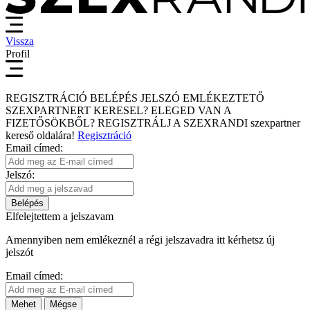
Vissza
Profil
REGISZTRÁCIÓ
BELÉPÉS
JELSZÓ EMLÉKEZTETŐ
SZEXPARTNERT KERESEL?
ELEGED VAN A
FIZETŐSÖKBŐL?
REGISZTRÁLJ A SZEXRANDI
szexpartner
kereső
oldalára!
Regisztráció
Email címed:
Jelszó:
Belépés
Elfelejtettem a jelszavam
Amennyiben nem emlékeznél a régi jelszavadra itt kérhetsz új
jelszót
Email címed:
Mehet
Mégse