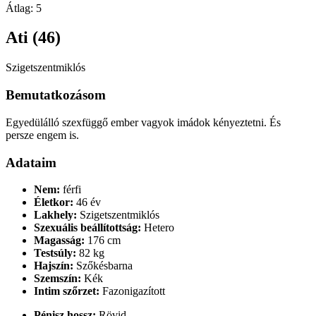
Átlag:
5
Ati (46)
Szigetszentmiklós
Bemutatkozásom
Egyedülálló szexfüggő ember vagyok imádok kényeztetni. És
persze engem is.
Adataim
Nem:
férfi
Életkor:
46 év
Lakhely:
Szigetszentmiklós
Szexuális beállítottság:
Hetero
Magasság:
176 cm
Testsúly:
82 kg
Hajszín:
Szőkésbarna
Szemszín:
Kék
Intim szőrzet:
Fazonigazított
Pénisz hossz:
Rövid