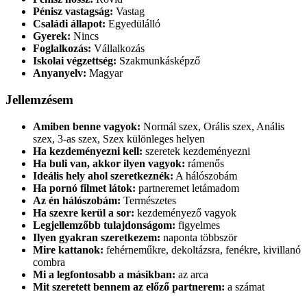
Pénisz vastagság:
Vastag
Családi állapot:
Egyedülálló
Gyerek:
Nincs
Foglalkozás:
Vállalkozás
Iskolai végzettség:
Szakmunkásképző
Anyanyelv:
Magyar
Jellemzésem
Amiben benne vagyok:
Normál szex, Orális szex, Anális
szex, 3-as szex, Szex különleges helyen
Ha kezdeményezni kell:
szeretek kezdeményezni
Ha buli van, akkor ilyen vagyok:
rámenős
Ideális hely ahol szeretkeznék:
A hálószobám
Ha pornó filmet látok:
partneremet letámadom
Az én hálószobám:
Természetes
Ha szexre kerül a sor:
kezdeményező vagyok
Legjellemzőbb tulajdonságom:
figyelmes
Ilyen gyakran szeretkezem:
naponta többször
Mire kattanok:
fehérneműkre, dekoltázsra, fenékre, kivillanó
combra
Mi a legfontosabb a másikban:
az arca
Mit szeretett bennem az előző partnerem:
a számat