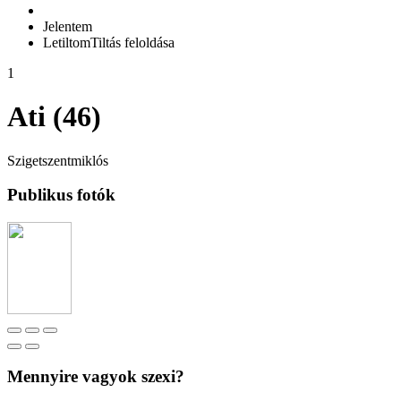
Jelentem
Letiltom
Tiltás feloldása
1
Ati (46)
Szigetszentmiklós
Publikus fotók
Mennyire vagyok szexi?