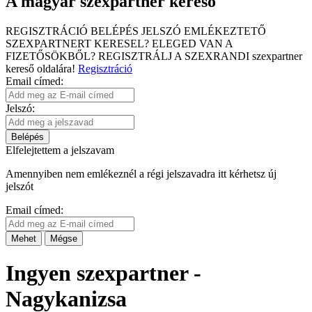
A magyar szexpartner kereső
REGISZTRÁCIÓ
BELÉPÉS
JELSZÓ EMLÉKEZTETŐ
SZEXPARTNERT KERESEL?
ELEGED VAN A
FIZETŐSÖKBŐL?
REGISZTRÁLJ A SZEXRANDI
szexpartner
kereső
oldalára!
Regisztráció
Email címed:
Jelszó:
Belépés
Elfelejtettem a jelszavam
Amennyiben nem emlékeznél a régi jelszavadra itt kérhetsz új
jelszót
Email címed:
Mehet
Mégse
Ingyen szexpartner -
Nagykanizsa