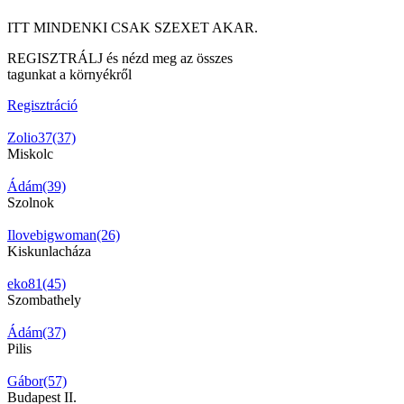
ITT MINDENKI CSAK SZEXET AKAR.
REGISZTRÁLJ és nézd meg az összes
tagunkat a környékről
Regisztráció
Zolio37(37)
Miskolc
Ádám(39)
Szolnok
Ilovebigwoman(26)
Kiskunlacháza
eko81(45)
Szombathely
Ádám(37)
Pilis
Gábor(57)
Budapest II.