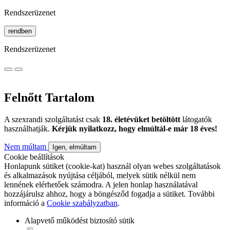
Rendszerüzenet
rendben
Rendszerüzenet
Felnőtt Tartalom
A szexrandi szolgáltatást csak
18. életévüket betöltött
látogatók
használhatják.
Kérjük nyilatkozz, hogy elmúltál-e már 18 éves!
Nem múltam
Igen, elmúltam
Cookie beállítások
Honlapunk sütiket (cookie-kat) használ olyan webes szolgáltatások
és alkalmazások nyújtása céljából, melyek sütik nélkül nem
lennének elérhetőek számodra. A jelen honlap használatával
hozzájárulsz ahhoz, hogy a böngésződ fogadja a sütiket. További
információ a
Cookie szabályzatban
.
Alapvető működést biztosító sütik