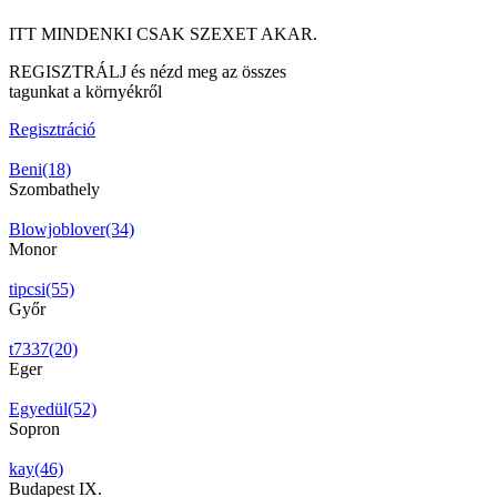
ITT MINDENKI CSAK SZEXET AKAR.
REGISZTRÁLJ és nézd meg az összes
tagunkat a környékről
Regisztráció
Beni(18)
Szombathely
Blowjoblover(34)
Monor
tipcsi(55)
Győr
t7337(20)
Eger
Egyedül(52)
Sopron
kay(46)
Budapest IX.