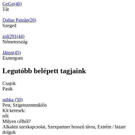
GeGe(40)
Tát
Dalias Pajzán(26)
Szeged
zoli291(44)
Németország
János(45)
Esztergom
Legutóbb belépett tagjaink
Csajok
Pasik
subka (50)
Pest, Szigetszentmiklós
Kit keresek:
nőt
Milyen célból?
Alkalmi szexkapcsolat, Szexpartner hosszú távra, Extrém / bizarr
dolgok