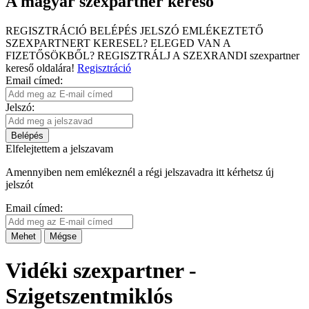
A magyar szexpartner kereső
REGISZTRÁCIÓ
BELÉPÉS
JELSZÓ EMLÉKEZTETŐ
SZEXPARTNERT KERESEL?
ELEGED VAN A
FIZETŐSÖKBŐL?
REGISZTRÁLJ A SZEXRANDI
szexpartner
kereső
oldalára!
Regisztráció
Email címed:
Jelszó:
Belépés
Elfelejtettem a jelszavam
Amennyiben nem emlékeznél a régi jelszavadra itt kérhetsz új
jelszót
Email címed:
Mehet
Mégse
Vidéki szexpartner -
Szigetszentmiklós