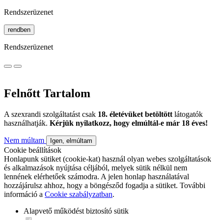
Rendszerüzenet
rendben
Rendszerüzenet
Felnőtt Tartalom
A szexrandi szolgáltatást csak
18. életévüket betöltött
látogatók
használhatják.
Kérjük nyilatkozz, hogy elmúltál-e már 18 éves!
Nem múltam
Igen, elmúltam
Cookie beállítások
Honlapunk sütiket (cookie-kat) használ olyan webes szolgáltatások
és alkalmazások nyújtása céljából, melyek sütik nélkül nem
lennének elérhetőek számodra. A jelen honlap használatával
hozzájárulsz ahhoz, hogy a böngésződ fogadja a sütiket. További
információ a
Cookie szabályzatban
.
Alapvető működést biztosító sütik