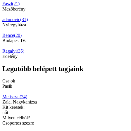
Faszi(21)
Mezőberény
adamovic(31)
Nyíregyháza
Bence(20)
Budapest IV.
Ragalyi(35)
Edelény
Legutóbb belépett tagjaink
Csajok
Pasik
Melissza (24)
Zala, Nagykanizsa
Kit keresek:
nőt
Milyen célból?
Csoportos szexre