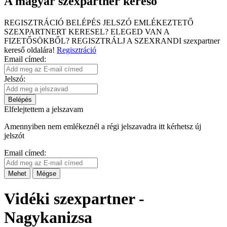
A magyar szexpartner kereső
REGISZTRÁCIÓ
BELÉPÉS
JELSZÓ EMLÉKEZTETŐ
SZEXPARTNERT KERESEL?
ELEGED VAN A
FIZETŐSÖKBŐL?
REGISZTRÁLJ A SZEXRANDI
szexpartner
kereső
oldalára!
Regisztráció
Email címed:
Jelszó:
Belépés
Elfelejtettem a jelszavam
Amennyiben nem emlékeznél a régi jelszavadra itt kérhetsz új
jelszót
Email címed:
Mehet
Mégse
Vidéki szexpartner -
Nagykanizsa