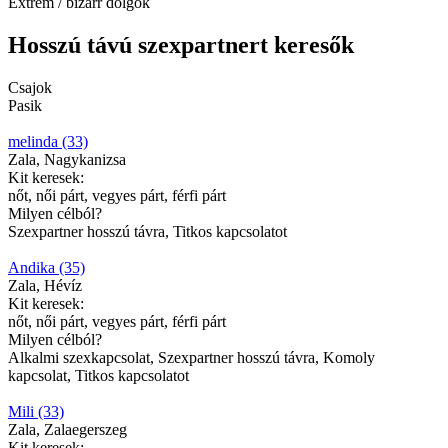
Extrém / bizarr dolgok
Hosszú távú szexpartnert keresők
Csajok
Pasik
melinda (33)
Zala, Nagykanizsa
Kit keresek:
nőt, női párt, vegyes párt, férfi párt
Milyen célból?
Szexpartner hosszú távra, Titkos kapcsolatot
Andika (35)
Zala, Hévíz
Kit keresek:
nőt, női párt, vegyes párt, férfi párt
Milyen célból?
Alkalmi szexkapcsolat, Szexpartner hosszú távra, Komoly
kapcsolat, Titkos kapcsolatot
Mili (33)
Zala, Zalaegerszeg
Kit keresek: