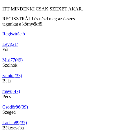
ITT MINDENKI CSAK SZEXET AKAR.
REGISZTRÁLJ és nézd meg az összes
tagunkat a környékről
Regisztráció
Levi(21)
Fót
Misi77(49)
Szolnok
zamira(33)
Baja
mavu(47)
Pécs
Csődör86(39)
Szeged
Lacika89(37)
Békéscsaba