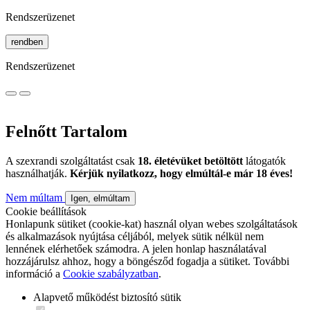
Rendszerüzenet
rendben
Rendszerüzenet
Felnőtt Tartalom
A szexrandi szolgáltatást csak
18. életévüket betöltött
látogatók
használhatják.
Kérjük nyilatkozz, hogy elmúltál-e már 18 éves!
Nem múltam
Igen, elmúltam
Cookie beállítások
Honlapunk sütiket (cookie-kat) használ olyan webes szolgáltatások
és alkalmazások nyújtása céljából, melyek sütik nélkül nem
lennének elérhetőek számodra. A jelen honlap használatával
hozzájárulsz ahhoz, hogy a böngésződ fogadja a sütiket. További
információ a
Cookie szabályzatban
.
Alapvető működést biztosító sütik