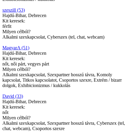
szeszill (53)
Hajdú-Bihar, Debrecen
Kit keresek:
férfit
Milyen célból?
Alkalmi szexkapcsolat, Cyberszex (tel, chat, webcam)
MagyarA (51)
Hajdú-Bihar, Debrecen
Kit keresek:
nőt, női párt, vegyes párt
Milyen célból?
Alkalmi szexkapcsolat, Szexpartner hosszú távra, Komoly
kapcsolat, Titkos kapcsolatot, Csoportos szexre, Extrém / bizarr
dolgok, Exhibicionizmus / kukkolás
David (33)
Hajdú-Bihar, Debrecen
Kit keresek:
nőt
Milyen célból?
Alkalmi szexkapcsolat, Szexpartner hosszú távra, Cyberszex (tel,
chat, webcam), Csoportos szexre