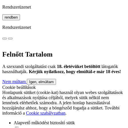
Rendszerüzenet
rendben
Rendszerüzenet
Felnőtt Tartalom
A szexrandi szolgáltatást csak
18. életévüket betöltött
látogatók
használhatják.
Kérjük nyilatkozz, hogy elmúltál-e már 18 éves!
Nem múltam
Igen, elmúltam
Cookie beállítások
Honlapunk sütiket (cookie-kat) használ olyan webes szolgáltatások
és alkalmazások nyújtása céljából, melyek sütik nélkül nem
lennének elérhetőek számodra. A jelen honlap használatával
hozzájárulsz ahhoz, hogy a böngésződ fogadja a sütiket. További
információ a
Cookie szabályzatban
.
Alapvető működést biztosító sütik