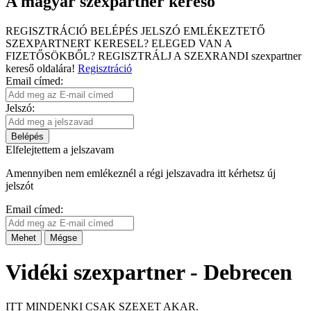
A magyar szexpartner kereső
REGISZTRÁCIÓ
BELÉPÉS
JELSZÓ EMLÉKEZTETŐ
SZEXPARTNERT KERESEL?
ELEGED VAN A
FIZETŐSÖKBŐL?
REGISZTRÁLJ A SZEXRANDI
szexpartner
kereső
oldalára!
Regisztráció
Email címed:
Jelszó:
Belépés
Elfelejtettem a jelszavam
Amennyiben nem emlékeznél a régi jelszavadra itt kérhetsz új
jelszót
Email címed:
Mehet
Mégse
Vidéki szexpartner - Debrecen
ITT MINDENKI CSAK SZEXET AKAR.