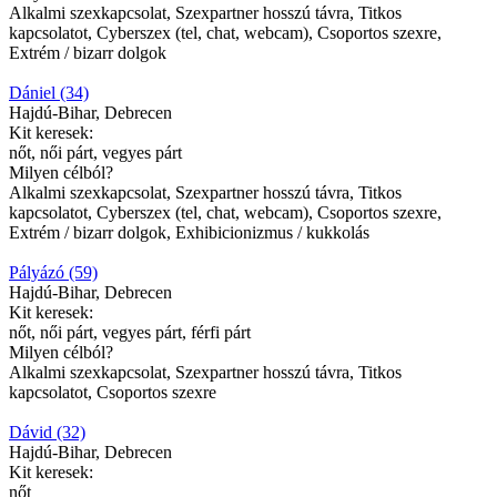
Alkalmi szexkapcsolat, Szexpartner hosszú távra, Titkos
kapcsolatot, Cyberszex (tel, chat, webcam), Csoportos szexre,
Extrém / bizarr dolgok
Dániel (34)
Hajdú-Bihar, Debrecen
Kit keresek:
nőt, női párt, vegyes párt
Milyen célból?
Alkalmi szexkapcsolat, Szexpartner hosszú távra, Titkos
kapcsolatot, Cyberszex (tel, chat, webcam), Csoportos szexre,
Extrém / bizarr dolgok, Exhibicionizmus / kukkolás
Pályázó (59)
Hajdú-Bihar, Debrecen
Kit keresek:
nőt, női párt, vegyes párt, férfi párt
Milyen célból?
Alkalmi szexkapcsolat, Szexpartner hosszú távra, Titkos
kapcsolatot, Csoportos szexre
Dávid (32)
Hajdú-Bihar, Debrecen
Kit keresek:
nőt