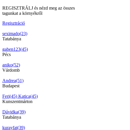
REGISZTRÁLJ és nézd meg az összes
tagunkat a környékről
Regisztráció
seximado(23)
Tatabánya
gaben123(45)
Pécs
aniko(52)
Várdomb
Andrea(51)
Budapest
Feri(45)
Katica(45)
Kunszentmárton
Dávidka(39)
Tatabánya
kurayfat(39)