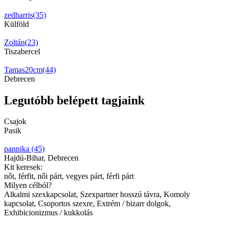
zedharris(35)
Külföld
Zoltán(23)
Tiszabercel
Tamas20cm(44)
Debrecen
Legutóbb belépett tagjaink
Csajok
Pasik
pannika (45)
Hajdú-Bihar, Debrecen
Kit keresek:
nőt, férfit, női párt, vegyes párt, férfi párt
Milyen célból?
Alkalmi szexkapcsolat, Szexpartner hosszú távra, Komoly
kapcsolat, Csoportos szexre, Extrém / bizarr dolgok,
Exhibicionizmus / kukkolás