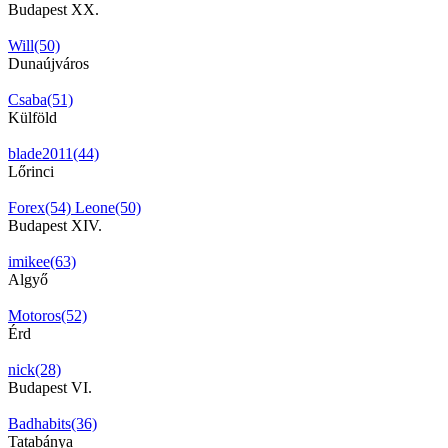
Budapest XX.
Will(50)
Dunaújváros
Csaba(51)
Külföld
blade2011(44)
Lőrinci
Forex(54)
Leone(50)
Budapest XIV.
imikee(63)
Algyő
Motoros(52)
Érd
nick(28)
Budapest VI.
Badhabits(36)
Tatabánya