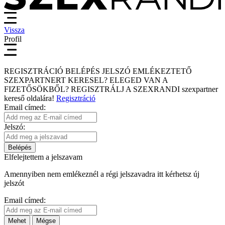
Vissza
Profil
REGISZTRÁCIÓ
BELÉPÉS
JELSZÓ EMLÉKEZTETŐ
SZEXPARTNERT KERESEL?
ELEGED VAN A
FIZETŐSÖKBŐL?
REGISZTRÁLJ A SZEXRANDI
szexpartner
kereső
oldalára!
Regisztráció
Email címed:
Jelszó:
Belépés
Elfelejtettem a jelszavam
Amennyiben nem emlékeznél a régi jelszavadra itt kérhetsz új
jelszót
Email címed:
Mehet
Mégse