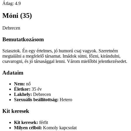
Átlag:
4.9
Móni (35)
Debrecen
Bemutatkozásom
Sziasztok. Én egy értelmes, jó humorú csaj vagyok. Szeretném
megtalálni a megfelelő társamat. Imádok sütni, főzni, kirándulni,
csavarogni, és jó társasággal lenni. Várom mielőbbi jelentkezésedet.
Adataim
Nem:
nő
Életkor:
35 év
Lakhely:
Debrecen
Szexuális beállítottság:
Hetero
Kit keresek
Kit keresek:
férfit
Milyen célból:
Komoly kapcsolat