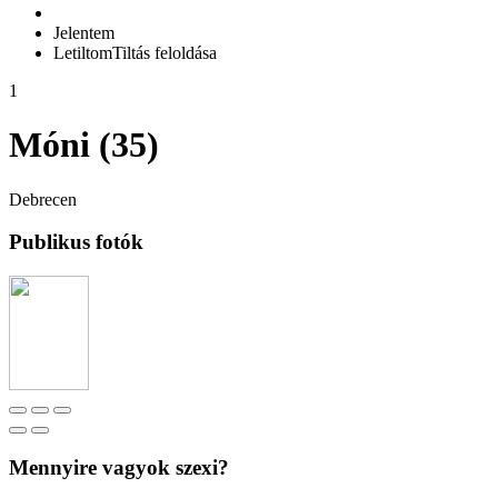
Jelentem
Letiltom
Tiltás feloldása
1
Móni (35)
Debrecen
Publikus fotók
Mennyire vagyok szexi?