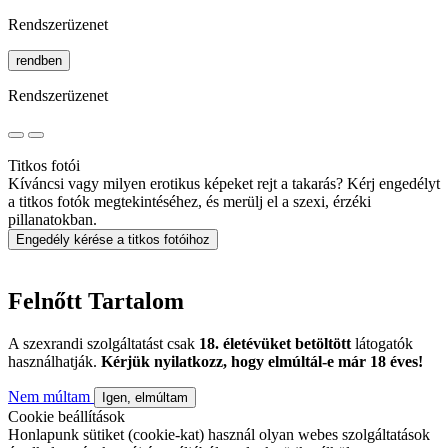
Rendszerüzenet
rendben
Rendszerüzenet
Titkos fotói
Kíváncsi vagy milyen erotikus képeket rejt a takarás? Kérj engedélyt
a titkos fotók megtekintéséhez, és merülj el a szexi, érzéki
pillanatokban.
Engedély kérése a titkos fotóihoz
Felnőtt Tartalom
A szexrandi szolgáltatást csak
18. életévüket betöltött
látogatók
használhatják.
Kérjük nyilatkozz, hogy elmúltál-e már 18 éves!
Nem múltam
Igen, elmúltam
Cookie beállítások
Honlapunk sütiket (cookie-kat) használ olyan webes szolgáltatások