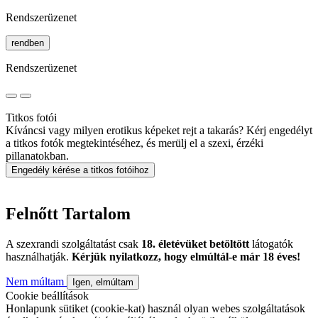
Rendszerüzenet
rendben
Rendszerüzenet
Titkos fotói
Kíváncsi vagy milyen erotikus képeket rejt a takarás? Kérj engedélyt
a titkos fotók megtekintéséhez, és merülj el a szexi, érzéki
pillanatokban.
Engedély kérése a titkos fotóihoz
Felnőtt Tartalom
A szexrandi szolgáltatást csak
18. életévüket betöltött
látogatók
használhatják.
Kérjük nyilatkozz, hogy elmúltál-e már 18 éves!
Nem múltam
Igen, elmúltam
Cookie beállítások
Honlapunk sütiket (cookie-kat) használ olyan webes szolgáltatások