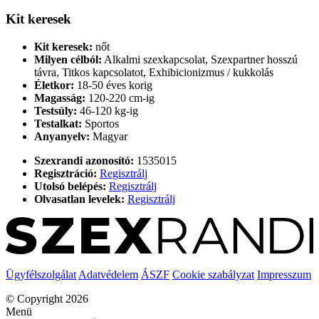
Kit keresek
Kit keresek:
nőt
Milyen célból:
Alkalmi szexkapcsolat, Szexpartner hosszú
távra, Titkos kapcsolatot, Exhibicionizmus / kukkolás
Életkor:
18-50 éves korig
Magasság:
120-220 cm-ig
Testsúly:
46-120 kg-ig
Testalkat:
Sportos
Anyanyelv:
Magyar
Szexrandi azonosító:
1535015
Regisztráció:
Regisztrálj
Utolsó belépés:
Regisztrálj
Olvasatlan levelek:
Regisztrálj
Ügyfélszolgálat
Adatvédelem
ÁSZF
Cookie szabályzat
Impresszum
© Copyright 2026
Menü