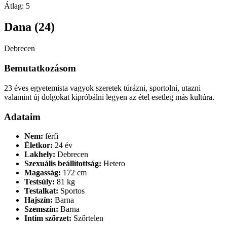
Átlag:
5
Dana (24)
Debrecen
Bemutatkozásom
23 éves egyetemista vagyok szeretek túrázni, sportolni, utazni
valamint új dolgokat kipróbálni legyen az étel esetleg más kultúra.
Adataim
Nem:
férfi
Életkor:
24 év
Lakhely:
Debrecen
Szexuális beállítottság:
Hetero
Magasság:
172 cm
Testsúly:
81 kg
Testalkat:
Sportos
Hajszín:
Barna
Szemszín:
Barna
Intim szőrzet:
Szőrtelen