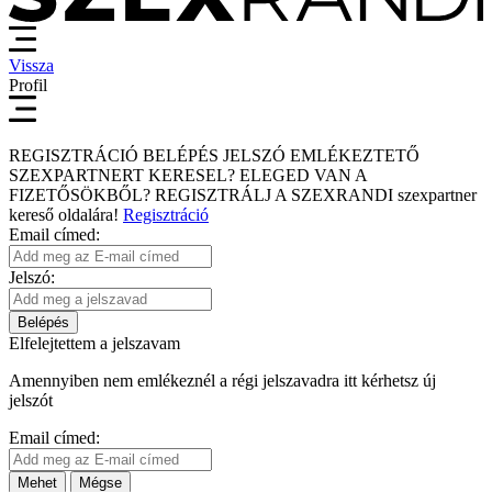
Vissza
Profil
REGISZTRÁCIÓ
BELÉPÉS
JELSZÓ EMLÉKEZTETŐ
SZEXPARTNERT KERESEL?
ELEGED VAN A
FIZETŐSÖKBŐL?
REGISZTRÁLJ A SZEXRANDI
szexpartner
kereső
oldalára!
Regisztráció
Email címed:
Jelszó:
Belépés
Elfelejtettem a jelszavam
Amennyiben nem emlékeznél a régi jelszavadra itt kérhetsz új
jelszót
Email címed:
Mehet
Mégse