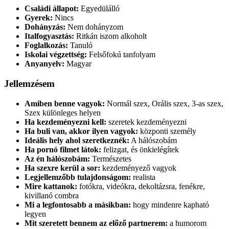
Családi állapot:
Egyedülálló
Gyerek:
Nincs
Dohányzás:
Nem dohányzom
Italfogyasztás:
Ritkán iszom alkoholt
Foglalkozás:
Tanuló
Iskolai végzettség:
Felsőfokú tanfolyam
Anyanyelv:
Magyar
Jellemzésem
Amiben benne vagyok:
Normál szex, Orális szex, 3-as szex,
Szex különleges helyen
Ha kezdeményezni kell:
szeretek kezdeményezni
Ha buli van, akkor ilyen vagyok:
központi személy
Ideális hely ahol szeretkeznék:
A hálószobám
Ha pornó filmet látok:
felizgat, és önkielégítek
Az én hálószobám:
Természetes
Ha szexre kerül a sor:
kezdeményező vagyok
Legjellemzőbb tulajdonságom:
realista
Mire kattanok:
fotókra, videókra, dekoltázsra, fenékre,
kivillanó combra
Mi a legfontosabb a másikban:
hogy mindenre kapható
legyen
Mit szeretett bennem az előző partnerem:
a humorom