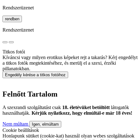
Rendszerüzenet
rendben
Rendszerüzenet
Titkos fotói
Kíváncsi vagy milyen erotikus képeket rejt a takarás? Kérj engedélyt
a titkos fotók megtekintéséhez, és merülj el a szexi, érzéki
pillanatokban.
Engedély kérése a titkos fotóihoz
Felnőtt Tartalom
A szexrandi szolgáltatást csak
18. életévüket betöltött
látogatók
használhatják.
Kérjük nyilatkozz, hogy elmúltál-e már 18 éves!
Nem múltam
Igen, elmúltam
Cookie beállítások
Honlapunk sütiket (cookie-kat) használ olyan webes szolgáltatások