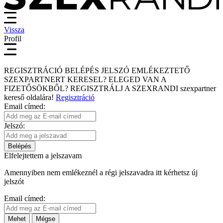
Vissza
Profil
REGISZTRÁCIÓ
BELÉPÉS
JELSZÓ EMLÉKEZTETŐ
SZEXPARTNERT KERESEL?
ELEGED VAN A
FIZETŐSÖKBŐL?
REGISZTRÁLJ A SZEXRANDI
szexpartner
kereső
oldalára!
Regisztráció
Email címed:
Jelszó:
Belépés
Elfelejtettem a jelszavam
Amennyiben nem emlékeznél a régi jelszavadra itt kérhetsz új
jelszót
Email címed:
Mehet
Mégse