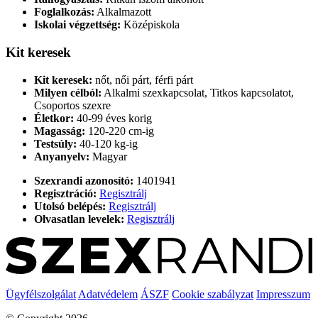
Foglalkozás:
Alkalmazott
Iskolai végzettség:
Középiskola
Kit keresek
Kit keresek:
nőt, női párt, férfi párt
Milyen célból:
Alkalmi szexkapcsolat, Titkos kapcsolatot,
Csoportos szexre
Életkor:
40-99 éves korig
Magasság:
120-220 cm-ig
Testsúly:
40-120 kg-ig
Anyanyelv:
Magyar
Szexrandi azonosító:
1401941
Regisztráció:
Regisztrálj
Utolsó belépés:
Regisztrálj
Olvasatlan levelek:
Regisztrálj
Ügyfélszolgálat
Adatvédelem
ÁSZF
Cookie szabályzat
Impresszum