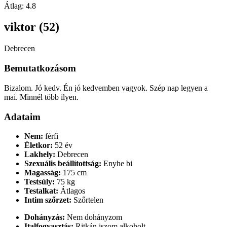
Átlag:
4.8
viktor (52)
Debrecen
Bemutatkozásom
Bizalom. Jó kedv. Én jó kedvemben vagyok. Szép nap legyen a
mai. Minnél több ilyen.
Adataim
Nem:
férfi
Életkor:
52 év
Lakhely:
Debrecen
Szexuális beállítottság:
Enyhe bi
Magasság:
175 cm
Testsúly:
75 kg
Testalkat:
Átlagos
Intim szőrzet:
Szőrtelen
Dohányzás:
Nem dohányzom
Italfogyasztás:
Ritkán iszom alkoholt