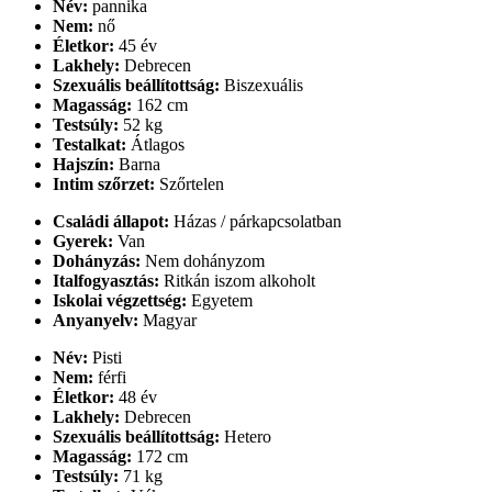
Név:
pannika
Nem:
nő
Életkor:
45 év
Lakhely:
Debrecen
Szexuális beállítottság:
Biszexuális
Magasság:
162 cm
Testsúly:
52 kg
Testalkat:
Átlagos
Hajszín:
Barna
Intim szőrzet:
Szőrtelen
Családi állapot:
Házas / párkapcsolatban
Gyerek:
Van
Dohányzás:
Nem dohányzom
Italfogyasztás:
Ritkán iszom alkoholt
Iskolai végzettség:
Egyetem
Anyanyelv:
Magyar
Név:
Pisti
Nem:
férfi
Életkor:
48 év
Lakhely:
Debrecen
Szexuális beállítottság:
Hetero
Magasság:
172 cm
Testsúly:
71 kg