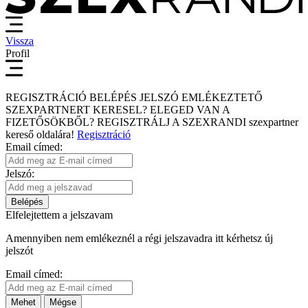
Vissza
Profil
REGISZTRÁCIÓ
BELÉPÉS
JELSZÓ EMLÉKEZTETŐ
SZEXPARTNERT KERESEL?
ELEGED VAN A
FIZETŐSÖKBŐL?
REGISZTRÁLJ A SZEXRANDI
szexpartner
kereső
oldalára!
Regisztráció
Email címed:
Jelszó:
Belépés
Elfelejtettem a jelszavam
Amennyiben nem emlékeznél a régi jelszavadra itt kérhetsz új
jelszót
Email címed:
Mehet
Mégse