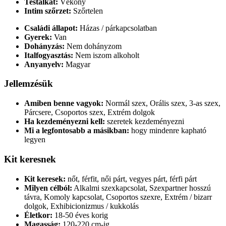
Testalkat:
Vékony
Intim szőrzet:
Szőrtelen
Családi állapot:
Házas / párkapcsolatban
Gyerek:
Van
Dohányzás:
Nem dohányzom
Italfogyasztás:
Nem iszom alkoholt
Anyanyelv:
Magyar
Jellemzésük
Amiben benne vagyok:
Normál szex, Orális szex, 3-as szex,
Párcsere, Csoportos szex, Extrém dolgok
Ha kezdeményezni kell:
szeretek kezdeményezni
Mi a legfontosabb a másikban:
hogy mindenre kapható
legyen
Kit keresnek
Kit keresek:
nőt, férfit, női párt, vegyes párt, férfi párt
Milyen célból:
Alkalmi szexkapcsolat, Szexpartner hosszú
távra, Komoly kapcsolat, Csoportos szexre, Extrém / bizarr
dolgok, Exhibicionizmus / kukkolás
Életkor:
18-50 éves korig
Magasság:
120-220 cm-ig