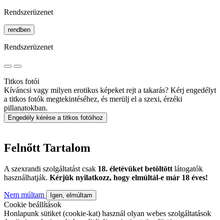
Rendszerüzenet
rendben
Rendszerüzenet
Titkos fotói
Kíváncsi vagy milyen erotikus képeket rejt a takarás? Kérj engedélyt
a titkos fotók megtekintéséhez, és merülj el a szexi, érzéki
pillanatokban.
Engedély kérése a titkos fotóihoz
Felnőtt Tartalom
A szexrandi szolgáltatást csak
18. életévüket betöltött
látogatók
használhatják.
Kérjük nyilatkozz, hogy elmúltál-e már 18 éves!
Nem múltam
Igen, elmúltam
Cookie beállítások
Honlapunk sütiket (cookie-kat) használ olyan webes szolgáltatások