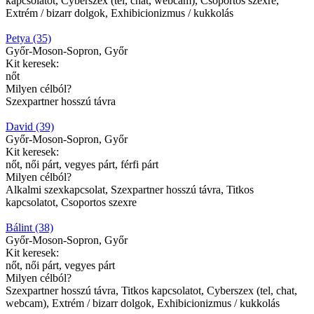
kapcsolatot, Cyberszex (tel, chat, webcam), Csoportos szexre,
Extrém / bizarr dolgok, Exhibicionizmus / kukkolás
Petya (35)
Győr-Moson-Sopron, Győr
Kit keresek:
nőt
Milyen célból?
Szexpartner hosszú távra
David (39)
Győr-Moson-Sopron, Győr
Kit keresek:
nőt, női párt, vegyes párt, férfi párt
Milyen célból?
Alkalmi szexkapcsolat, Szexpartner hosszú távra, Titkos
kapcsolatot, Csoportos szexre
Bálint (38)
Győr-Moson-Sopron, Győr
Kit keresek:
nőt, női párt, vegyes párt
Milyen célból?
Szexpartner hosszú távra, Titkos kapcsolatot, Cyberszex (tel, chat,
webcam), Extrém / bizarr dolgok, Exhibicionizmus / kukkolás