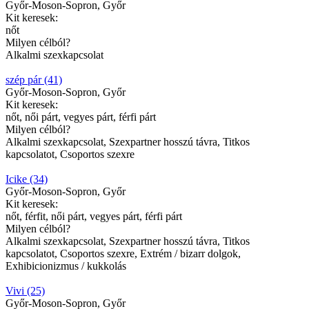
Győr-Moson-Sopron, Győr
Kit keresek:
nőt
Milyen célból?
Alkalmi szexkapcsolat
szép pár (41)
Győr-Moson-Sopron, Győr
Kit keresek:
nőt, női párt, vegyes párt, férfi párt
Milyen célból?
Alkalmi szexkapcsolat, Szexpartner hosszú távra, Titkos
kapcsolatot, Csoportos szexre
Icike (34)
Győr-Moson-Sopron, Győr
Kit keresek:
nőt, férfit, női párt, vegyes párt, férfi párt
Milyen célból?
Alkalmi szexkapcsolat, Szexpartner hosszú távra, Titkos
kapcsolatot, Csoportos szexre, Extrém / bizarr dolgok,
Exhibicionizmus / kukkolás
Vivi (25)
Győr-Moson-Sopron, Győr