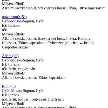
Milyen célból?
Alkalmi szexkapcsolat, Szexpartner hosszú távra, Titkos kapcsolatot
universum0 (51)
Győr-Moson-Sopron, Győr
Kit keresek:
nőt
Milyen célból?
Alkalmi szexkapcsolat, Szexpartner hosszú távra, Komoly
kapcsolat, Titkos kapcsolatot, Cyberszex (tel, chat, webcam),
Csoportos szexre
Ádám (29)
Győr-Moson-Sopron, Győr
Kit keresek:
nőt, férfit, vegyes párt
Milyen célból?
Alkalmi szexkapcsolat, Titkos kapcsolatot
Rini (45)
Győr-Moson-Sopron, Győr
Kit keresek:
nőt, férfit, női párt, vegyes párt, férfi párt
Milyen célból?
Alkalmi szexkapcsolat, Szexpartner hosszú távra