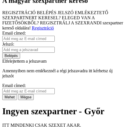
A magyar szexpartner kereső
REGISZTRÁCIÓ
BELÉPÉS
JELSZÓ EMLÉKEZTETŐ
SZEXPARTNERT KERESEL?
ELEGED VAN A
FIZETŐSÖKBŐL?
REGISZTRÁLJ A SZEXRANDI
szexpartner
kereső
oldalára!
Regisztráció
Email címed:
Jelszó:
Belépés
Elfelejtettem a jelszavam
Amennyiben nem emlékeznél a régi jelszavadra itt kérhetsz új
jelszót
Email címed:
Mehet
Mégse
Ingyen szexpartner - Győr
ITT MINDENKI CSAK SZEXET AKAR.