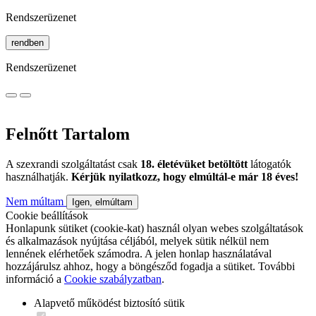
Rendszerüzenet
rendben
Rendszerüzenet
Felnőtt Tartalom
A szexrandi szolgáltatást csak
18. életévüket betöltött
látogatók
használhatják.
Kérjük nyilatkozz, hogy elmúltál-e már 18 éves!
Nem múltam
Igen, elmúltam
Cookie beállítások
Honlapunk sütiket (cookie-kat) használ olyan webes szolgáltatások
és alkalmazások nyújtása céljából, melyek sütik nélkül nem
lennének elérhetőek számodra. A jelen honlap használatával
hozzájárulsz ahhoz, hogy a böngésződ fogadja a sütiket. További
információ a
Cookie szabályzatban
.
Alapvető működést biztosító sütik