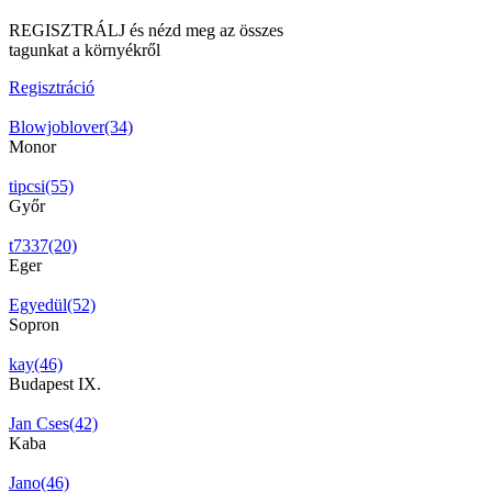
REGISZTRÁLJ és nézd meg az összes
tagunkat a környékről
Regisztráció
Blowjoblover(34)
Monor
tipcsi(55)
Győr
t7337(20)
Eger
Egyedül(52)
Sopron
kay(46)
Budapest IX.
Jan Cses(42)
Kaba
Jano(46)