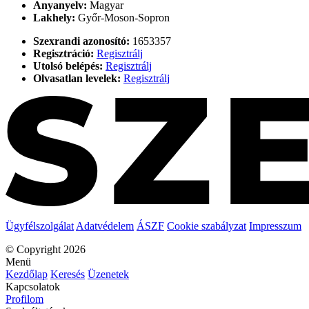
Anyanyelv:
Magyar
Lakhely:
Győr-Moson-Sopron
Szexrandi azonosító:
1653357
Regisztráció:
Regisztrálj
Utolsó belépés:
Regisztrálj
Olvasatlan levelek:
Regisztrálj
Ügyfélszolgálat
Adatvédelem
ÁSZF
Cookie szabályzat
Impresszum
© Copyright 2026
Menü
Kezdőlap
Keresés
Üzenetek
Kapcsolatok
Profilom