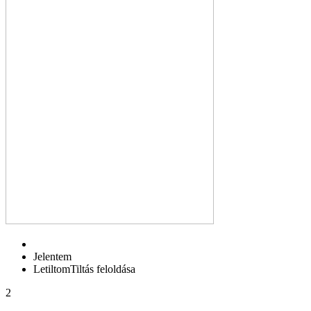
Jelentem
Letiltom
Tiltás feloldása
2