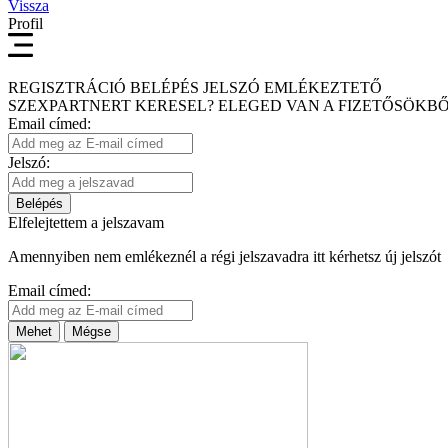
Vissza
Profil
REGISZTRÁCIÓ
BELÉPÉS
JELSZÓ EMLÉKEZTETŐ
SZEXPARTNERT KERESEL?
ELEGED VAN A FIZETŐSÖKBŐ
Email címed:
Jelszó:
Belépés
Elfelejtettem a jelszavam
Amennyiben nem emlékeznél a régi jelszavadra itt kérhetsz új jelszót
Email címed:
Mehet
Mégse