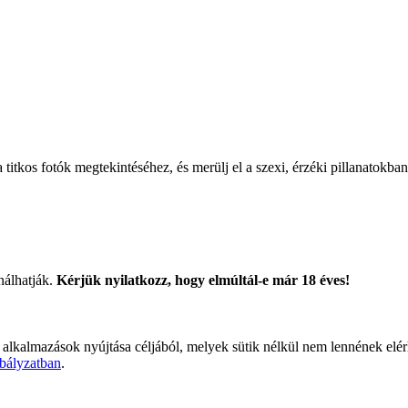
titkos fotók megtekintéséhez, és merülj el a szexi, érzéki pillanatokban
nálhatják.
Kérjük nyilatkozz, hogy elmúltál-e már 18 éves!
 alkalmazások nyújtása céljából, melyek sütik nélkül nem lennének elé
bályzatban
.