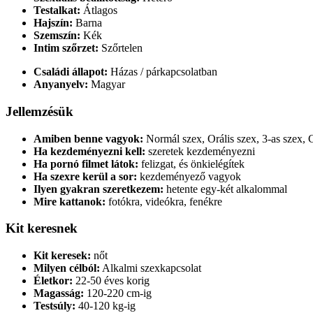
Testalkat:
Átlagos
Hajszín:
Barna
Szemszín:
Kék
Intim szőrzet:
Szőrtelen
Családi állapot:
Házas / párkapcsolatban
Anyanyelv:
Magyar
Jellemzésük
Amiben benne vagyok:
Normál szex, Orális szex, 3-as szex, 
Ha kezdeményezni kell:
szeretek kezdeményezni
Ha pornó filmet látok:
felizgat, és önkielégítek
Ha szexre kerül a sor:
kezdeményező vagyok
Ilyen gyakran szeretkezem:
hetente egy-két alkalommal
Mire kattanok:
fotókra, videókra, fenékre
Kit keresnek
Kit keresek:
nőt
Milyen célból:
Alkalmi szexkapcsolat
Életkor:
22-50 éves korig
Magasság:
120-220 cm-ig
Testsúly:
40-120 kg-ig