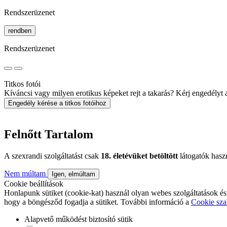
Rendszerüzenet
rendben
Rendszerüzenet
Titkos fotói
Kíváncsi vagy milyen erotikus képeket rejt a takarás? Kérj engedélyt a 
Engedély kérése a titkos fotóihoz
Felnőtt Tartalom
A szexrandi szolgáltatást csak
18. életévüket betöltött
látogatók hasz
Nem múltam
Igen, elmúltam
Cookie beállítások
Honlapunk sütiket (cookie-kat) használ olyan webes szolgáltatások és
hogy a böngésződ fogadja a sütiket. További információ a
Cookie sza
Alapvető működést biztosító sütik