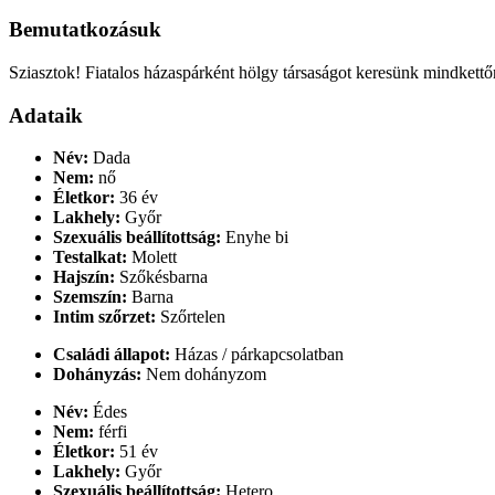
Bemutatkozásuk
Sziasztok! Fiatalos házaspárként hölgy társaságot keresünk mindkett
Adataik
Név:
Dada
Nem:
nő
Életkor:
36 év
Lakhely:
Győr
Szexuális beállítottság:
Enyhe bi
Testalkat:
Molett
Hajszín:
Szőkésbarna
Szemszín:
Barna
Intim szőrzet:
Szőrtelen
Családi állapot:
Házas / párkapcsolatban
Dohányzás:
Nem dohányzom
Név:
Édes
Nem:
férfi
Életkor:
51 év
Lakhely:
Győr
Szexuális beállítottság:
Hetero