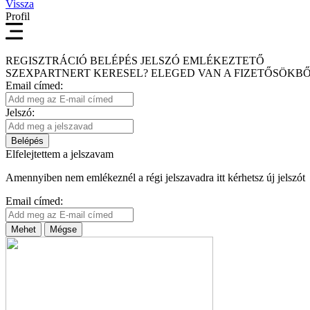
Vissza
Profil
REGISZTRÁCIÓ
BELÉPÉS
JELSZÓ EMLÉKEZTETŐ
SZEXPARTNERT KERESEL?
ELEGED VAN A FIZETŐSÖKBŐ
Email címed:
Jelszó:
Belépés
Elfelejtettem a jelszavam
Amennyiben nem emlékeznél a régi jelszavadra itt kérhetsz új jelszót
Email címed:
Mehet
Mégse