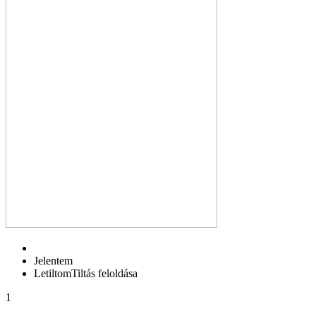
Jelentem
Letiltom
Tiltás feloldása
1