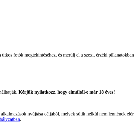
titkos fotók megtekintéséhez, és merülj el a szexi, érzéki pillanatokban
nálhatják.
Kérjük nyilatkozz, hogy elmúltál-e már 18 éves!
 alkalmazások nyújtása céljából, melyek sütik nélkül nem lennének elé
bályzatban
.