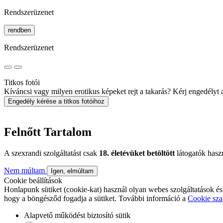
Rendszerüzenet
rendben
Rendszerüzenet
Titkos fotói
Kíváncsi vagy milyen erotikus képeket rejt a takarás? Kérj engedélyt a 
Engedély kérése a titkos fotóihoz
Felnőtt Tartalom
A szexrandi szolgáltatást csak
18. életévüket betöltött
látogatók hasz
Nem múltam
Igen, elmúltam
Cookie beállítások
Honlapunk sütiket (cookie-kat) használ olyan webes szolgáltatások és
hogy a böngésződ fogadja a sütiket. További információ a
Cookie sza
Alapvető működést biztosító sütik