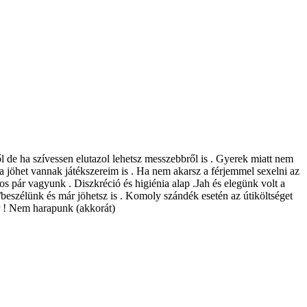
 de ha szívessen elutazol lehetsz messzebbről is . Gyerek miatt nem
a jöhet vannak játékszereim is . Ha nem akarsz a férjemmel sexelni az
pár vagyunk . Diszkréció és higiénia alap .Jah és elegünk volt a
beszélünk és már jöhetsz is . Komoly szándék esetén az útiköltséget
ár ! Nem harapunk (akkorát)