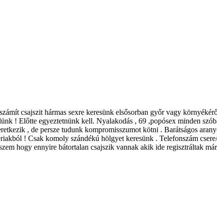
zámít csajszit hármas sexre keresünk elsősorban győr vagy környékéről
elünk ! Előtte egyeztetnünk kell. Nyalakodás , 69 ,popósex minden szób
tkezik , de persze tudunk kompromisszumot kötni . Barátságos aranyos 
 fériakból ! Csak komoly szándékú hölgyet keresünk . Telefonszám csere/
szem hogy ennyire bátortalan csajszik vannak akik ide regisztráltak m