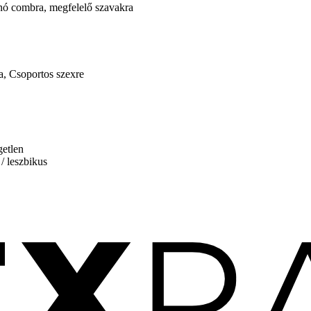
lanó combra, megfelelő szavakra
a, Csoportos szexre
getlen
/ leszbikus