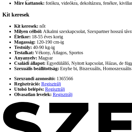
Mire kattanok:
fotókra, videókra, dekoltázsra, fenékre, kivil
Kit keresek
Kit keresek:
nőt
Milyen célból:
Alkalmi szexkapcsolat, Szexpartner hosszú távr
Életkor:
18-55 éves korig
Magasság:
120-190 cm-ig
Testsúly:
40-90 kg-ig
Testalkat:
Vékony, Átlagos, Sportos
Anyanyelv:
Magyar
Családi állapot:
Egyedülálló, Nyitott kapcsolat, Házas, de füg
Szexuális beállítottság:
Enyhe bi, Biszexuális, Homoszexuális 
Szexrandi azonosító:
1365566
Regisztráció:
Regisztrálj
Utolsó belépés:
Regisztrálj
Olvasatlan levelek:
Regisztrálj