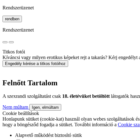
Rendszerüzenet
rendben
Rendszerüzenet
Titkos fotói
Kíváncsi vagy milyen erotikus képeket rejt a takarás? Kérj engedélyt a 
Engedély kérése a titkos fotóihoz
Felnőtt Tartalom
A szexrandi szolgáltatást csak
18. életévüket betöltött
látogatók hasz
Nem múltam
Igen, elmúltam
Cookie beállítások
Honlapunk sütiket (cookie-kat) használ olyan webes szolgáltatások és
hogy a böngésződ fogadja a sütiket. További információ a
Cookie sza
Alapvető működést biztosító sütik