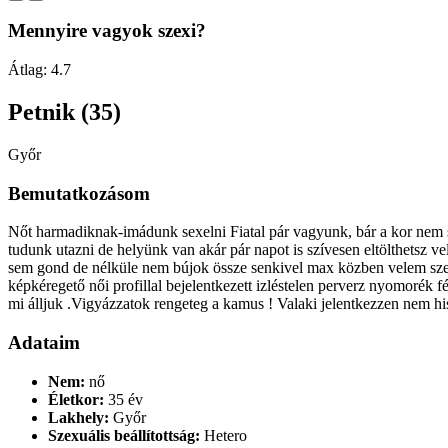
Mennyire vagyok szexi?
Átlag:
4.7
Petnik (35)
Győr
Bemutatkozásom
Nőt harmadiknak-imádunk sexelni Fiatal pár vagyunk, bár a kor nem s
tudunk utazni de helyünk van akár pár napot is szívesen eltölthetsz v
sem gond de nélküle nem bújok össze senkivel max közben velem szere
képkéregető női profillal bejelentkezett izléstelen perverz nyomorék
mi álljuk .Vigyázzatok rengeteg a kamus ! Valaki jelentkezzen nem hi
Adataim
Nem:
nő
Életkor:
35 év
Lakhely:
Győr
Szexuális beállítottság:
Hetero