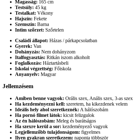
Magasság:
165 cm
Testsúly:
45 kg
Testalkat:
Vékony
Hajszín:
Fekete
Szemszín:
Barna
Intim szőrzet:
Szőrtelen
Családi állapot:
Házas / párkapcsolatban
Gyerek:
Van
Dohányzás:
Nem dohányzom
Italfogyasztás:
Ritkán iszom alkoholt
Foglalkozás:
Háztartásbeli
Iskolai végzettség:
Főiskola
Anyanyelv:
Magyar
Jellemzésem
Amiben benne vagyok:
Orális szex, Anális szex, 3-as szex
Ha kezdeményezni kell:
szeretem, ha kikezdenek velem
Ideális hely ahol szeretkeznék:
A hálószobám
Ha pornó filmet látok:
kicsit felizgulok
Az én hálószobám:
Meleg és barátságos
Ha szexre kerül a sor:
kezdeményező vagyok
Legjellemzőbb tulajdonságom:
figyelmes
Ilyen gyakran szeretkezem:
naponta többször