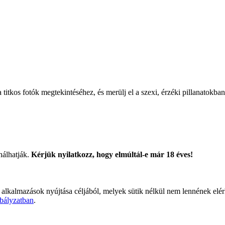
titkos fotók megtekintéséhez, és merülj el a szexi, érzéki pillanatokban
nálhatják.
Kérjük nyilatkozz, hogy elmúltál-e már 18 éves!
 alkalmazások nyújtása céljából, melyek sütik nélkül nem lennének elé
bályzatban
.