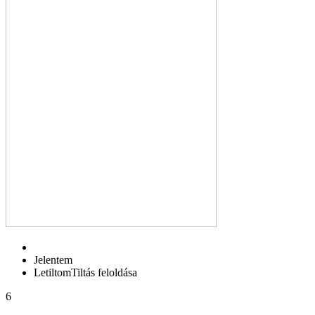
Jelentem
Letiltom
Tiltás feloldása
6