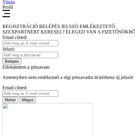
Vissza
Profil
REGISZTRÁCIÓ
BELÉPÉS
JELSZÓ EMLÉKEZTETŐ
SZEXPARTNERT KERESEL?
ELEGED VAN A FIZETŐSÖKBŐ
Email címed:
Jelszó:
Belépés
Elfelejtettem a jelszavam
Amennyiben nem emlékeznél a régi jelszavadra itt kérhetsz új jelszót
Email címed:
Mehet
Mégse