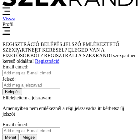
Vissza
Profil
REGISZTRÁCIÓ
BELÉPÉS
JELSZÓ EMLÉKEZTETŐ
SZEXPARTNERT KERESEL?
ELEGED VAN A
FIZETŐSÖKBŐL?
REGISZTRÁLJ A SZEXRANDI
szexpartner
kereső
oldalára!
Regisztráció
Email címed:
Jelszó:
Belépés
Elfelejtettem a jelszavam
Amennyiben nem emlékeznél a régi jelszavadra itt kérhetsz új
jelszót
Email címed:
Mehet
Mégse