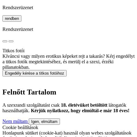
Rendszerüzenet
rendben
Rendszerüzenet
Titkos fotói
Kíváncsi vagy milyen erotikus képeket rejt a takarás? Kérj engedélyt
a titkos fotók megtekintéséhez, és merülj el a szexi, érzéki
pillanatokban.
Engedély kérése a titkos fotóihoz
Felnőtt Tartalom
A szexrandi szolgáltatást csak
18. életévüket betöltött
látogatók
használhatják.
Kérjük nyilatkozz, hogy elmúltál-e már 18 éves!
Nem múltam
Igen, elmúltam
Cookie beállítások
Honlapunk sütiket (cookie-kat) használ olyan webes szolgáltatások