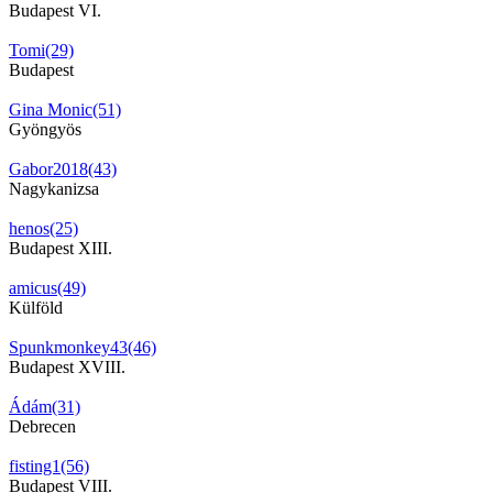
Budapest VI.
Tomi(29)
Budapest
Gina Monic(51)
Gyöngyös
Gabor2018(43)
Nagykanizsa
henos(25)
Budapest XIII.
amicus(49)
Külföld
Spunkmonkey43(46)
Budapest XVIII.
Ádám(31)
Debrecen
fisting1(56)
Budapest VIII.