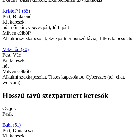
Kristóf71 (55)
Pest, Budajenő
Kit keresek:
nőt, női párt, vegyes párt, férfi párt
Milyen célból?
Alkalmi szexkapcsolat, Szexpartner hosszú távra, Titkos kapcsolatot
M3zelőd (30)
Pest, Vác
Kit keresek:
nőt
Milyen célból?
Alkalmi szexkapcsolat, Titkos kapcsolatot, Cyberszex (tel, chat,
webcam)
Hosszú távú szexpartnert keresők
Csajok
Pasik
Babi (51)
Pest, Dunakeszi
Kit keresek: