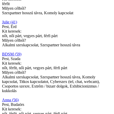
férfit
Milyen célból?
Szexpartner hosszú távra, Komoly kapcsolat
Julie (41)
Pest, Érd
Kit keresek:
nőt, női párt, vegyes párt, férfi párt
Milyen célból?
Alkalmi szexkapcsolat, Szexpartner hosszú távra
BDSM (59)
Pest, Szada
Kit keresek:
nőt, férfit, női párt, vegyes párt, férfi párt
Milyen célból?
Alkalmi szexkapcsolat, Szexpartner hosszú távra, Komoly
kapcsolat, Titkos kapcsolatot, Cyberszex (tel, chat, webcam),
Csoportos szexre, Extrém / bizarr dolgok, Exhibicionizmus /
kukkolás
Anna (56)
Pest, Budaörs
Kit keresek:
nőt, férfit, női párt, vegyes párt, férfi párt