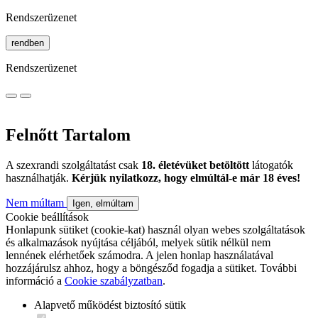
Rendszerüzenet
rendben
Rendszerüzenet
Felnőtt Tartalom
A szexrandi szolgáltatást csak
18. életévüket betöltött
látogatók
használhatják.
Kérjük nyilatkozz, hogy elmúltál-e már 18 éves!
Nem múltam
Igen, elmúltam
Cookie beállítások
Honlapunk sütiket (cookie-kat) használ olyan webes szolgáltatások
és alkalmazások nyújtása céljából, melyek sütik nélkül nem
lennének elérhetőek számodra. A jelen honlap használatával
hozzájárulsz ahhoz, hogy a böngésződ fogadja a sütiket. További
információ a
Cookie szabályzatban
.
Alapvető működést biztosító sütik