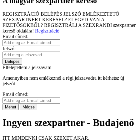
A magyar szexpartner kereső
REGISZTRÁCIÓ
BELÉPÉS
JELSZÓ EMLÉKEZTETŐ
SZEXPARTNERT KERESEL?
ELEGED VAN A
FIZETŐSÖKBŐL?
REGISZTRÁLJ A SZEXRANDI
szexpartner
kereső
oldalára!
Regisztráció
Email címed:
Jelszó:
Belépés
Elfelejtettem a jelszavam
Amennyiben nem emlékeznél a régi jelszavadra itt kérhetsz új
jelszót
Email címed:
Mehet
Mégse
Ingyen szexpartner - Budajenő
ITT MINDENKI CSAK SZEXET AKAR.