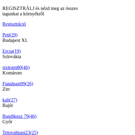
REGISZTRÁLJ és nézd meg az összes
tagunkat a környékről
Regisztráció
Peti(29)
Budapest XI.
Ercsa(19)
Szlovákia
sixteam80(46)
Komárom
Fiatalpasi99(26)
Zirc
kali(27)
Bajót
Bandikusz 79(46)
Győr
Tetovaltpasi23(25)