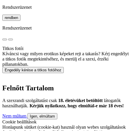
Rendszerüzenet
rendben
Rendszerüzenet
Titkos fotói
Kíváncsi vagy milyen erotikus képeket rejt a takarás? Kérj engedélyt
a titkos fotók megtekintéséhez, és merülj el a szexi, érzéki
pillanatokban.
Engedély kérése a titkos fotóihoz
Felnőtt Tartalom
A szexrandi szolgáltatást csak
18. életévüket betöltött
látogatók
használhatják.
Kérjük nyilatkozz, hogy elmúltál-e már 18 éves!
Nem múltam
Igen, elmúltam
Cookie beállítások
Honlapunk sütiket (cookie-kat) használ olyan webes szolgáltatások