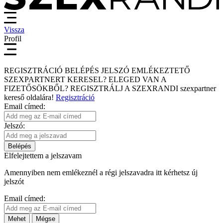
Vissza
Profil
REGISZTRÁCIÓ
BELÉPÉS
JELSZÓ EMLÉKEZTETŐ
SZEXPARTNERT KERESEL?
ELEGED VAN A
FIZETŐSÖKBŐL?
REGISZTRÁLJ A SZEXRANDI
szexpartner
kereső
oldalára!
Regisztráció
Email címed:
Jelszó:
Belépés
Elfelejtettem a jelszavam
Amennyiben nem emlékeznél a régi jelszavadra itt kérhetsz új
jelszót
Email címed:
Mehet
Mégse