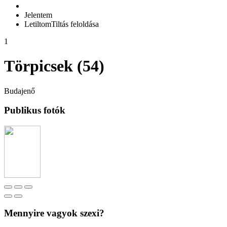
Jelentem
Letiltom
Tiltás feloldása
1
Törpicsek (54)
Budajenő
Publikus fotók
Mennyire vagyok szexi?