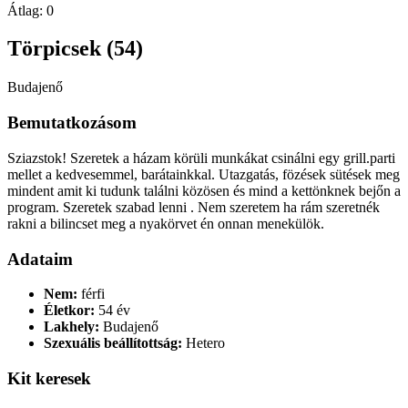
Átlag:
0
Törpicsek (54)
Budajenő
Bemutatkozásom
Sziazstok! Szeretek a házam körüli munkákat csinálni egy grill.parti
mellet a kedvesemmel, barátainkkal. Utazgatás, fözések sütések meg
mindent amit ki tudunk találni közösen és mind a kettönknek bejőn a
program. Szeretek szabad lenni . Nem szeretem ha rám szeretnék
rakni a bilincset meg a nyakörvet én onnan menekülök.
Adataim
Nem:
férfi
Életkor:
54 év
Lakhely:
Budajenő
Szexuális beállítottság:
Hetero
Kit keresek