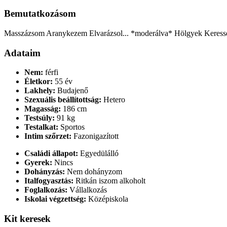
Bemutatkozásom
Masszázsom Aranykezem Elvarázsol... *moderálva* Hölgyek Keress
Adataim
Nem:
férfi
Életkor:
55 év
Lakhely:
Budajenő
Szexuális beállítottság:
Hetero
Magasság:
186 cm
Testsúly:
91 kg
Testalkat:
Sportos
Intim szőrzet:
Fazonigazított
Családi állapot:
Egyedülálló
Gyerek:
Nincs
Dohányzás:
Nem dohányzom
Italfogyasztás:
Ritkán iszom alkoholt
Foglalkozás:
Vállalkozás
Iskolai végzettség:
Középiskola
Kit keresek