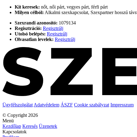
Kit keresek:
nőt, női párt, vegyes párt, férfi párt
Milyen célból:
Alkalmi szexkapcsolat, Szexpartner hosszú távra
Szexrandi azonosító:
1079134
Regisztráció:
Regisztrálj
Utolsó belépés:
Regisztrálj
Olvasatlan levelek:
Regisztrálj
Ügyfélszolgálat
Adatvédelem
ÁSZF
Cookie szabályzat
Impresszum
© Copyright 2026
Menü
Kezdőlap
Keresés
Üzenetek
Kapcsolatok