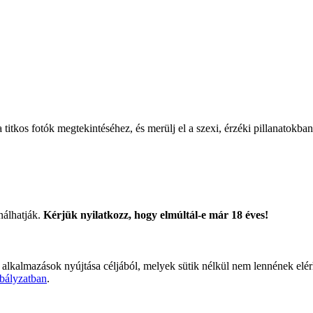
titkos fotók megtekintéséhez, és merülj el a szexi, érzéki pillanatokban
nálhatják.
Kérjük nyilatkozz, hogy elmúltál-e már 18 éves!
 alkalmazások nyújtása céljából, melyek sütik nélkül nem lennének elé
bályzatban
.