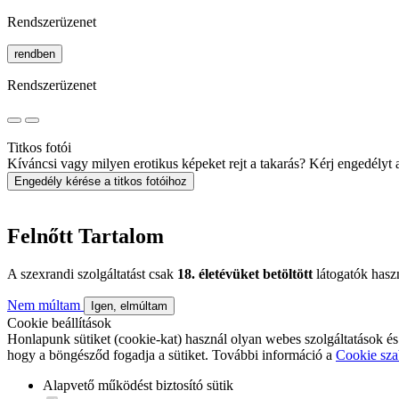
Rendszerüzenet
rendben
Rendszerüzenet
Titkos fotói
Kíváncsi vagy milyen erotikus képeket rejt a takarás? Kérj engedélyt a 
Engedély kérése a titkos fotóihoz
Felnőtt Tartalom
A szexrandi szolgáltatást csak
18. életévüket betöltött
látogatók hasz
Nem múltam
Igen, elmúltam
Cookie beállítások
Honlapunk sütiket (cookie-kat) használ olyan webes szolgáltatások és
hogy a böngésződ fogadja a sütiket. További információ a
Cookie sza
Alapvető működést biztosító sütik