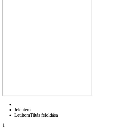
Jelentem
Letiltom
Tiltás feloldása
1