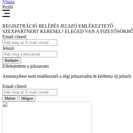
Vissza
Profil
REGISZTRÁCIÓ
BELÉPÉS
JELSZÓ EMLÉKEZTETŐ
SZEXPARTNERT KERESEL?
ELEGED VAN A FIZETŐSÖKBŐ
Email címed:
Jelszó:
Belépés
Elfelejtettem a jelszavam
Amennyiben nem emlékeznél a régi jelszavadra itt kérhetsz új jelszót
Email címed:
Mehet
Mégse