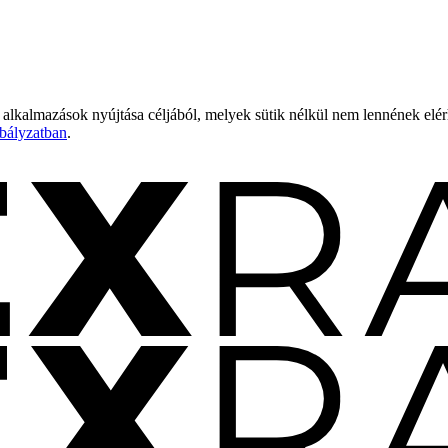
 alkalmazások nyújtása céljából, melyek sütik nélkül nem lennének elé
bályzatban
.