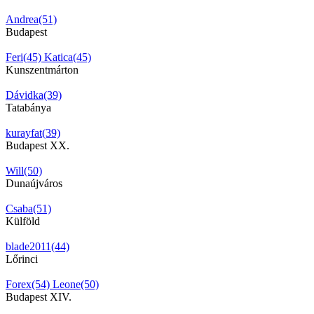
Andrea(51)
Budapest
Feri(45)
Katica(45)
Kunszentmárton
Dávidka(39)
Tatabánya
kurayfat(39)
Budapest XX.
Will(50)
Dunaújváros
Csaba(51)
Külföld
blade2011(44)
Lőrinci
Forex(54)
Leone(50)
Budapest XIV.