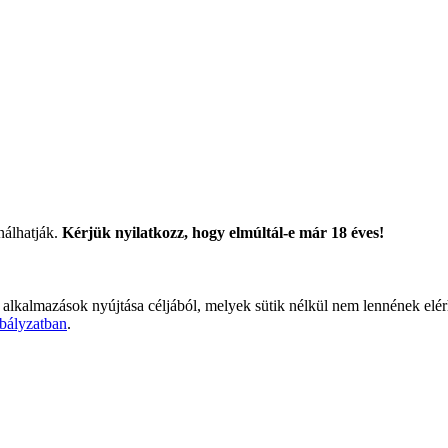
nálhatják.
Kérjük nyilatkozz, hogy elmúltál-e már 18 éves!
 alkalmazások nyújtása céljából, melyek sütik nélkül nem lennének elé
bályzatban
.