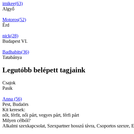
imikee(63)
Algyő
Motoros(52)
Érd
nick(28)
Budapest VI.
Badhabits(36)
Tatabánya
Legutóbb belépett tagjaink
Csajok
Pasik
Anna (56)
Pest, Budaörs
Kit keresek:
nőt, férfit, női párt, vegyes párt, férfi párt
Milyen célból?
Alkalmi szexkapcsolat, Szexpartner hosszú távra, Csoportos szexre, 