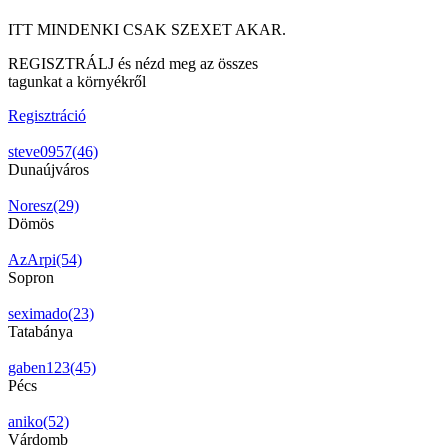
ITT MINDENKI CSAK SZEXET AKAR.
REGISZTRÁLJ és nézd meg az összes
tagunkat a környékről
Regisztráció
steve0957(46)
Dunaújváros
Noresz(29)
Dömös
AzArpi(54)
Sopron
seximado(23)
Tatabánya
gaben123(45)
Pécs
aniko(52)
Várdomb