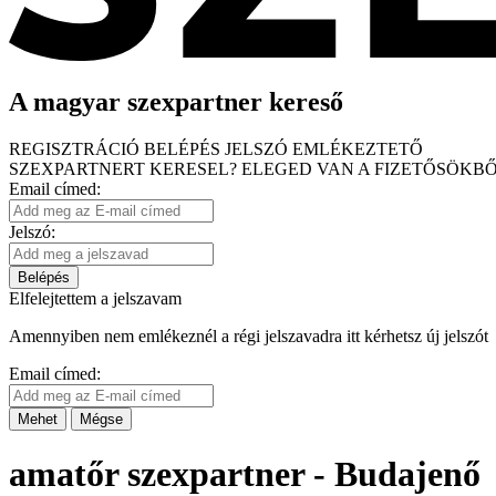
A magyar szexpartner kereső
REGISZTRÁCIÓ
BELÉPÉS
JELSZÓ EMLÉKEZTETŐ
SZEXPARTNERT KERESEL?
ELEGED VAN A FIZETŐSÖKBŐ
Email címed:
Jelszó:
Belépés
Elfelejtettem a jelszavam
Amennyiben nem emlékeznél a régi jelszavadra itt kérhetsz új jelszót
Email címed:
Mehet
Mégse
amatőr szexpartner - Budajenő