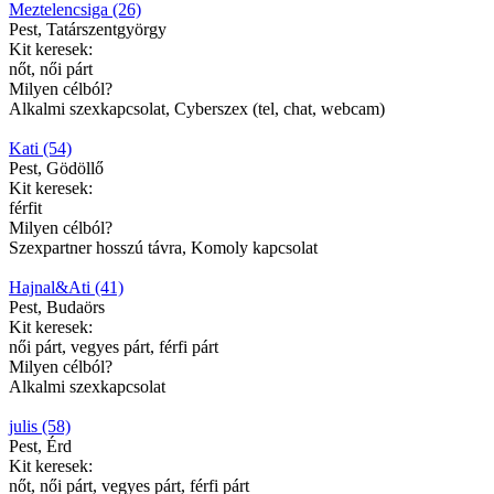
Meztelencsiga (26)
Pest, Tatárszentgyörgy
Kit keresek:
nőt, női párt
Milyen célból?
Alkalmi szexkapcsolat, Cyberszex (tel, chat, webcam)
Kati (54)
Pest, Gödöllő
Kit keresek:
férfit
Milyen célból?
Szexpartner hosszú távra, Komoly kapcsolat
Hajnal&Ati (41)
Pest, Budaörs
Kit keresek:
női párt, vegyes párt, férfi párt
Milyen célból?
Alkalmi szexkapcsolat
julis (58)
Pest, Érd
Kit keresek:
nőt, női párt, vegyes párt, férfi párt