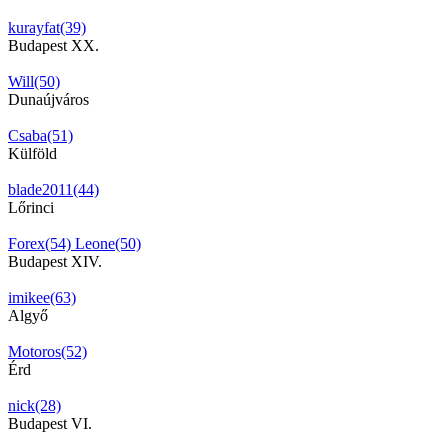
kurayfat(39)
Budapest XX.
Will(50)
Dunaújváros
Csaba(51)
Külföld
blade2011(44)
Lőrinci
Forex(54)
Leone(50)
Budapest XIV.
imikee(63)
Algyő
Motoros(52)
Érd
nick(28)
Budapest VI.