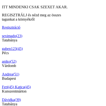
ITT MINDENKI CSAK SZEXET AKAR.
REGISZTRÁLJ és nézd meg az összes
tagunkat a környékről
Regisztráció
seximado(23)
Tatabánya
gaben123(45)
Pécs
aniko(52)
Várdomb
Andrea(51)
Budapest
Feri(45)
Katica(45)
Kunszentmárton
Dávidka(39)
Tatabánya