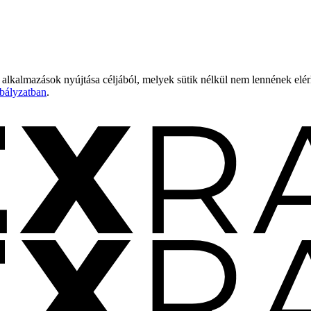
 alkalmazások nyújtása céljából, melyek sütik nélkül nem lennének elé
bályzatban
.