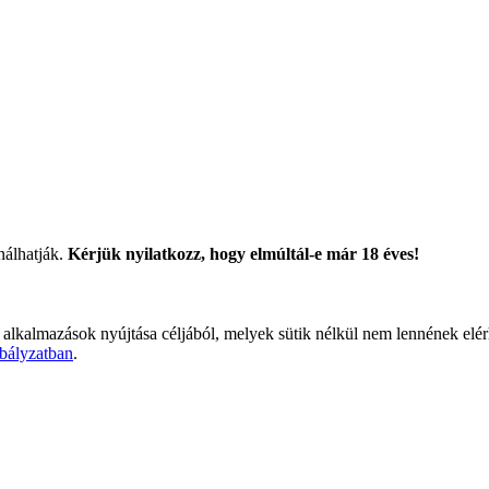
nálhatják.
Kérjük nyilatkozz, hogy elmúltál-e már 18 éves!
 alkalmazások nyújtása céljából, melyek sütik nélkül nem lennének elé
bályzatban
.