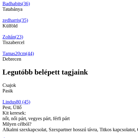
Badhabits(36)
Tatabánya
zedharris(35)
Külföld
Zoltán(23)
Tiszabercel
Tamas20cm(44)
Debrecen
Legutóbb belépett tagjaink
Csajok
Pasik
Lindus80 (45)
Pest, Üllő
Kit keresek:
nőt, női párt, vegyes párt, férfi párt
Milyen célból?
Alkalmi szexkapcsolat, Szexpartner hosszú távra, Titkos kapcsolatot,