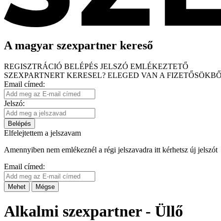
A magyar szexpartner kereső
REGISZTRÁCIÓ
BELÉPÉS
JELSZÓ EMLÉKEZTETŐ
SZEXPARTNERT KERESEL?
ELEGED VAN A FIZETŐSÖKBŐ
Email címed:
Jelszó:
Belépés
Elfelejtettem a jelszavam
Amennyiben nem emlékeznél a régi jelszavadra itt kérhetsz új jelszót
Email címed:
Mehet
Mégse
Alkalmi szexpartner - Üllő