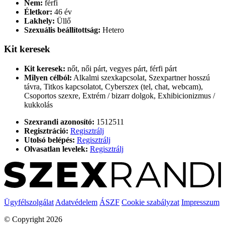
Nem:
férfi
Életkor:
46 év
Lakhely:
Üllő
Szexuális beállítottság:
Hetero
Kit keresek
Kit keresek:
nőt, női párt, vegyes párt, férfi párt
Milyen célból:
Alkalmi szexkapcsolat, Szexpartner hosszú
távra, Titkos kapcsolatot, Cyberszex (tel, chat, webcam),
Csoportos szexre, Extrém / bizarr dolgok, Exhibicionizmus /
kukkolás
Szexrandi azonosító:
1512511
Regisztráció:
Regisztrálj
Utolsó belépés:
Regisztrálj
Olvasatlan levelek:
Regisztrálj
Ügyfélszolgálat
Adatvédelem
ÁSZF
Cookie szabályzat
Impresszum
© Copyright 2026