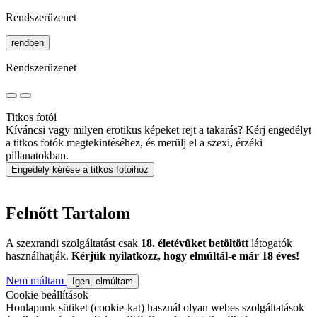
Rendszerüzenet
rendben
Rendszerüzenet
Titkos fotói
Kíváncsi vagy milyen erotikus képeket rejt a takarás? Kérj engedélyt
a titkos fotók megtekintéséhez, és merülj el a szexi, érzéki
pillanatokban.
Engedély kérése a titkos fotóihoz
Felnőtt Tartalom
A szexrandi szolgáltatást csak
18. életévüket betöltött
látogatók
használhatják.
Kérjük nyilatkozz, hogy elmúltál-e már 18 éves!
Nem múltam
Igen, elmúltam
Cookie beállítások
Honlapunk sütiket (cookie-kat) használ olyan webes szolgáltatások