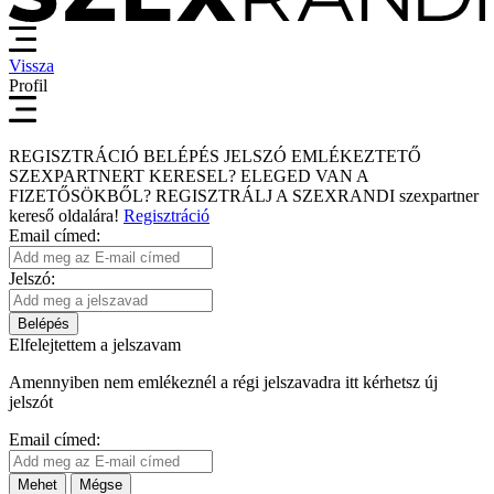
Vissza
Profil
REGISZTRÁCIÓ
BELÉPÉS
JELSZÓ EMLÉKEZTETŐ
SZEXPARTNERT KERESEL?
ELEGED VAN A
FIZETŐSÖKBŐL?
REGISZTRÁLJ A SZEXRANDI
szexpartner
kereső
oldalára!
Regisztráció
Email címed:
Jelszó:
Belépés
Elfelejtettem a jelszavam
Amennyiben nem emlékeznél a régi jelszavadra itt kérhetsz új
jelszót
Email címed:
Mehet
Mégse