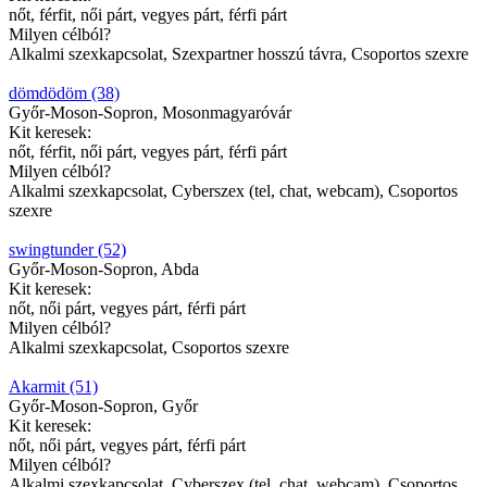
nőt, férfit, női párt, vegyes párt, férfi párt
Milyen célból?
Alkalmi szexkapcsolat, Szexpartner hosszú távra, Csoportos szexre
dömdödöm (38)
Győr-Moson-Sopron, Mosonmagyaróvár
Kit keresek:
nőt, férfit, női párt, vegyes párt, férfi párt
Milyen célból?
Alkalmi szexkapcsolat, Cyberszex (tel, chat, webcam), Csoportos
szexre
swingtunder (52)
Győr-Moson-Sopron, Abda
Kit keresek:
nőt, női párt, vegyes párt, férfi párt
Milyen célból?
Alkalmi szexkapcsolat, Csoportos szexre
Akarmit (51)
Győr-Moson-Sopron, Győr
Kit keresek:
nőt, női párt, vegyes párt, férfi párt
Milyen célból?
Alkalmi szexkapcsolat, Cyberszex (tel, chat, webcam), Csoportos