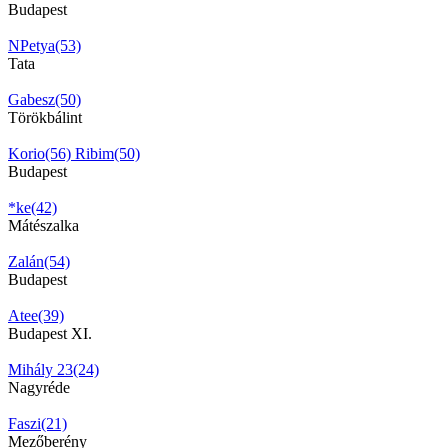
Budapest
NPetya(53)
Tata
Gabesz(50)
Törökbálint
Korio(56)
Ribim(50)
Budapest
*ke(42)
Mátészalka
Zalán(54)
Budapest
Atee(39)
Budapest XI.
Mihály 23(24)
Nagyréde
Faszi(21)
Mezőberény