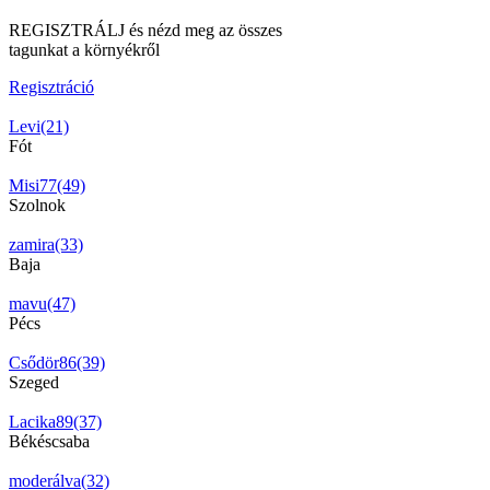
REGISZTRÁLJ és nézd meg az összes
tagunkat a környékről
Regisztráció
Levi(21)
Fót
Misi77(49)
Szolnok
zamira(33)
Baja
mavu(47)
Pécs
Csődör86(39)
Szeged
Lacika89(37)
Békéscsaba
moderálva(32)