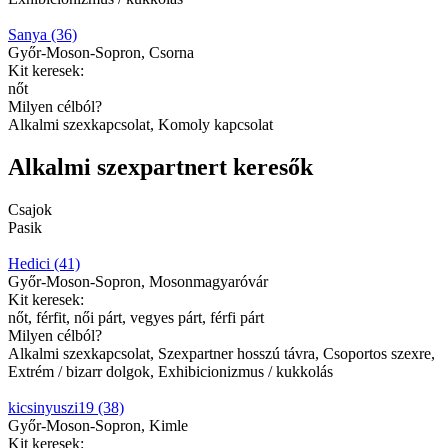
Sanya (36)
Győr-Moson-Sopron, Csorna
Kit keresek:
nőt
Milyen célból?
Alkalmi szexkapcsolat, Komoly kapcsolat
Alkalmi szexpartnert keresők
Csajok
Pasik
Hedici (41)
Győr-Moson-Sopron, Mosonmagyaróvár
Kit keresek:
nőt, férfit, női párt, vegyes párt, férfi párt
Milyen célból?
Alkalmi szexkapcsolat, Szexpartner hosszú távra, Csoportos szexre,
Extrém / bizarr dolgok, Exhibicionizmus / kukkolás
kicsinyuszi19 (38)
Győr-Moson-Sopron, Kimle
Kit keresek: