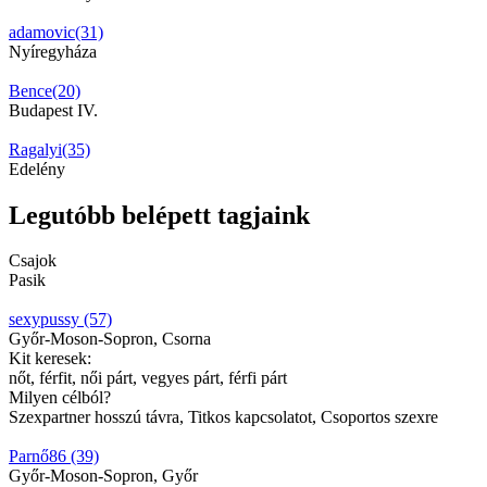
adamovic(31)
Nyíregyháza
Bence(20)
Budapest IV.
Ragalyi(35)
Edelény
Legutóbb belépett tagjaink
Csajok
Pasik
sexypussy (57)
Győr-Moson-Sopron, Csorna
Kit keresek:
nőt, férfit, női párt, vegyes párt, férfi párt
Milyen célból?
Szexpartner hosszú távra, Titkos kapcsolatot, Csoportos szexre
Parnő86 (39)
Győr-Moson-Sopron, Győr