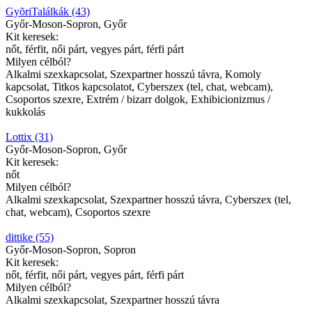
GyõriTalálkák (43)
Győr-Moson-Sopron, Győr
Kit keresek:
nőt, férfit, női párt, vegyes párt, férfi párt
Milyen célból?
Alkalmi szexkapcsolat, Szexpartner hosszú távra, Komoly
kapcsolat, Titkos kapcsolatot, Cyberszex (tel, chat, webcam),
Csoportos szexre, Extrém / bizarr dolgok, Exhibicionizmus /
kukkolás
Lottix (31)
Győr-Moson-Sopron, Győr
Kit keresek:
nőt
Milyen célból?
Alkalmi szexkapcsolat, Szexpartner hosszú távra, Cyberszex (tel,
chat, webcam), Csoportos szexre
dittike (55)
Győr-Moson-Sopron, Sopron
Kit keresek:
nőt, férfit, női párt, vegyes párt, férfi párt
Milyen célból?
Alkalmi szexkapcsolat, Szexpartner hosszú távra