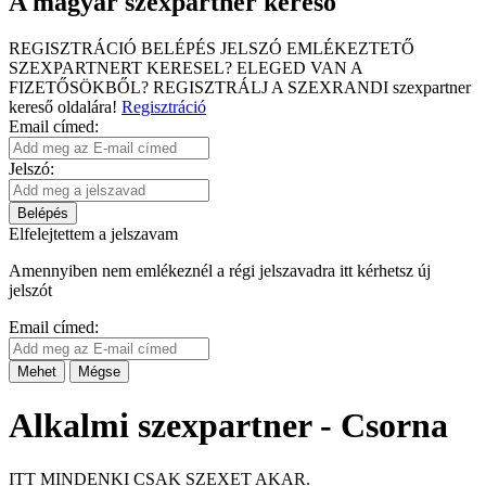
A magyar szexpartner kereső
REGISZTRÁCIÓ
BELÉPÉS
JELSZÓ EMLÉKEZTETŐ
SZEXPARTNERT KERESEL?
ELEGED VAN A
FIZETŐSÖKBŐL?
REGISZTRÁLJ A SZEXRANDI
szexpartner
kereső
oldalára!
Regisztráció
Email címed:
Jelszó:
Belépés
Elfelejtettem a jelszavam
Amennyiben nem emlékeznél a régi jelszavadra itt kérhetsz új
jelszót
Email címed:
Mehet
Mégse
Alkalmi szexpartner - Csorna
ITT MINDENKI CSAK SZEXET AKAR.