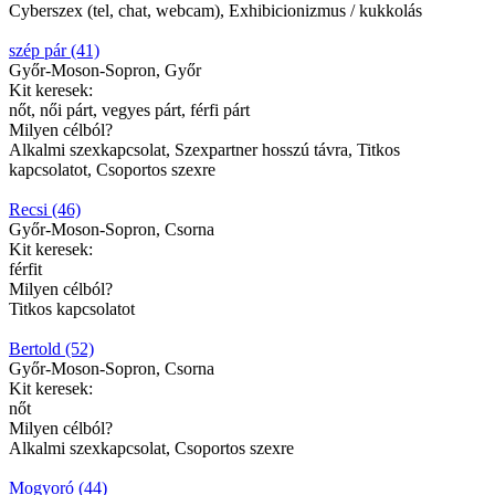
Cyberszex (tel, chat, webcam), Exhibicionizmus / kukkolás
szép pár (41)
Győr-Moson-Sopron, Győr
Kit keresek:
nőt, női párt, vegyes párt, férfi párt
Milyen célból?
Alkalmi szexkapcsolat, Szexpartner hosszú távra, Titkos
kapcsolatot, Csoportos szexre
Recsi (46)
Győr-Moson-Sopron, Csorna
Kit keresek:
férfit
Milyen célból?
Titkos kapcsolatot
Bertold (52)
Győr-Moson-Sopron, Csorna
Kit keresek:
nőt
Milyen célból?
Alkalmi szexkapcsolat, Csoportos szexre
Mogyoró (44)