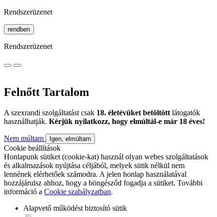
Rendszerüzenet
rendben
Rendszerüzenet
Felnőtt Tartalom
A szexrandi szolgáltatást csak
18. életévüket betöltött
látogatók
használhatják.
Kérjük nyilatkozz, hogy elmúltál-e már 18 éves!
Nem múltam
Igen, elmúltam
Cookie beállítások
Honlapunk sütiket (cookie-kat) használ olyan webes szolgáltatások
és alkalmazások nyújtása céljából, melyek sütik nélkül nem
lennének elérhetőek számodra. A jelen honlap használatával
hozzájárulsz ahhoz, hogy a böngésződ fogadja a sütiket. További
információ a
Cookie szabályzatban
.
Alapvető működést biztosító sütik