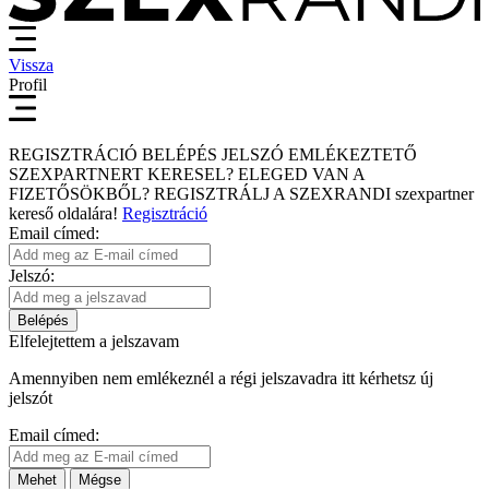
Vissza
Profil
REGISZTRÁCIÓ
BELÉPÉS
JELSZÓ EMLÉKEZTETŐ
SZEXPARTNERT KERESEL?
ELEGED VAN A
FIZETŐSÖKBŐL?
REGISZTRÁLJ A SZEXRANDI
szexpartner
kereső
oldalára!
Regisztráció
Email címed:
Jelszó:
Belépés
Elfelejtettem a jelszavam
Amennyiben nem emlékeznél a régi jelszavadra itt kérhetsz új
jelszót
Email címed:
Mehet
Mégse