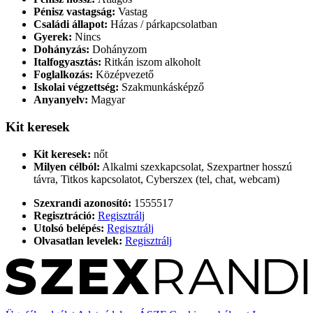
Pénisz vastagság:
Vastag
Családi állapot:
Házas / párkapcsolatban
Gyerek:
Nincs
Dohányzás:
Dohányzom
Italfogyasztás:
Ritkán iszom alkoholt
Foglalkozás:
Középvezető
Iskolai végzettség:
Szakmunkásképző
Anyanyelv:
Magyar
Kit keresek
Kit keresek:
nőt
Milyen célból:
Alkalmi szexkapcsolat, Szexpartner hosszú
távra, Titkos kapcsolatot, Cyberszex (tel, chat, webcam)
Szexrandi azonosító:
1555517
Regisztráció:
Regisztrálj
Utolsó belépés:
Regisztrálj
Olvasatlan levelek:
Regisztrálj