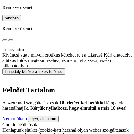
Rendszerüzenet
rendben
Rendszerüzenet
Titkos fotói
Kíváncsi vagy milyen erotikus képeket rejt a takarás? Kérj engedélyt
a titkos fotók megtekintéséhez, és merülj el a szexi, érzéki
pillanatokban.
Engedély kérése a titkos fotóihoz
Felnőtt Tartalom
A szexrandi szolgáltatást csak
18. életévüket betöltött
látogatók
használhatják.
Kérjük nyilatkozz, hogy elmúltál-e már 18 éves!
Nem múltam
Igen, elmúltam
Cookie beállítások
Honlapunk sütiket (cookie-kat) használ olyan webes szolgáltatások