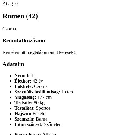
Átlag:
0
Rómeo (42)
Csorna
Bemutatkozásom
Remélem itt megtalálom amit keresek!!
Adataim
Nem:
férfi
Életkor:
42 év
Lakhely:
Csorna
Szexuális beállítottság:
Hetero
Magasság:
177 cm
Testsúly:
80 kg
Testalkat:
Sportos
Hajszín:
Fekete
Szemszín:
Barna
Intim szőrzet:
Szőrtelen
Pénisz hossz:
Átlagos