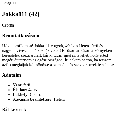
Átlag:
0
Jokka111 (42)
Csorna
Bemutatkozásom
Üdv a profilomon! Jokka111 vagyok, 40 éves Hetero férfi és
nagyon szívesen találkoznék veled! Elsősorban Csorna környékén
keresgélek szexpartnert, bár ki tudja, még az is lehet, hogy érted
megéri átutaznom az egész országon. Írj nekem bátran, ha tetszem,
aztán meglátjuk kölcsönös-e a szimpátia és szexpartnerek leszünk-e.
Adataim
Nem:
férfi
Életkor:
42 év
Lakhely:
Csorna
Szexuális beállítottság:
Hetero
Kit keresek