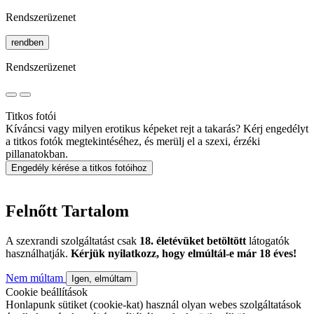
Rendszerüzenet
rendben
Rendszerüzenet
Titkos fotói
Kíváncsi vagy milyen erotikus képeket rejt a takarás? Kérj engedélyt
a titkos fotók megtekintéséhez, és merülj el a szexi, érzéki
pillanatokban.
Engedély kérése a titkos fotóihoz
Felnőtt Tartalom
A szexrandi szolgáltatást csak
18. életévüket betöltött
látogatók
használhatják.
Kérjük nyilatkozz, hogy elmúltál-e már 18 éves!
Nem múltam
Igen, elmúltam
Cookie beállítások
Honlapunk sütiket (cookie-kat) használ olyan webes szolgáltatások