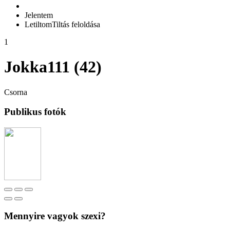
Jelentem
Letiltom
Tiltás feloldása
1
Jokka111 (42)
Csorna
Publikus fotók
Mennyire vagyok szexi?