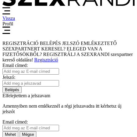
Vissza
Profil
REGISZTRÁCIÓ
BELÉPÉS
JELSZÓ EMLÉKEZTETŐ
SZEXPARTNERT KERESEL?
ELEGED VAN A
FIZETŐSÖKBŐL?
REGISZTRÁLJ A SZEXRANDI
szexpartner
kereső
oldalára!
Regisztráció
Email címed:
Jelszó:
Belépés
Elfelejtettem a jelszavam
Amennyiben nem emlékeznél a régi jelszavadra itt kérhetsz új
jelszót
Email címed:
Mehet
Mégse