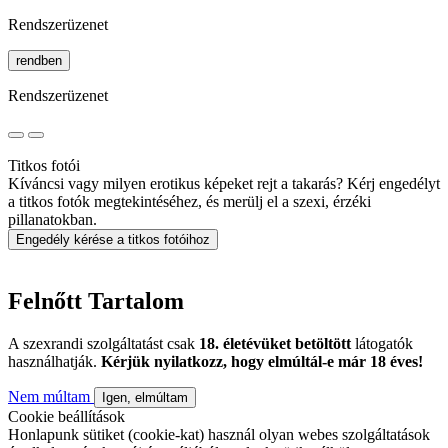
Rendszerüzenet
rendben
Rendszerüzenet
Titkos fotói
Kíváncsi vagy milyen erotikus képeket rejt a takarás? Kérj engedélyt
a titkos fotók megtekintéséhez, és merülj el a szexi, érzéki
pillanatokban.
Engedély kérése a titkos fotóihoz
Felnőtt Tartalom
A szexrandi szolgáltatást csak
18. életévüket betöltött
látogatók
használhatják.
Kérjük nyilatkozz, hogy elmúltál-e már 18 éves!
Nem múltam
Igen, elmúltam
Cookie beállítások
Honlapunk sütiket (cookie-kat) használ olyan webes szolgáltatások