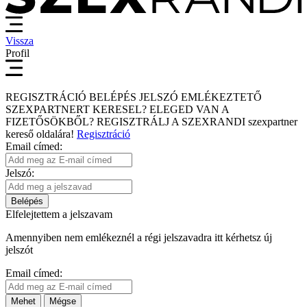
Vissza
Profil
REGISZTRÁCIÓ
BELÉPÉS
JELSZÓ EMLÉKEZTETŐ
SZEXPARTNERT KERESEL?
ELEGED VAN A
FIZETŐSÖKBŐL?
REGISZTRÁLJ A SZEXRANDI
szexpartner
kereső
oldalára!
Regisztráció
Email címed:
Jelszó:
Belépés
Elfelejtettem a jelszavam
Amennyiben nem emlékeznél a régi jelszavadra itt kérhetsz új
jelszót
Email címed:
Mehet
Mégse