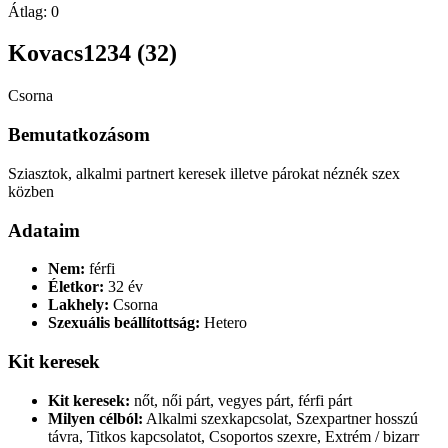
Átlag:
0
Kovacs1234 (32)
Csorna
Bemutatkozásom
Sziasztok, alkalmi partnert keresek illetve párokat néznék szex
közben
Adataim
Nem:
férfi
Életkor:
32 év
Lakhely:
Csorna
Szexuális beállítottság:
Hetero
Kit keresek
Kit keresek:
nőt, női párt, vegyes párt, férfi párt
Milyen célból:
Alkalmi szexkapcsolat, Szexpartner hosszú
távra, Titkos kapcsolatot, Csoportos szexre, Extrém / bizarr