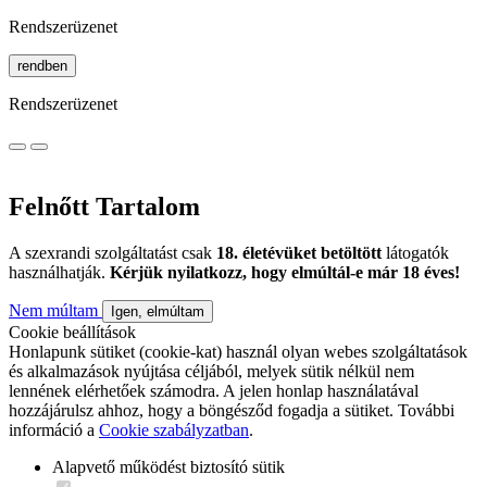
Rendszerüzenet
rendben
Rendszerüzenet
Felnőtt Tartalom
A szexrandi szolgáltatást csak
18. életévüket betöltött
látogatók
használhatják.
Kérjük nyilatkozz, hogy elmúltál-e már 18 éves!
Nem múltam
Igen, elmúltam
Cookie beállítások
Honlapunk sütiket (cookie-kat) használ olyan webes szolgáltatások
és alkalmazások nyújtása céljából, melyek sütik nélkül nem
lennének elérhetőek számodra. A jelen honlap használatával
hozzájárulsz ahhoz, hogy a böngésződ fogadja a sütiket. További
információ a
Cookie szabályzatban
.
Alapvető működést biztosító sütik