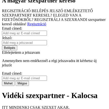
A magyar szexpartner kereső
REGISZTRÁCIÓ
BELÉPÉS
JELSZÓ EMLÉKEZTETŐ
SZEXPARTNERT KERESEL?
ELEGED VAN A
FIZETŐSÖKBŐL?
REGISZTRÁLJ A SZEXRANDI
szexpartner
kereső
oldalára!
Regisztráció
Email címed:
Jelszó:
Belépés
Elfelejtettem a jelszavam
Amennyiben nem emlékeznél a régi jelszavadra itt kérhetsz új
jelszót
Email címed:
Mehet
Mégse
Vidéki szexpartner - Kalocsa
ITT MINDENKI CSAK SZEXET AKAR.