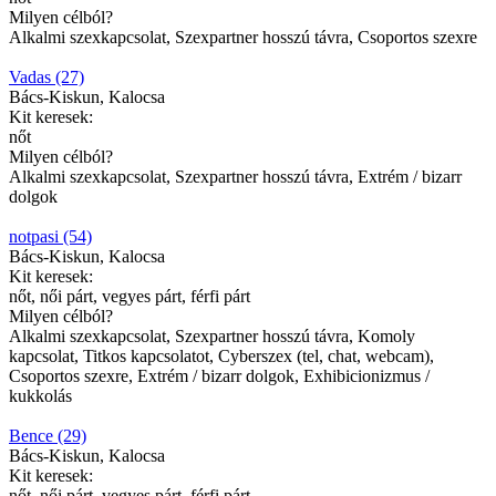
Milyen célból?
Alkalmi szexkapcsolat, Szexpartner hosszú távra, Csoportos szexre
Vadas (27)
Bács-Kiskun, Kalocsa
Kit keresek:
nőt
Milyen célból?
Alkalmi szexkapcsolat, Szexpartner hosszú távra, Extrém / bizarr
dolgok
notpasi (54)
Bács-Kiskun, Kalocsa
Kit keresek:
nőt, női párt, vegyes párt, férfi párt
Milyen célból?
Alkalmi szexkapcsolat, Szexpartner hosszú távra, Komoly
kapcsolat, Titkos kapcsolatot, Cyberszex (tel, chat, webcam),
Csoportos szexre, Extrém / bizarr dolgok, Exhibicionizmus /
kukkolás
Bence (29)
Bács-Kiskun, Kalocsa
Kit keresek:
nőt, női párt, vegyes párt, férfi párt