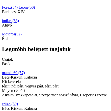
Forex(54)
Leone(50)
Budapest XIV.
imikee(63)
Algyő
Motoros(52)
Érd
Legutóbb belépett tagjaink
Csajok
Pasik
mamka69 (57)
Bács-Kiskun, Kalocsa
Kit keresek:
férfit, női párt, vegyes párt, férfi párt
Milyen célból?
Alkalmi szexkapcsolat, Szexpartner hosszú távra, Csoportos szexre
edizo (59)
Bács-Kiskun, Kalocsa