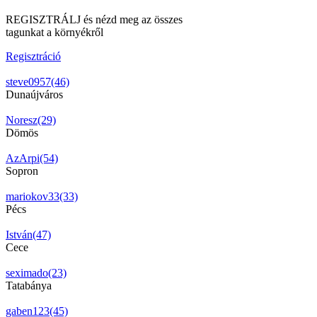
REGISZTRÁLJ és nézd meg az összes
tagunkat a környékről
Regisztráció
steve0957(46)
Dunaújváros
Noresz(29)
Dömös
AzArpi(54)
Sopron
mariokov33(33)
Pécs
István(47)
Cece
seximado(23)
Tatabánya
gaben123(45)