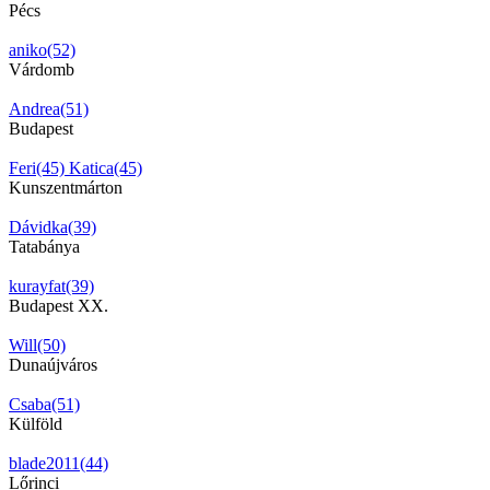
Pécs
aniko(52)
Várdomb
Andrea(51)
Budapest
Feri(45)
Katica(45)
Kunszentmárton
Dávidka(39)
Tatabánya
kurayfat(39)
Budapest XX.
Will(50)
Dunaújváros
Csaba(51)
Külföld
blade2011(44)
Lőrinci