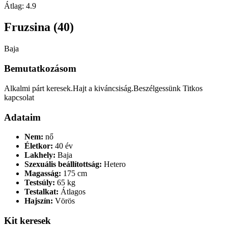
Átlag:
4.9
Fruzsina (40)
Baja
Bemutatkozásom
Alkalmi párt keresek.Hajt a kiváncsiság.Beszélgessünk Titkos
kapcsolat
Adataim
Nem:
nő
Életkor:
40 év
Lakhely:
Baja
Szexuális beállítottság:
Hetero
Magasság:
175 cm
Testsúly:
65 kg
Testalkat:
Átlagos
Hajszín:
Vörös
Kit keresek