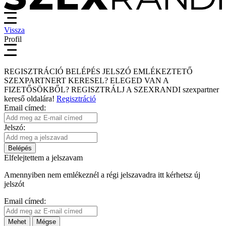
Vissza
Profil
REGISZTRÁCIÓ
BELÉPÉS
JELSZÓ EMLÉKEZTETŐ
SZEXPARTNERT KERESEL?
ELEGED VAN A
FIZETŐSÖKBŐL?
REGISZTRÁLJ A SZEXRANDI
szexpartner
kereső
oldalára!
Regisztráció
Email címed:
Jelszó:
Belépés
Elfelejtettem a jelszavam
Amennyiben nem emlékeznél a régi jelszavadra itt kérhetsz új
jelszót
Email címed:
Mehet
Mégse