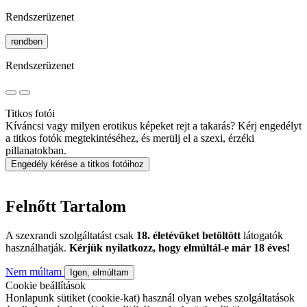
Rendszerüzenet
rendben
Rendszerüzenet
Titkos fotói
Kíváncsi vagy milyen erotikus képeket rejt a takarás? Kérj engedélyt
a titkos fotók megtekintéséhez, és merülj el a szexi, érzéki
pillanatokban.
Engedély kérése a titkos fotóihoz
Felnőtt Tartalom
A szexrandi szolgáltatást csak
18. életévüket betöltött
látogatók
használhatják.
Kérjük nyilatkozz, hogy elmúltál-e már 18 éves!
Nem múltam
Igen, elmúltam
Cookie beállítások
Honlapunk sütiket (cookie-kat) használ olyan webes szolgáltatások