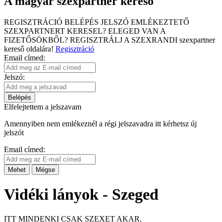
A magyar szexpartner kereső
REGISZTRÁCIÓ
BELÉPÉS
JELSZÓ EMLÉKEZTETŐ
SZEXPARTNERT KERESEL?
ELEGED VAN A
FIZETŐSÖKBŐL?
REGISZTRÁLJ A SZEXRANDI
szexpartner
kereső
oldalára!
Regisztráció
Email címed:
Jelszó:
Belépés
Elfelejtettem a jelszavam
Amennyiben nem emlékeznél a régi jelszavadra itt kérhetsz új
jelszót
Email címed:
Mehet
Mégse
Vidéki lányok - Szeged
ITT MINDENKI CSAK SZEXET AKAR.