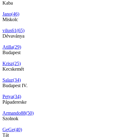
Kaba
Jano(46)
Miskolc
vilus61(65)
Dévaványa
Atilla(29)
Budapest
Krisz(25)
Kecskemét
Salaz(34)
Budapest IV.
Petya(34)
Pápadereske
Armando88(50)
Szolnok
GeGe(40)
Tát