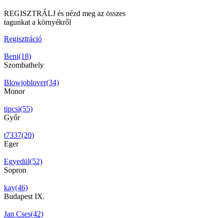
REGISZTRÁLJ és nézd meg az összes
tagunkat a környékről
Regisztráció
Beni(18)
Szombathely
Blowjoblover(34)
Monor
tipcsi(55)
Győr
t7337(20)
Eger
Egyedül(52)
Sopron
kay(46)
Budapest IX.
Jan Cses(42)