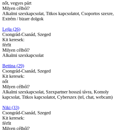
nőt, vegyes párt
Milyen célból?
Alkalmi szexkapcsolat, Titkos kapcsolatot, Csoportos szexre,
Extrém / bizarr dolgok
Lejla (26)
Csongrád-Csanád, Szeged
Kit keresek:
férfit
Milyen célból?
Alkalmi szexkapcsolat
Bettina (29)
Csongrád-Csanád, Szeged
Kit keresek:
nőt
Milyen célból?
Alkalmi szexkapcsolat, Szexpartner hosszú távra, Komoly
kapcsolat, Titkos kapcsolatot, Cyberszex (tel, chat, webcam)
Niki (33)
Csongrád-Csanád, Szeged
Kit keresek:
férfit
Milyen célból?