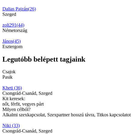
Dalias Pajzán(26)
Szeged
zoli291(44)
Németország
János(45)
Esztergom
Legutóbb belépett tagjaink
Csajok
Pasik
Kheti (36)
Csongrád-Csanád, Szeged
Kit keresek:
nőt, férfit, vegyes párt
Milyen célból?
Alkalmi szexkapcsolat, Szexpartner hosszú távra, Titkos kapcsolatot
Niki (33)
Csongrád-Csanád, Szeged