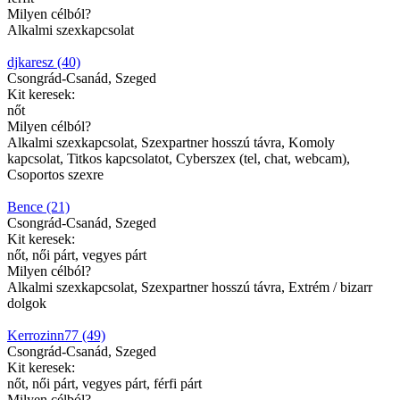
Milyen célból?
Alkalmi szexkapcsolat
djkaresz (40)
Csongrád-Csanád, Szeged
Kit keresek:
nőt
Milyen célból?
Alkalmi szexkapcsolat, Szexpartner hosszú távra, Komoly
kapcsolat, Titkos kapcsolatot, Cyberszex (tel, chat, webcam),
Csoportos szexre
Bence (21)
Csongrád-Csanád, Szeged
Kit keresek:
nőt, női párt, vegyes párt
Milyen célból?
Alkalmi szexkapcsolat, Szexpartner hosszú távra, Extrém / bizarr
dolgok
Kerrozinn77 (49)
Csongrád-Csanád, Szeged
Kit keresek:
nőt, női párt, vegyes párt, férfi párt
Milyen célból?