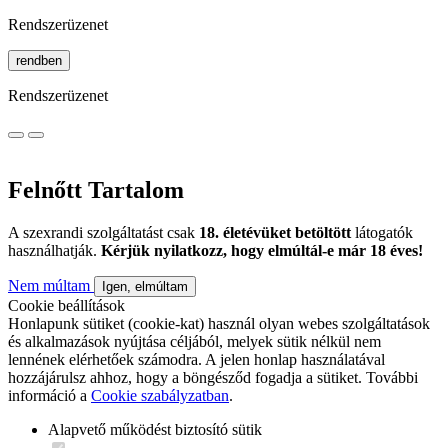
Rendszerüzenet
rendben
Rendszerüzenet
Felnőtt Tartalom
A szexrandi szolgáltatást csak
18. életévüket betöltött
látogatók
használhatják.
Kérjük nyilatkozz, hogy elmúltál-e már 18 éves!
Nem múltam
Igen, elmúltam
Cookie beállítások
Honlapunk sütiket (cookie-kat) használ olyan webes szolgáltatások
és alkalmazások nyújtása céljából, melyek sütik nélkül nem
lennének elérhetőek számodra. A jelen honlap használatával
hozzájárulsz ahhoz, hogy a böngésződ fogadja a sütiket. További
információ a
Cookie szabályzatban
.
Alapvető működést biztosító sütik