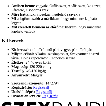
Amiben benne vagyok:
Orális szex, Anális szex, 3-as szex,
Párcsere, Csoportos szex
Mire kattanok:
videókra, megfelelő szavakra
Mi a legfontosabb a másikban:
hogy mindenre kapható
legyen
Mit szeretett bennem az előző partnerem:
hogy mindenre
kapható vagyok
Kit keresek
Kit keresek:
nőt, férfit, női párt, vegyes párt, férfi párt
Milyen célból:
Alkalmi szexkapcsolat, Szexpartner hosszú
távra, Titkos kapcsolatot, Csoportos szexre
Életkor:
24-46 éves korig
Magasság:
120-220 cm-ig
Testsúly:
40-120 kg-ig
Anyanyelv:
Magyar
Szexrandi azonosító:
1472794
Regisztráció:
Regisztrálj
Utolsó belépés:
Regisztrálj
Olvasatlan levelek:
Regisztrálj