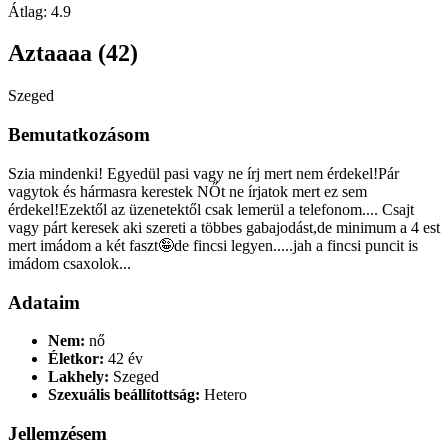
Átlag:
4.9
Aztaaaa (42)
Szeged
Bemutatkozásom
Szia mindenki! Egyedül pasi vagy ne írj mert nem érdekel!Pár
vagytok és hármasra kerestek NŐt ne írjatok mert ez sem
érdekel!Ezektől az üzenetektől csak lemerül a telefonom.... Csajt
vagy párt keresek aki szereti a többes gabajodást,de minimum a 4 est
mert imádom a két faszt🤪de fincsi legyen.....jah a fincsi puncit is
imádom csaxolok...
Adataim
Nem:
nő
Életkor:
42 év
Lakhely:
Szeged
Szexuális beállítottság:
Hetero
Jellemzésem