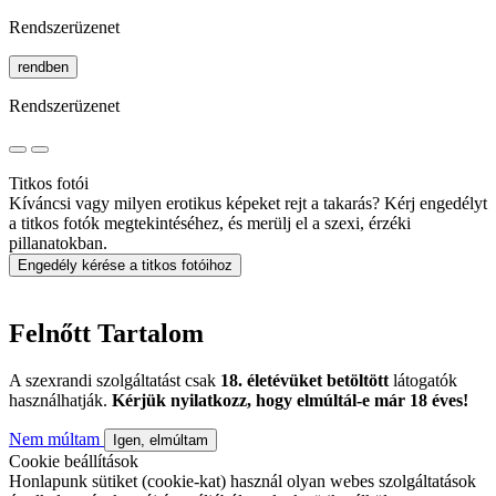
Rendszerüzenet
rendben
Rendszerüzenet
Titkos fotói
Kíváncsi vagy milyen erotikus képeket rejt a takarás? Kérj engedélyt
a titkos fotók megtekintéséhez, és merülj el a szexi, érzéki
pillanatokban.
Engedély kérése a titkos fotóihoz
Felnőtt Tartalom
A szexrandi szolgáltatást csak
18. életévüket betöltött
látogatók
használhatják.
Kérjük nyilatkozz, hogy elmúltál-e már 18 éves!
Nem múltam
Igen, elmúltam
Cookie beállítások
Honlapunk sütiket (cookie-kat) használ olyan webes szolgáltatások