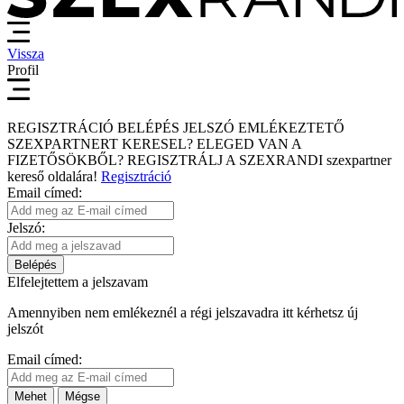
Vissza
Profil
REGISZTRÁCIÓ
BELÉPÉS
JELSZÓ EMLÉKEZTETŐ
SZEXPARTNERT KERESEL?
ELEGED VAN A
FIZETŐSÖKBŐL?
REGISZTRÁLJ A SZEXRANDI
szexpartner
kereső
oldalára!
Regisztráció
Email címed:
Jelszó:
Belépés
Elfelejtettem a jelszavam
Amennyiben nem emlékeznél a régi jelszavadra itt kérhetsz új
jelszót
Email címed:
Mehet
Mégse