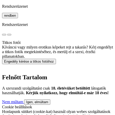
Rendszerüzenet
rendben
Rendszerüzenet
Titkos fotói
Kíváncsi vagy milyen erotikus képeket rejt a takarás? Kérj engedélyt
a titkos fotók megtekintéséhez, és merülj el a szexi, érzéki
pillanatokban.
Engedély kérése a titkos fotóihoz
Felnőtt Tartalom
A szexrandi szolgáltatást csak
18. életévüket betöltött
látogatók
használhatják.
Kérjük nyilatkozz, hogy elmúltál-e már 18 éves!
Nem múltam
Igen, elmúltam
Cookie beállítások
Honlapunk sütiket (cookie-kat) használ olyan webes szolgáltatások