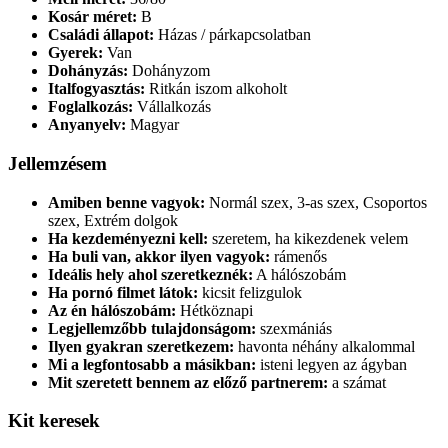
Kosár méret:
B
Családi állapot:
Házas / párkapcsolatban
Gyerek:
Van
Dohányzás:
Dohányzom
Italfogyasztás:
Ritkán iszom alkoholt
Foglalkozás:
Vállalkozás
Anyanyelv:
Magyar
Jellemzésem
Amiben benne vagyok:
Normál szex, 3-as szex, Csoportos
szex, Extrém dolgok
Ha kezdeményezni kell:
szeretem, ha kikezdenek velem
Ha buli van, akkor ilyen vagyok:
rámenős
Ideális hely ahol szeretkeznék:
A hálószobám
Ha pornó filmet látok:
kicsit felizgulok
Az én hálószobám:
Hétköznapi
Legjellemzőbb tulajdonságom:
szexmániás
Ilyen gyakran szeretkezem:
havonta néhány alkalommal
Mi a legfontosabb a másikban:
isteni legyen az ágyban
Mit szeretett bennem az előző partnerem:
a számat
Kit keresek