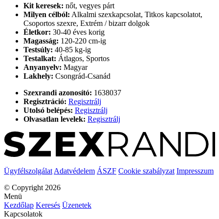
Kit keresek:
nőt, vegyes párt
Milyen célból:
Alkalmi szexkapcsolat, Titkos kapcsolatot,
Csoportos szexre, Extrém / bizarr dolgok
Életkor:
30-40 éves korig
Magasság:
120-220 cm-ig
Testsúly:
40-85 kg-ig
Testalkat:
Átlagos, Sportos
Anyanyelv:
Magyar
Lakhely:
Csongrád-Csanád
Szexrandi azonosító:
1638037
Regisztráció:
Regisztrálj
Utolsó belépés:
Regisztrálj
Olvasatlan levelek:
Regisztrálj
Ügyfélszolgálat
Adatvédelem
ÁSZF
Cookie szabályzat
Impresszum
© Copyright 2026
Menü
Kezdőlap
Keresés
Üzenetek
Kapcsolatok