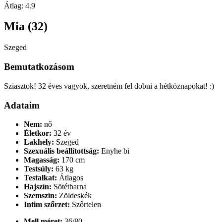
Átlag:
4.9
Mia (32)
Szeged
Bemutatkozásom
Sziasztok! 32 éves vagyok, szeretném fel dobni a hétköznapokat! :)
Adataim
Nem:
nő
Életkor:
32 év
Lakhely:
Szeged
Szexuális beállítottság:
Enyhe bi
Magasság:
170 cm
Testsúly:
63 kg
Testalkat:
Átlagos
Hajszín:
Sötétbarna
Szemszín:
Zöldeskék
Intim szőrzet:
Szőrtelen
Mell méret:
36/80