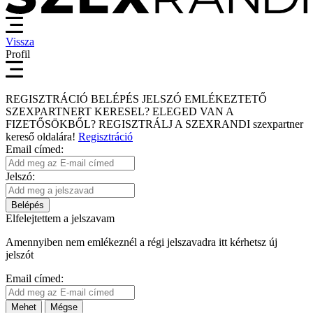
Vissza
Profil
REGISZTRÁCIÓ
BELÉPÉS
JELSZÓ EMLÉKEZTETŐ
SZEXPARTNERT KERESEL?
ELEGED VAN A
FIZETŐSÖKBŐL?
REGISZTRÁLJ A SZEXRANDI
szexpartner
kereső
oldalára!
Regisztráció
Email címed:
Jelszó:
Belépés
Elfelejtettem a jelszavam
Amennyiben nem emlékeznél a régi jelszavadra itt kérhetsz új
jelszót
Email címed:
Mehet
Mégse