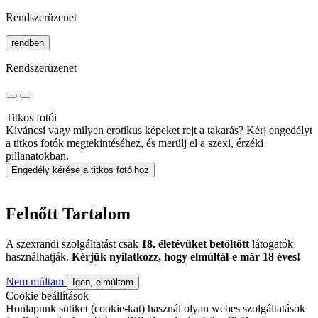
Rendszerüzenet
rendben
Rendszerüzenet
Titkos fotói
Kíváncsi vagy milyen erotikus képeket rejt a takarás? Kérj engedélyt
a titkos fotók megtekintéséhez, és merülj el a szexi, érzéki
pillanatokban.
Engedély kérése a titkos fotóihoz
Felnőtt Tartalom
A szexrandi szolgáltatást csak
18. életévüket betöltött
látogatók
használhatják.
Kérjük nyilatkozz, hogy elmúltál-e már 18 éves!
Nem múltam
Igen, elmúltam
Cookie beállítások
Honlapunk sütiket (cookie-kat) használ olyan webes szolgáltatások