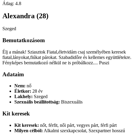
Átlag:
4.8
Alexandra (28)
Szeged
Bemutatkozásom
Élj a mának! Sziasztok Fiatal,életvidám csaj személyében keresek
fiatal,lányokat,fiúkat párokat. Szabadidőre és kellemes együttlétekre.
Fényképes bemutatkozó nélkül ne is próbálkozz.... Puszi
Adataim
Nem:
nő
Életkor:
28 év
Lakhely:
Szeged
Szexuális beállítottság:
Biszexuális
Kit keresek
Kit keresek:
nőt, férfit, női párt, vegyes párt, férfi párt
Milyen célból:
Alkalmi szexkapcsolat, Szexpartner hosszú