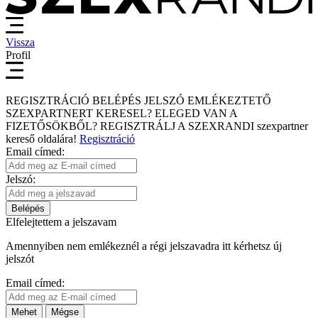
Vissza
Profil
REGISZTRÁCIÓ
BELÉPÉS
JELSZÓ EMLÉKEZTETŐ
SZEXPARTNERT KERESEL?
ELEGED VAN A
FIZETŐSÖKBŐL?
REGISZTRÁLJ A SZEXRANDI
szexpartner
kereső
oldalára!
Regisztráció
Email címed:
Jelszó:
Belépés
Elfelejtettem a jelszavam
Amennyiben nem emlékeznél a régi jelszavadra itt kérhetsz új
jelszót
Email címed:
Mehet
Mégse