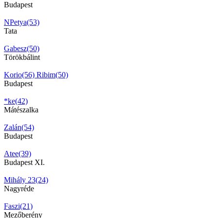
Budapest
NPetya(53)
Tata
Gabesz(50)
Törökbálint
Korio(56)
Ribim(50)
Budapest
*ke(42)
Mátészalka
Zalán(54)
Budapest
Atee(39)
Budapest XI.
Mihály 23(24)
Nagyréde
Faszi(21)
Mezőberény