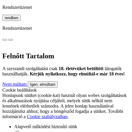
Rendszerüzenet
rendben
Rendszerüzenet
Felnőtt Tartalom
A szexrandi szolgáltatást csak
18. életévüket betöltött
látogatók
használhatják.
Kérjük nyilatkozz, hogy elmúltál-e már 18 éves!
Nem múltam
Igen, elmúltam
Cookie beállítások
Honlapunk sütiket (cookie-kat) használ olyan webes szolgáltatások
és alkalmazások nyújtása céljából, melyek sütik nélkül nem
lennének elérhetőek számodra. A jelen honlap használatával
hozzájárulsz ahhoz, hogy a böngésződ fogadja a sütiket. További
információ a
Cookie szabályzatban
.
Alapvető működést biztosító sütik