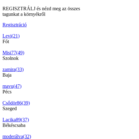
REGISZTRÁLJ és nézd meg az összes
tagunkat a környékről
Regisztráció
Levi(21)
Fót
Misi77(49)
Szolnok
zamira(33)
Baja
mavu(47)
Pécs
Csődör86(39)
Szeged
Lacika89(37)
Békéscsaba
moderálva(32)