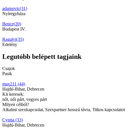
adamovic(31)
Nyíregyháza
Bence(20)
Budapest IV.
Ragalyi(35)
Edelény
Legutóbb belépett tagjaink
Csajok
Pasik
max211 (44)
Hajdú-Bihar, Debrecen
Kit keresek:
nőt, női párt, vegyes párt
Milyen célból?
Alkalmi szexkapcsolat, Szexpartner hosszú távra, Titkos kapcsolatot
Cyntia (33)
Hajdú-Bihar, Debrecen