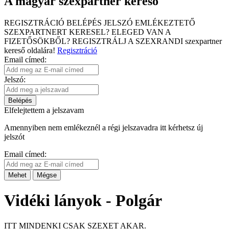
A magyar szexpartner kereső
REGISZTRÁCIÓ
BELÉPÉS
JELSZÓ EMLÉKEZTETŐ
SZEXPARTNERT KERESEL?
ELEGED VAN A
FIZETŐSÖKBŐL?
REGISZTRÁLJ A SZEXRANDI
szexpartner
kereső
oldalára!
Regisztráció
Email címed:
Jelszó:
Belépés
Elfelejtettem a jelszavam
Amennyiben nem emlékeznél a régi jelszavadra itt kérhetsz új
jelszót
Email címed:
Mehet
Mégse
Vidéki lányok - Polgár
ITT MINDENKI CSAK SZEXET AKAR.