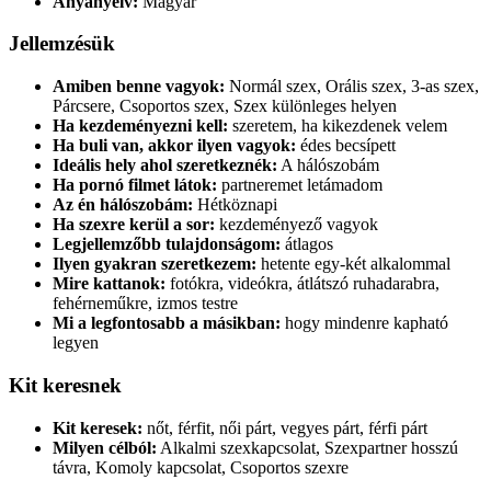
Anyanyelv:
Magyar
Jellemzésük
Amiben benne vagyok:
Normál szex, Orális szex, 3-as szex,
Párcsere, Csoportos szex, Szex különleges helyen
Ha kezdeményezni kell:
szeretem, ha kikezdenek velem
Ha buli van, akkor ilyen vagyok:
édes becsípett
Ideális hely ahol szeretkeznék:
A hálószobám
Ha pornó filmet látok:
partneremet letámadom
Az én hálószobám:
Hétköznapi
Ha szexre kerül a sor:
kezdeményező vagyok
Legjellemzőbb tulajdonságom:
átlagos
Ilyen gyakran szeretkezem:
hetente egy-két alkalommal
Mire kattanok:
fotókra, videókra, átlátszó ruhadarabra,
fehérneműkre, izmos testre
Mi a legfontosabb a másikban:
hogy mindenre kapható
legyen
Kit keresnek
Kit keresek:
nőt, férfit, női párt, vegyes párt, férfi párt
Milyen célból:
Alkalmi szexkapcsolat, Szexpartner hosszú
távra, Komoly kapcsolat, Csoportos szexre