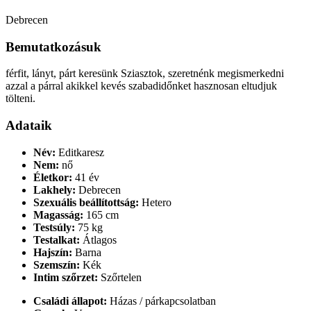
Debrecen
Bemutatkozásuk
férfit, lányt, párt keresünk Sziasztok, szeretnénk megismerkedni
azzal a párral akikkel kevés szabadidőnket hasznosan eltudjuk
tölteni.
Adataik
Név:
Editkaresz
Nem:
nő
Életkor:
41 év
Lakhely:
Debrecen
Szexuális beállítottság:
Hetero
Magasság:
165 cm
Testsúly:
75 kg
Testalkat:
Átlagos
Hajszín:
Barna
Szemszín:
Kék
Intim szőrzet:
Szőrtelen
Családi állapot:
Házas / párkapcsolatban