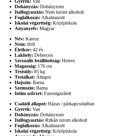
Gyerek:
Van
Dohányzás:
Dohányzom
Italfogyasztás:
Nem iszom alkoholt
Foglalkozás:
Alkalmazott
Iskolai végzettség:
Középiskola
Anyanyelv:
Magyar
Név:
Karesz
Nem:
férfi
Életkor:
42 év
Lakhely:
Debrecen
Szexuális beállítottság:
Hetero
Magasság:
176 cm
Testsúly:
85 kg
Testalkat:
Átlagos
Hajszín:
Barna
Szemszín:
Barna
Intim szőrzet:
Fazonigazított
Családi állapot:
Házas / párkapcsolatban
Gyerek:
Van
Dohányzás:
Dohányzom
Italfogyasztás:
Ritkán iszom alkoholt
Foglalkozás:
Alkalmazott
Iskolai végzettség:
Középiskola