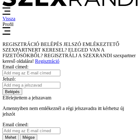
Vissza
Profil
REGISZTRÁCIÓ
BELÉPÉS
JELSZÓ EMLÉKEZTETŐ
SZEXPARTNERT KERESEL?
ELEGED VAN A
FIZETŐSÖKBŐL?
REGISZTRÁLJ A SZEXRANDI
szexpartner
kereső
oldalára!
Regisztráció
Email címed:
Jelszó:
Belépés
Elfelejtettem a jelszavam
Amennyiben nem emlékeznél a régi jelszavadra itt kérhetsz új
jelszót
Email címed:
Mehet
Mégse