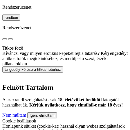
Rendszerüzenet
rendben
Rendszerüzenet
Titkos fotói
Kíváncsi vagy milyen erotikus képeket rejt a takarás? Kérj engedélyt
a titkos fotók megtekintéséhez, és merülj el a szexi, érzéki
pillanatokban.
Engedély kérése a titkos fotóihoz
Felnőtt Tartalom
A szexrandi szolgáltatást csak
18. életévüket betöltött
látogatók
használhatják.
Kérjük nyilatkozz, hogy elmúltál-e már 18 éves!
Nem múltam
Igen, elmúltam
Cookie beállítások
Honlapunk sütiket (cookie-kat) használ olyan webes szolgáltatások