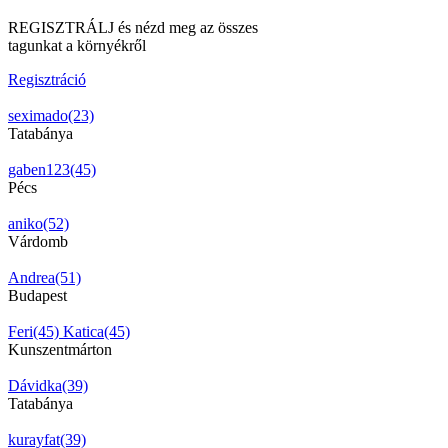
REGISZTRÁLJ és nézd meg az összes
tagunkat a környékről
Regisztráció
seximado(23)
Tatabánya
gaben123(45)
Pécs
aniko(52)
Várdomb
Andrea(51)
Budapest
Feri(45)
Katica(45)
Kunszentmárton
Dávidka(39)
Tatabánya
kurayfat(39)