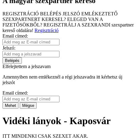
A magyar szexpartner kereső
REGISZTRÁCIÓ
BELÉPÉS
JELSZÓ EMLÉKEZTETŐ
SZEXPARTNERT KERESEL?
ELEGED VAN A
FIZETŐSÖKBŐL?
REGISZTRÁLJ A SZEXRANDI
szexpartner
kereső
oldalára!
Regisztráció
Email címed:
Jelszó:
Belépés
Elfelejtettem a jelszavam
Amennyiben nem emlékeznél a régi jelszavadra itt kérhetsz új
jelszót
Email címed:
Mehet
Mégse
Vidéki lányok - Kaposvár
ITT MINDENKI CSAK SZEXET AKAR.