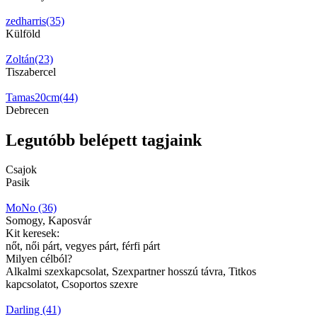
zedharris(35)
Külföld
Zoltán(23)
Tiszabercel
Tamas20cm(44)
Debrecen
Legutóbb belépett tagjaink
Csajok
Pasik
MoNo (36)
Somogy, Kaposvár
Kit keresek:
nőt, női párt, vegyes párt, férfi párt
Milyen célból?
Alkalmi szexkapcsolat, Szexpartner hosszú távra, Titkos
kapcsolatot, Csoportos szexre
Darling (41)