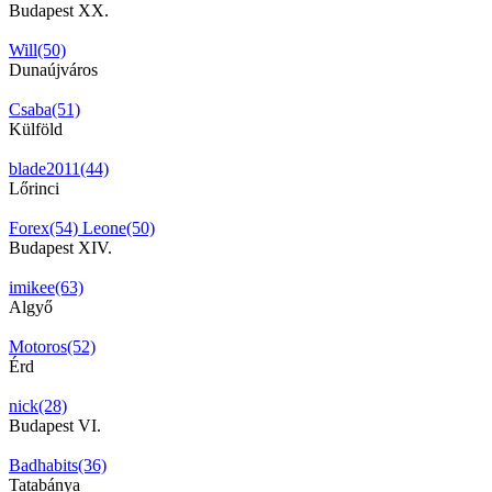
Budapest XX.
Will(50)
Dunaújváros
Csaba(51)
Külföld
blade2011(44)
Lőrinci
Forex(54)
Leone(50)
Budapest XIV.
imikee(63)
Algyő
Motoros(52)
Érd
nick(28)
Budapest VI.
Badhabits(36)
Tatabánya