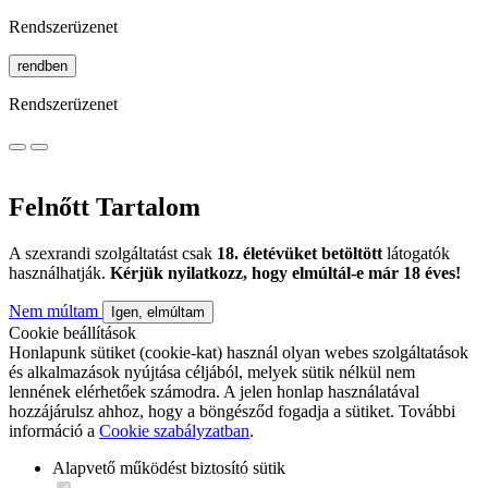
Rendszerüzenet
rendben
Rendszerüzenet
Felnőtt Tartalom
A szexrandi szolgáltatást csak
18. életévüket betöltött
látogatók
használhatják.
Kérjük nyilatkozz, hogy elmúltál-e már 18 éves!
Nem múltam
Igen, elmúltam
Cookie beállítások
Honlapunk sütiket (cookie-kat) használ olyan webes szolgáltatások
és alkalmazások nyújtása céljából, melyek sütik nélkül nem
lennének elérhetőek számodra. A jelen honlap használatával
hozzájárulsz ahhoz, hogy a böngésződ fogadja a sütiket. További
információ a
Cookie szabályzatban
.
Alapvető működést biztosító sütik