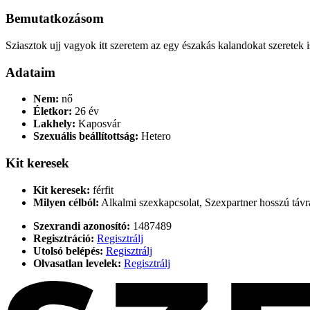
Bemutatkozásom
Sziasztok ujj vagyok itt szeretem az egy északás kalandokat szeretek
Adataim
Nem:
nő
Életkor:
26 év
Lakhely:
Kaposvár
Szexuális beállítottság:
Hetero
Kit keresek
Kit keresek:
férfit
Milyen célból:
Alkalmi szexkapcsolat, Szexpartner hosszú távr
Szexrandi azonosító:
1487489
Regisztráció:
Regisztrálj
Utolsó belépés:
Regisztrálj
Olvasatlan levelek:
Regisztrálj