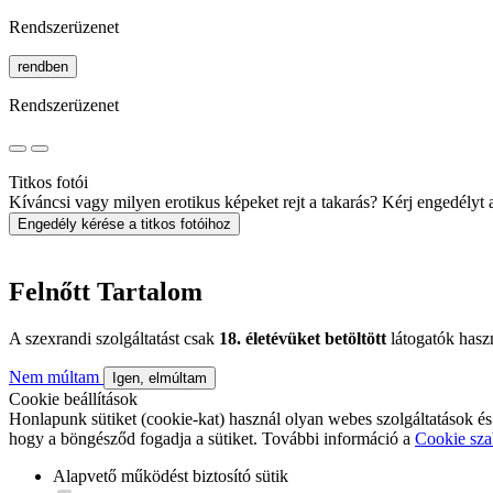
Rendszerüzenet
rendben
Rendszerüzenet
Titkos fotói
Kíváncsi vagy milyen erotikus képeket rejt a takarás? Kérj engedélyt a 
Engedély kérése a titkos fotóihoz
Felnőtt Tartalom
A szexrandi szolgáltatást csak
18. életévüket betöltött
látogatók hasz
Nem múltam
Igen, elmúltam
Cookie beállítások
Honlapunk sütiket (cookie-kat) használ olyan webes szolgáltatások és
hogy a böngésződ fogadja a sütiket. További információ a
Cookie sza
Alapvető működést biztosító sütik