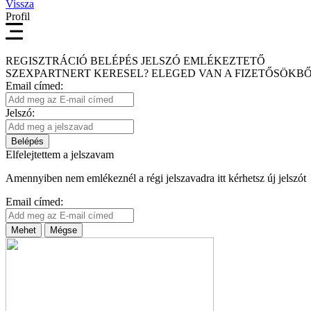
Vissza
Profil
REGISZTRÁCIÓ
BELÉPÉS
JELSZÓ EMLÉKEZTETŐ
SZEXPARTNERT KERESEL?
ELEGED VAN A FIZETŐSÖKBŐ
Email címed:
Jelszó:
Belépés
Elfelejtettem a jelszavam
Amennyiben nem emlékeznél a régi jelszavadra itt kérhetsz új jelszót
Email címed:
Mehet
Mégse