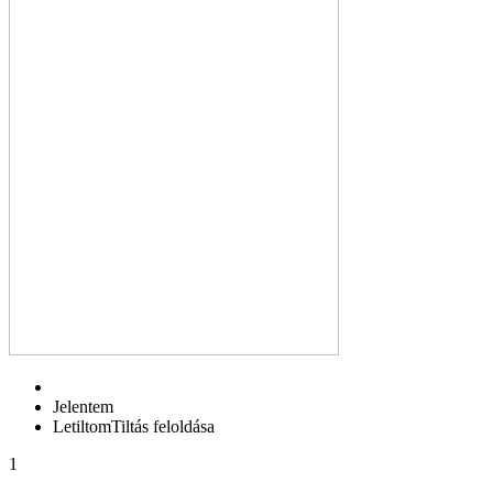
Jelentem
Letiltom
Tiltás feloldása
1