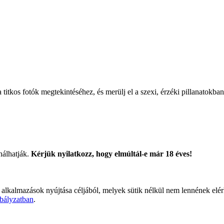
titkos fotók megtekintéséhez, és merülj el a szexi, érzéki pillanatokban
nálhatják.
Kérjük nyilatkozz, hogy elmúltál-e már 18 éves!
 alkalmazások nyújtása céljából, melyek sütik nélkül nem lennének elé
bályzatban
.