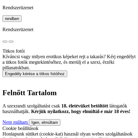
Rendszerüzenet
rendben
Rendszerüzenet
Titkos fotói
Kíváncsi vagy milyen erotikus képeket rejt a takarás? Kérj engedélyt
a titkos fotók megtekintéséhez, és merülj el a szexi, érzéki
pillanatokban.
Engedély kérése a titkos fotóihoz
Felnőtt Tartalom
A szexrandi szolgáltatást csak
18. életévüket betöltött
látogatók
használhatják.
Kérjük nyilatkozz, hogy elmúltál-e már 18 éves!
Nem múltam
Igen, elmúltam
Cookie beállítások
Honlapunk sütiket (cookie-kat) használ olyan webes szolgáltatások