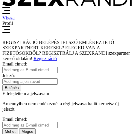
Vissza
Profil
REGISZTRÁCIÓ
BELÉPÉS
JELSZÓ EMLÉKEZTETŐ
SZEXPARTNERT KERESEL?
ELEGED VAN A
FIZETŐSÖKBŐL?
REGISZTRÁLJ A SZEXRANDI
szexpartner
kereső
oldalára!
Regisztráció
Email címed:
Jelszó:
Belépés
Elfelejtettem a jelszavam
Amennyiben nem emlékeznél a régi jelszavadra itt kérhetsz új
jelszót
Email címed:
Mehet
Mégse