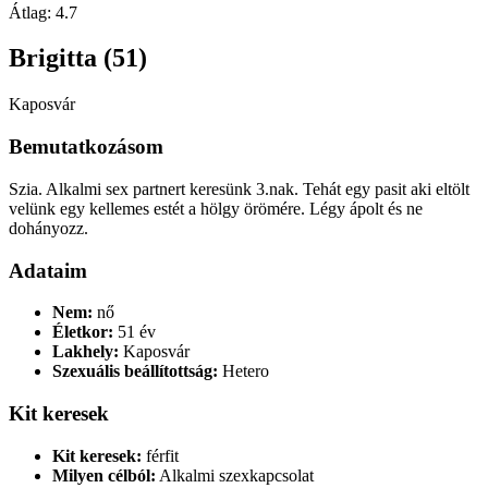
Átlag:
4.7
Brigitta (51)
Kaposvár
Bemutatkozásom
Szia. Alkalmi sex partnert keresünk 3.nak. Tehát egy pasit aki eltölt
velünk egy kellemes estét a hölgy örömére. Légy ápolt és ne
dohányozz.
Adataim
Nem:
nő
Életkor:
51 év
Lakhely:
Kaposvár
Szexuális beállítottság:
Hetero
Kit keresek
Kit keresek:
férfit
Milyen célból:
Alkalmi szexkapcsolat