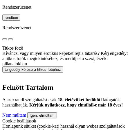
Rendszerüzenet
rendben
Rendszerüzenet
Titkos fotói
Kíváncsi vagy milyen erotikus képeket rejt a takarás? Kérj engedélyt
a titkos fotók megtekintéséhez, és merülj el a szexi, érzéki
pillanatokban.
Engedély kérése a titkos fotóihoz
Felnőtt Tartalom
A szexrandi szolgáltatást csak
18. életévüket betöltött
látogatók
használhatják.
Kérjük nyilatkozz, hogy elmúltál-e már 18 éves!
Nem múltam
Igen, elmúltam
Cookie beállítások
Honlapunk sütiket (cookie-kat) használ olyan webes szolgáltatások