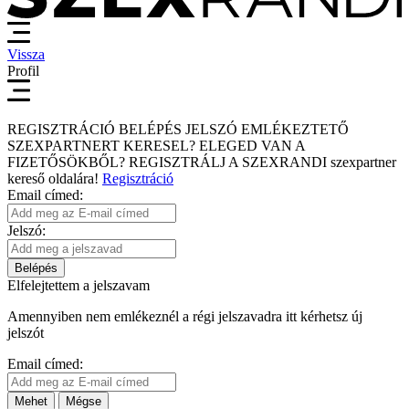
Vissza
Profil
REGISZTRÁCIÓ
BELÉPÉS
JELSZÓ EMLÉKEZTETŐ
SZEXPARTNERT KERESEL?
ELEGED VAN A
FIZETŐSÖKBŐL?
REGISZTRÁLJ A SZEXRANDI
szexpartner
kereső
oldalára!
Regisztráció
Email címed:
Jelszó:
Belépés
Elfelejtettem a jelszavam
Amennyiben nem emlékeznél a régi jelszavadra itt kérhetsz új
jelszót
Email címed:
Mehet
Mégse