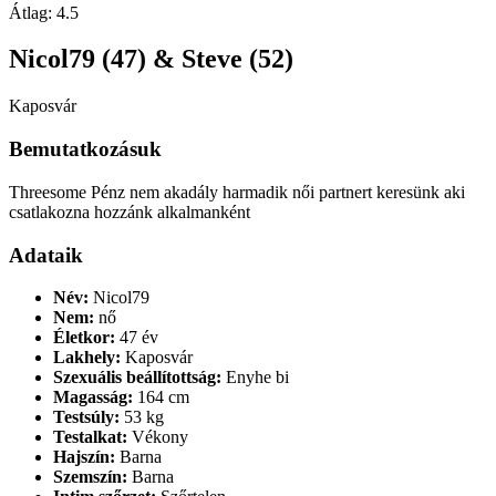
Átlag:
4.5
Nicol79 (47) & Steve (52)
Kaposvár
Bemutatkozásuk
Threesome Pénz nem akadály harmadik női partnert keresünk aki
csatlakozna hozzánk alkalmanként
Adataik
Név:
Nicol79
Nem:
nő
Életkor:
47 év
Lakhely:
Kaposvár
Szexuális beállítottság:
Enyhe bi
Magasság:
164 cm
Testsúly:
53 kg
Testalkat:
Vékony
Hajszín:
Barna
Szemszín:
Barna