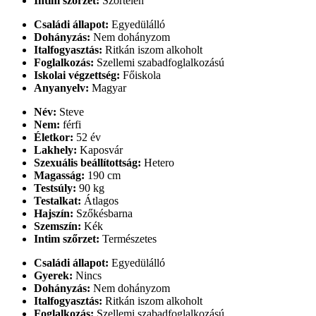
Intim szőrzet:
Szőrtelen
Családi állapot:
Egyedülálló
Dohányzás:
Nem dohányzom
Italfogyasztás:
Ritkán iszom alkoholt
Foglalkozás:
Szellemi szabadfoglalkozású
Iskolai végzettség:
Főiskola
Anyanyelv:
Magyar
Név:
Steve
Nem:
férfi
Életkor:
52 év
Lakhely:
Kaposvár
Szexuális beállítottság:
Hetero
Magasság:
190 cm
Testsúly:
90 kg
Testalkat:
Átlagos
Hajszín:
Szőkésbarna
Szemszín:
Kék
Intim szőrzet:
Természetes
Családi állapot:
Egyedülálló
Gyerek:
Nincs
Dohányzás:
Nem dohányzom
Italfogyasztás:
Ritkán iszom alkoholt
Foglalkozás:
Szellemi szabadfoglalkozású