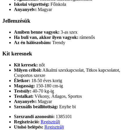
Iskolai végzettség:
Főiskola
Anyanyelv:
Magyar
Jellemzésük
Amiben benne vagyok:
3-as szex
Ha buli van, akkor ilyen vagyok:
rámenős
Az én hálószobám:
Trendy
Kit keresnek
Kit keresek:
nőt
Milyen célból:
Alkalmi szexkapcsolat, Titkos kapcsolatot,
Csoportos szexre
Életkor:
18-50 éves korig
Magasság:
150-180 cm-ig
Testsúly:
40-70 kg-ig
Testalkat:
Vékony, Átlagos, Sportos
Anyanyelv:
Magyar
Szexuális beállítottság:
Enyhe bi
Szexrandi azonosító:
1385101
Regisztráció:
Regisztrálj
Utolsó belépés:
Regisztrálj