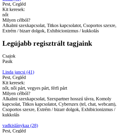
Pest, Cegléd
Kit keresek:
nőt
Milyen célból?
Alkalmi szexkapcsolat, Titkos kapcsolatot, Csoportos szexre,
Extrém / bizarr dolgok, Exhibicionizmus / kukkolás
Legújabb regisztrált tagjaink
Csajok
Pasik
Linda jancsi (41)
Pest, Cegléd
Kit keresek:
nőt, női párt, vegyes párt, férfi párt
Milyen célból?
Alkalmi szexkapcsolat, Szexpartner hosszú távra, Komoly
kapcsolat, Titkos kapcsolatot, Cyberszex (tel, chat, webcam),
Csoportos szexre, Extrém / bizarr dolgok, Exhibicionizmus /
kukkolás
vadkislánykaa (28)
Pest, Cegléd