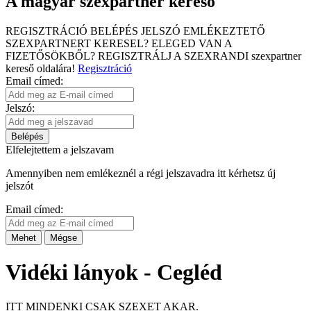
A magyar szexpartner kereső
REGISZTRÁCIÓ
BELÉPÉS
JELSZÓ EMLÉKEZTETŐ
SZEXPARTNERT KERESEL?
ELEGED VAN A
FIZETŐSÖKBŐL?
REGISZTRÁLJ A SZEXRANDI
szexpartner
kereső
oldalára!
Regisztráció
Email címed:
Jelszó:
Belépés
Elfelejtettem a jelszavam
Amennyiben nem emlékeznél a régi jelszavadra itt kérhetsz új
jelszót
Email címed:
Mehet
Mégse
Vidéki lányok - Cegléd
ITT MINDENKI CSAK SZEXET AKAR.