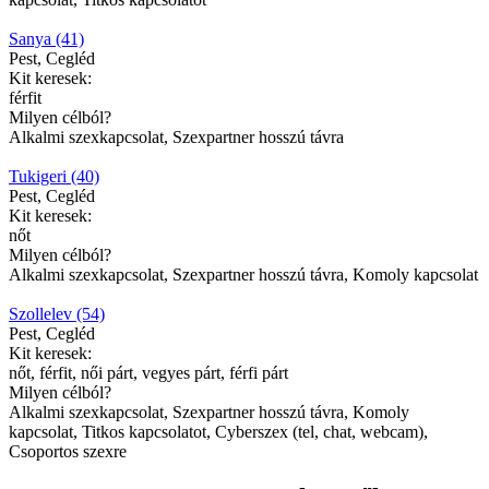
Sanya (41)
Pest, Cegléd
Kit keresek:
férfit
Milyen célból?
Alkalmi szexkapcsolat, Szexpartner hosszú távra
Tukigeri (40)
Pest, Cegléd
Kit keresek:
nőt
Milyen célból?
Alkalmi szexkapcsolat, Szexpartner hosszú távra, Komoly kapcsolat
Szollelev (54)
Pest, Cegléd
Kit keresek:
nőt, férfit, női párt, vegyes párt, férfi párt
Milyen célból?
Alkalmi szexkapcsolat, Szexpartner hosszú távra, Komoly
kapcsolat, Titkos kapcsolatot, Cyberszex (tel, chat, webcam),
Csoportos szexre