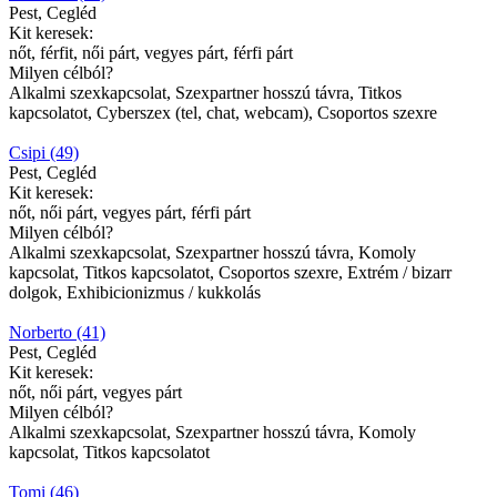
Pest, Cegléd
Kit keresek:
nőt, férfit, női párt, vegyes párt, férfi párt
Milyen célból?
Alkalmi szexkapcsolat, Szexpartner hosszú távra, Titkos
kapcsolatot, Cyberszex (tel, chat, webcam), Csoportos szexre
Csipi (49)
Pest, Cegléd
Kit keresek:
nőt, női párt, vegyes párt, férfi párt
Milyen célból?
Alkalmi szexkapcsolat, Szexpartner hosszú távra, Komoly
kapcsolat, Titkos kapcsolatot, Csoportos szexre, Extrém / bizarr
dolgok, Exhibicionizmus / kukkolás
Norberto (41)
Pest, Cegléd
Kit keresek:
nőt, női párt, vegyes párt
Milyen célból?
Alkalmi szexkapcsolat, Szexpartner hosszú távra, Komoly
kapcsolat, Titkos kapcsolatot
Tomi (46)