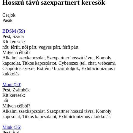
Hosszú távú szexpartnert keresők
Csajok
Pasik
BDSM (59)
Pest, Szada
Kit keresek:
nőt, férfit, női párt, vegyes párt, férfi párt
Milyen célból?
Alkalmi szexkapcsolat, Szexpartner hosszú távra, Komoly
kapcsolat, Titkos kapcsolatot, Cyberszex (tel, chat, webcam),
Csoportos szexre, Extrém / bizarr dolgok, Exhibicionizmus /
kukkolás
Moni (50)
Pest, Zsámbék
Kit keresek:
nőt
Milyen célból?
Alkalmi szexkapcsolat, Szexpartner hosszú távra, Komoly
kapcsolat, Titkos kapcsolatot, Exhibicionizmus / kukkolás
Mink (36)
Pest, Érd