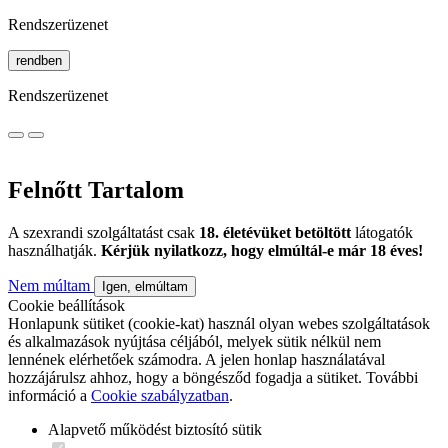
Rendszerüzenet
rendben
Rendszerüzenet
Felnőtt Tartalom
A szexrandi szolgáltatást csak
18. életévüket betöltött
látogatók
használhatják.
Kérjük nyilatkozz, hogy elmúltál-e már 18 éves!
Nem múltam
Igen, elmúltam
Cookie beállítások
Honlapunk sütiket (cookie-kat) használ olyan webes szolgáltatások
és alkalmazások nyújtása céljából, melyek sütik nélkül nem
lennének elérhetőek számodra. A jelen honlap használatával
hozzájárulsz ahhoz, hogy a böngésződ fogadja a sütiket. További
információ a
Cookie szabályzatban
.
Alapvető működést biztosító sütik