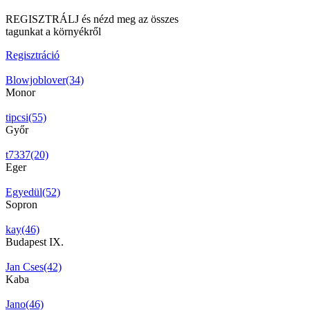
REGISZTRÁLJ és nézd meg az összes
tagunkat a környékről
Regisztráció
Blowjoblover(34)
Monor
tipcsi(55)
Győr
t7337(20)
Eger
Egyedül(52)
Sopron
kay(46)
Budapest IX.
Jan Cses(42)
Kaba
Jano(46)