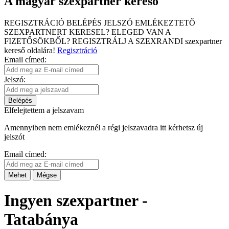
A magyar szexpartner kereső
REGISZTRÁCIÓ
BELÉPÉS
JELSZÓ EMLÉKEZTETŐ
SZEXPARTNERT KERESEL?
ELEGED VAN A
FIZETŐSÖKBŐL?
REGISZTRÁLJ A SZEXRANDI
szexpartner
kereső
oldalára!
Regisztráció
Email címed:
Jelszó:
Belépés
Elfelejtettem a jelszavam
Amennyiben nem emlékeznél a régi jelszavadra itt kérhetsz új
jelszót
Email címed:
Mehet
Mégse
Ingyen szexpartner -
Tatabánya