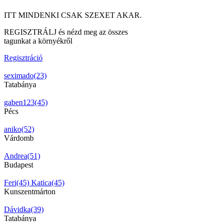
ITT MINDENKI CSAK SZEXET AKAR.
REGISZTRÁLJ és nézd meg az összes
tagunkat a környékről
Regisztráció
seximado(23)
Tatabánya
gaben123(45)
Pécs
aniko(52)
Várdomb
Andrea(51)
Budapest
Feri(45)
Katica(45)
Kunszentmárton
Dávidka(39)
Tatabánya