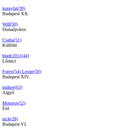
kurayfat(39)
Budapest XX.
Will(50)
Dunaújváros
Csaba(51)
Külföld
blade2011(44)
Lőrinci
Forex(54)
Leone(50)
Budapest XIV.
imikee(63)
Algyő
Motoros(52)
Érd
nick(28)
Budapest VI.