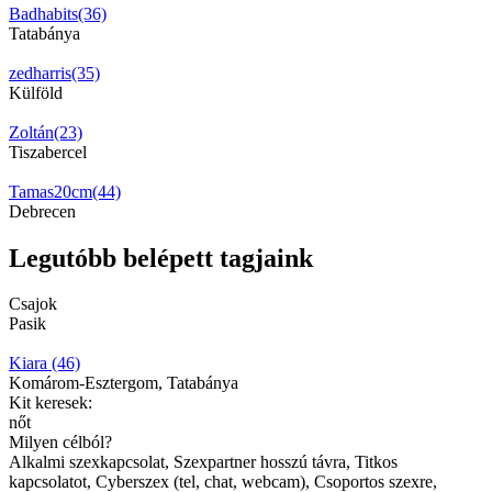
Badhabits(36)
Tatabánya
zedharris(35)
Külföld
Zoltán(23)
Tiszabercel
Tamas20cm(44)
Debrecen
Legutóbb belépett tagjaink
Csajok
Pasik
Kiara (46)
Komárom-Esztergom, Tatabánya
Kit keresek:
nőt
Milyen célból?
Alkalmi szexkapcsolat, Szexpartner hosszú távra, Titkos
kapcsolatot, Cyberszex (tel, chat, webcam), Csoportos szexre,