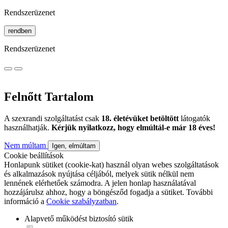
Rendszerüzenet
rendben
Rendszerüzenet
Felnőtt Tartalom
A szexrandi szolgáltatást csak
18. életévüket betöltött
látogatók
használhatják.
Kérjük nyilatkozz, hogy elmúltál-e már 18 éves!
Nem múltam
Igen, elmúltam
Cookie beállítások
Honlapunk sütiket (cookie-kat) használ olyan webes szolgáltatások
és alkalmazások nyújtása céljából, melyek sütik nélkül nem
lennének elérhetőek számodra. A jelen honlap használatával
hozzájárulsz ahhoz, hogy a böngésződ fogadja a sütiket. További
információ a
Cookie szabályzatban
.
Alapvető működést biztosító sütik