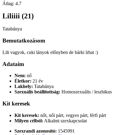
Átlag:
4.7
Liliiii (21)
Tatabánya
Bemutatkozásom
Lili vagyok, cuki lányok előnyben de bárki írhat :)
Adataim
Nem:
nő
Életkor:
21 év
Lakhely:
Tatabánya
Szexuális beállítottság:
Homoszexuális / leszbikus
Kit keresek
Kit keresek:
nőt, női párt, vegyes párt, férfi párt
Milyen célból:
Alkalmi szexkapcsolat
Szexrandi azonosító:
1545991