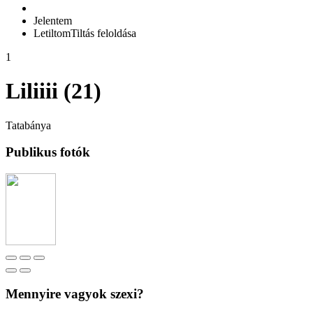
Jelentem
Letiltom
Tiltás feloldása
1
Liliiii (21)
Tatabánya
Publikus fotók
Mennyire vagyok szexi?