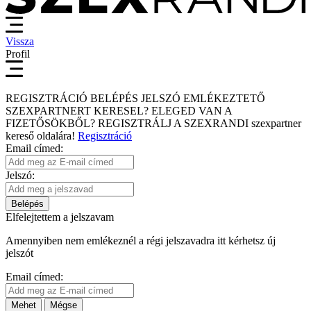
Vissza
Profil
REGISZTRÁCIÓ
BELÉPÉS
JELSZÓ EMLÉKEZTETŐ
SZEXPARTNERT KERESEL?
ELEGED VAN A
FIZETŐSÖKBŐL?
REGISZTRÁLJ A SZEXRANDI
szexpartner
kereső
oldalára!
Regisztráció
Email címed:
Jelszó:
Belépés
Elfelejtettem a jelszavam
Amennyiben nem emlékeznél a régi jelszavadra itt kérhetsz új
jelszót
Email címed:
Mehet
Mégse