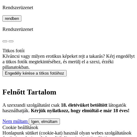
Rendszerüzenet
rendben
Rendszerüzenet
Titkos fotói
Kíváncsi vagy milyen erotikus képeket rejt a takarás? Kérj engedélyt
a titkos fotók megtekintéséhez, és merülj el a szexi, érzéki
pillanatokban.
Engedély kérése a titkos fotóihoz
Felnőtt Tartalom
A szexrandi szolgáltatást csak
18. életévüket betöltött
látogatók
használhatják.
Kérjük nyilatkozz, hogy elmúltál-e már 18 éves!
Nem múltam
Igen, elmúltam
Cookie beállítások
Honlapunk sütiket (cookie-kat) használ olyan webes szolgáltatások